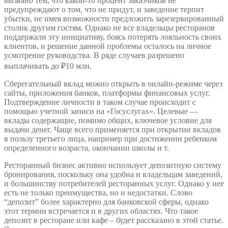
вызвано тем, что какой-то процент заказчиков не
предупреждают о том, что не придут, и заведение терпит
убытки, не имея возможности предложить зарезервированный
столик другим гостям. Однако не все владельцы ресторанов
поддержали эту инициативу, боясь потерять лояльность своих
клиентов, и решение данной проблемы осталось на личное
усмотрение руководства. В ряде случаев разрешено
выплачивать до ₽10 млн.
Сберегательный вклад можно открыть в онлайн-режиме через
сайты, приложения банков, платформы финансовых услуг.
Подтверждение личности в таком случае происходит с
помощью учетной записи на «Госуслугах». Целевые —
вклады содержащие, помимо общих, ключевое условие для
выдачи денег. Чаще всего применяется при открытии вкладов
в пользу третьего лица, например при достижении ребенком
определенного возраста, окончании школы и т.
Ресторанный бизнес активно использует депозитную систему
бронирования, поскольку она удобна и владельцам заведений,
и большинству потребителей ресторанных услуг. Однако у нее
есть не только преимущества, но и недостатки. Слово
“депозит” более характерно для банковской сферы, однако
этот термин встречается и в других областях. Что такое
депозит в ресторане или кафе – будет рассказано в этой статье.