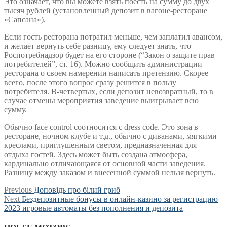
Это означает, что вы можете взять поесть на сумму до двух
тысяч рублей (установленный депозит в вагоне-ресторане
«Сапсана»).
Если гость ресторана потратил меньше, чем заплатил авансом,
и желает вернуть себе разницу, ему следует знать, что
Роспотребнадзор будет на его стороне (“Закон о защите прав
потребителей”, ст. 16). Можно сообщить администрации
ресторана о своем намерении написать претензию. Скорее
всего, после этого вопрос сразу решится в пользу
потребителя. В-четвертых, если депозит невозвратный, то в
случае отмены мероприятия заведение выигрывает всю
сумму.
Обычно face control соотносится с dress code. Это зона в
ресторане, ночном клубе и т.д., обычно с диванами, мягкими
креслами, приглушенным светом, предназначенная для
отдыха гостей. Здесь может быть создана атмосфера,
кардинально отличающаяся от основной части заведения.
Разницу между заказом и внесенной суммой нельзя вернуть.
Post
Previous
Previous
Доповідь про білий гриб
Next
post:
Next
Бездепозитные бонусы в онлайн-казино за регистрацию
navigation
post:
2023 игровые автоматы без пополнения и депозита