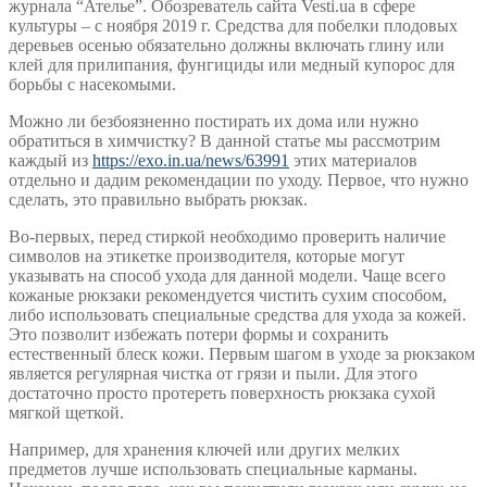
журнала “Ателье”. Обозреватель сайта Vesti.ua в сфере
культуры – с ноября 2019 г. Средства для побелки плодовых
деревьев осенью обязательно должны включать глину или
клей для прилипания, фунгициды или медный купорос для
борьбы с насекомыми.
Можно ли безбоязненно постирать их дома или нужно
обратиться в химчистку? В данной статье мы рассмотрим
каждый из
https://exo.in.ua/news/63991
этих материалов
отдельно и дадим рекомендации по уходу. Первое, что нужно
сделать, это правильно выбрать рюкзак.
Во-первых, перед стиркой необходимо проверить наличие
символов на этикетке производителя, которые могут
указывать на способ ухода для данной модели. Чаще всего
кожаные рюкзаки рекомендуется чистить сухим способом,
либо использовать специальные средства для ухода за кожей.
Это позволит избежать потери формы и сохранить
естественный блеск кожи. Первым шагом в уходе за рюкзаком
является регулярная чистка от грязи и пыли. Для этого
достаточно просто протереть поверхность рюкзака сухой
мягкой щеткой.
Например, для хранения ключей или других мелких
предметов лучше использовать специальные карманы.