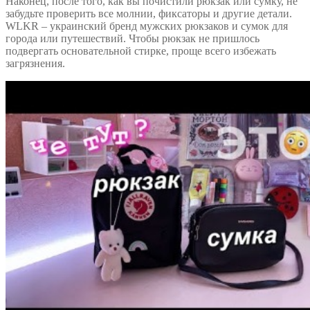
Наконец, после того, как вы почистили рюкзак или сумку, не
забудьте проверить все молнии, фиксаторы и другие детали.
WLKR – украинский бренд мужских рюкзаков и сумок для
города или путешествий. Чтобы рюкзак не пришлось
подвергать основательной стирке, проще всего избежать
загрязнения.