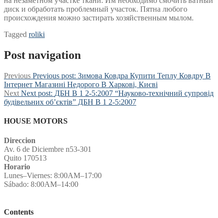
на незаметном участке ткани. Им необходимо смочить ватный
диск и обработать проблемный участок. Пятна любого
происхождения можно застирать хозяйственным мылом.
Tagged
roliki
Post navigation
Previous
Previous post:
Зимова Ковдра Купити Теплу Ковдру В
Інтернет Магазині Недорого В Харкові, Києві
Next
Next post:
ДБН В 1 2-5:2007 “Науково-технічний супровід
будівельних об’єктів” ДБН В 1 2-5:2007
HOUSE MOTORS
Direccion
Av. 6 de Diciembre n53-301
Quito 170513
Horario
Lunes–Viernes: 8:00AM–17:00
Sábado: 8:00AM–14:00
Contents