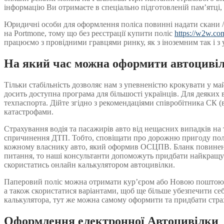
інформацію Ви отримаєте в спеціально підготовленій пам’ятці, 
Юридичні особи для оформлення поліса повинні надати скани / 
на Portmone, тому що без реєстрації купити поліс
https://w2w.co
працюємо з провідними гравцями ринку, як з іноземним так і з у
На який час можна оформити автоциві
Тільки стабільність дозволяє нам з упевненістю крокувати у м
досить доступна програма для більшості українців. Для деяких 
техпаспорта. Дійте згідно з рекомендаціями співробітника СК
катастрофами.
Страхування водія та пасажирів авто від нещасних випадків на т
спричинення ДТП. Тобто, сповіщати про дорожню пригоду поліц
кожному власнику авто, який оформив ОСЦПВ. Бланк повинен бу
питання, то наші консультанти допоможуть придбати найкращу а
скористатись онлайн калькулятором автоцивілки.
Паперовий поліс можна отримати кур’єром або Новою поштою, 
а також скористатися варіантами, щоб ще більше убезпечити се
калькулятора, тут же можна самому оформити та придбати страхо
Оформлення електронної Автоцивілки