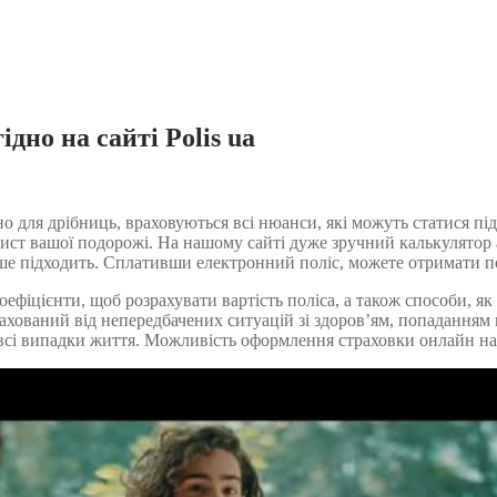
но на сайті Polis ua
для дрібниць, враховуються всі нюанси, які можуть статися під 
т вашої подорожі. На нашому сайті дуже зручний калькулятор а
ьше підходить. Сплативши електронний поліс, можете отримати по
оефіцієнти, щоб розрахувати вартість поліса, а також способи, 
рахований від непередбачених ситуацій зі здоров’ям, попаданням
 випадки життя. Можливість оформлення страховки онлайн на Par