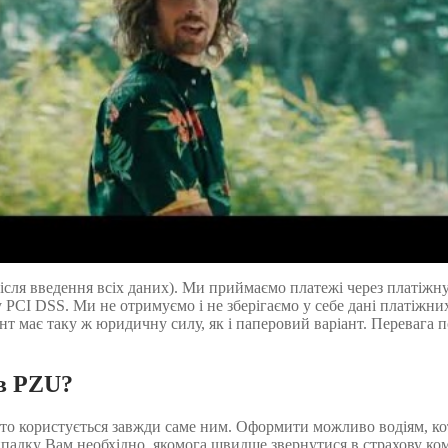
ісля введення всіх даних). Ми приймаємо платежі через платіжну
у PCI DSS. Ми не отримуємо і не зберігаємо у себе дані платіжни
т має таку ж юридичну силу, як і паперовий варіант. Перевага п
в PZU?
то користується завжди саме ним. Оформити можливо водіям, кот
ипадку Вам необхідно, якомога швидше звернутися в страхову ко