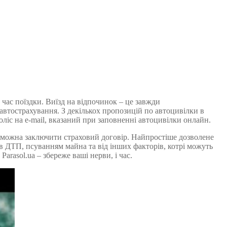
час поїздки. Виїзд на відпочинок – це завжди
втострахування. З декількох пропозицій по автоцивілки в
ліс на e-mail, вказаний при заповненні автоцивілки онлайн.
як можна заключити страховий договір. Найпростіше дозволене
 в ДТП, псуванням майна та від інших факторів, котрі можуть
asol.ua – збереже ваші нерви, і час.