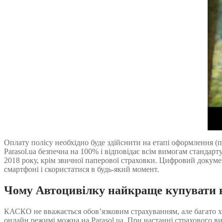
Оплату полісу необхідно буде здійснити на етапі оформлення (п
Parasol.ua безпечна на 100% і відповідає всім вимогам стандарт
2018 року, крім звичної паперової страховки. Цифровий докумен
смартфоні і скористатися в будь-який момент.
Чому Автоцивілку найкраще купувати 
КАСКО не вважається обов’язковим страхуванням, але багато х
онлайн режимі можна на Parasol.ua. При настанні страхового в