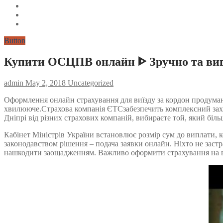
Button
Купити ОСЦПВ онлайн ᐈ Зручно та вигід
admin
May 2, 2018
Uncategorized
Оформлення онлайн страхування для виїзду за кордон продумано 
хвилююче.Страхова компанія ЄТСзабезпечить комплексний захис
Дніпрі від різних страхових компаній, вибираєте той, який біл
Кабінет Міністрів України встановлює розмір сум до виплати, к
законодавством рішення – подача заявки онлайн. Ніхто не заст
нашкодити заощадженням. Важливо оформити страхування на всі