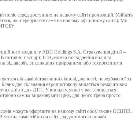
й поліс серед доступних на нашому сайті пропозицій. Увійдіть
еся, що перебуваєте саме на нашому офіційному сайті). Ми
 МТСБУ.
стиційного холдингу ABH Holdings S.A. Страхування дітей –
В потрібні паспорт, ІПН, номер посвідчення водія та
иток від аварій, викликаних природними або техногенними
яється від адміністративної відповідальності, передбаченої за
. Бланк для складання європротоколу видається безкоштовно
чих днів з дня ДТП. У випадку, якщо у вас залишаться
отрібно самим вираховувати ціну, для цього треба просто
асобів можуть оформити на нашому сайті обов’язкове ОСЦПВ,
ПВ можна самостійно на сайті, за допомогою онлайн