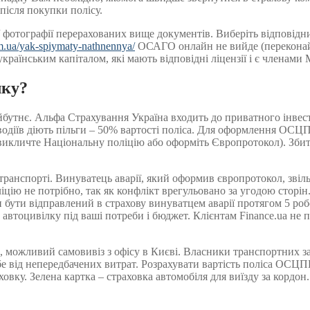
після покупки полісу.
фотографії перерахованих вище документів. Виберіть відповідни
m.ua/yak-spiymaty-nathnennya/
ОСАГО онлайн не вийде (переконайт
країнським капіталом, які мають відповідні ліцензії і є членами
лку?
айбутнє. Альфа Страхування Україна входить до приватного інве
водіїв діють пільги – 50% вартості поліса. Для оформлення ОСЦП
 (викличте Національну поліцію або оформіть Європротокол). Зб
ранспорті. Винуватець аварії, який оформив європротокол, звільн
ію не потрібно, так як конфлікт врегульовано за угодою сторін
ти відправлений в страхову винуватцем аварії протягом 5 робо
втоцивілку під ваші потреби і бюджет. Клієнтам Finance.ua не п
можливий самовивіз з офісу в Києві. Власники транспортних з
бе від непередбачених витрат. Розрахувати вартість поліса ОСЦ
вку. Зелена картка – страховка автомобіля для виїзду за кордон.