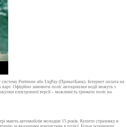
 систему Portmone або LiqPay (ПриватБанк). Інтернет оплата на
х карт. Офіційно замовити поліс автоцивілки водії можуть з
окупки електронної версії – можливість тримати поліс на
рі мають автомобілів молодше 15 років. Купити страховку в
мпанію за вказаними контактами в полісі. Більш розширену