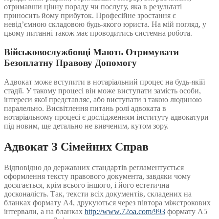
отримавши цінну пораду чи послугу, яка в результаті
приносить йому прибуток. Професійне зростання є
невід’ємною складовою будь-якого юриста. На мій погляд, у
цьому питанні також має проводитись системна робота.
Військовослужбовці Мають Отримувати
Безоплатну Правову Допомогу
Адвокат може вступити в нотаріальний процес на будь-якій
стадії. У такому процесі він може виступати замість особи,
інтереси якої представляє, або виступати з такою людиною
паралельно. Висвітлення питань ролі адвоката в
нотаріальному процесі є дослідженням інституту адвокатури
під новим, ще детально не вивченим, кутом зору.
Адвокат З Сімейних Справ
Відповідно до державних стандартів регламентується
оформлення тексту правового документа, завдяки чому
досягається, крім всього іншого, і його естетична
досконалість. Так, тексти всіх документів, складених на
бланках формату А4, друкуються через півтора міжстрокових
інтервали, а на бланках
http://www.72oa.com/993
формату А5