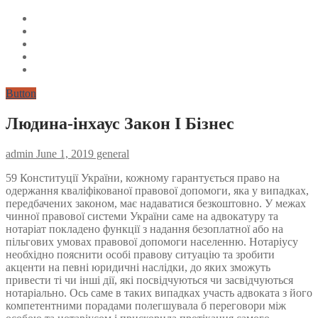
Button
Людина-інхаус Закон І Бізнес
admin
June 1, 2019
general
59 Конституції України, кожному гарантується право на
одержання кваліфікованої правової допомоги, яка у випадках,
передбачених законом, має надаватися безкоштовно. У межах
чинної правової системи України саме на адвокатуру та
нотаріат покладено функції з надання безоплатної або на
пільгових умовах правової допомоги населенню. Нотаріусу
необхідно пояснити особі правову ситуацію та зробити
акценти на певні юридичні наслідки, до яких зможуть
привести ті чи інші дії, які посвідчуються чи засвідчуються
нотаріально. Ось саме в таких випадках участь адвоката з його
компетентними порадами полегшувала б переговори між