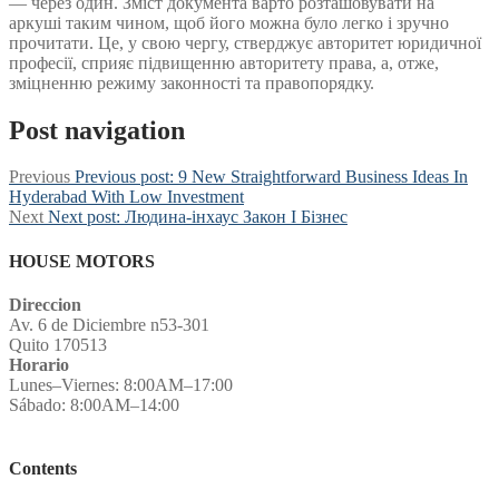
— через один. Зміст документа варто розташовувати на
аркуші таким чином, щоб його можна було легко і зручно
прочитати. Це, у свою чергу, стверджує авторитет юридичної
професії, сприяє підвищенню авторитету права, а, отже,
зміцненню режиму законності та правопорядку.
Post navigation
Previous
Previous post:
9 New Straightforward Business Ideas In
Hyderabad With Low Investment
Next
Next post:
Людина-інхаус Закон І Бізнес
HOUSE MOTORS
Direccion
Av. 6 de Diciembre n53-301
Quito 170513
Horario
Lunes–Viernes: 8:00AM–17:00
Sábado: 8:00AM–14:00
Contents