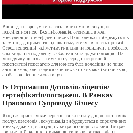
Вони здатні зрозуміти клієнта, вникнути в ситуацію і
перейнятися нею. Вся інформація, отримана в ході
консультацій, є конфіденційною. Наші адвокати збережуть її в
таємниці, дотримуючи адвокатську етику і вірність присязі.
Серед тенденцій, які матимуть вплив на юридичну професію,
слід виділити подальшу глобалізацію та діджиталізацію. На
мою думку, це означатиме, що у середньостроковій
перспективі перевагою для юриста буде володіння не лише
англійською, але й однією з інших світових мов (китайською,
арабською, іспанською тощо).
Iv Отримання Дозволів/ліцензій/
сертифікатів/погоджень В Рамках
Правового Супроводу Бізнесу
Якщо ж юрист зможе переконати клієнта у доцільності своїх
послуг, взаємодія і комунікація вибудовується в сприятливих
тонах, адже в цій ситуації у виграші обидві сторони. Виграє
юридичний радник, отримавши гонорар, виграє клієнт,