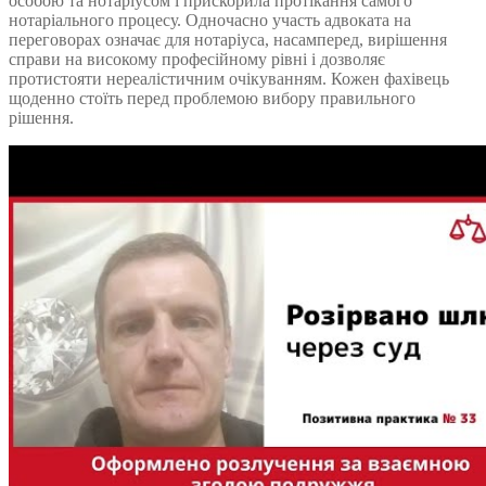
особою та нотаріусом і прискорила протікання самого
нотаріального процесу. Одночасно участь адвоката на
переговорах означає для нотаріуса, насамперед, вирішення
справи на високому професійному рівні і дозволяє
протистояти нереалістичним очікуванням. Кожен фахівець
щоденно стоїть перед проблемою вибору правильного
рішення.