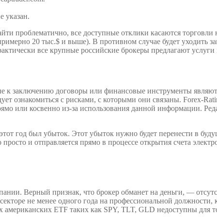
е указан.
айти проблематично, все доступные отклики касаются торговли 
(примерно 20 тыс.$ и выше). В противном случае будет уходить 
практически все крупные российские брокеры предлагают услуги
ые к заключению договоры или финансовые инструменты являют
т ознакомиться с рисками, с которыми они связаны. Forex-Rating
ямо или косвенно из-за использования данной информации. Реда
этот год был убыток. Этот убыток нужно будет перенести в будущ
просто и отправляется прямо в процессе открытия счета электр
нии. Верный признак, что брокер обманет на деньги, — отсутст
екторе не менее одного года на профессиональной должности, к
х американских ETF таких как SPY, TLT, GLD недоступны для 