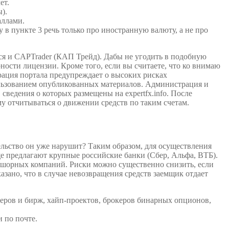
ет.
).
аллами.
в пункте 3 речь только про иностранную валюту, а не про
я и CAPTrader (КАП Трейд). Дабы не угодить в подобную
ности лицензии. Кроме того, если вы считаете, что ко внимаю
рация портала предупреждает о высоких рисках
ользованием опубликованных материалов. Администрация и
сведения о которых размещены на expertfx.info. После
му отчитываться о движении средств по таким счетам.
ельство он уже нарушит? Таким образом, для осуществления
ще предлагают крупные российские банки (Сбер, Альфа, ВТБ).
ффшорных компаний. Риски можно существенно снизить, если
азано, что в случае невозвращения средств заемщик отдает
еров и бирж, хайп-проектов, брокеров бинарных опционов,
и по почте.