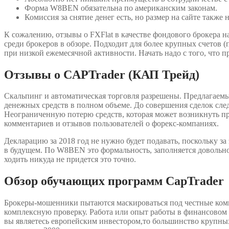
Форма W8BEN обязательна по американским законам.
Комиссия за снятие денег есть, но размер на сайте также н
К сожалению, отзывы о FXFlat в качестве фондового брокера н
среди брокеров в обзоре. Подходит для более крупных счетов 
при низкой ежемесячной активности. Начать надо с того, что 
Отзывы о CAPTrader (КАП Трейд)
Скальпинг и автоматическая торговля разрешены. Предлагаем
денежных средств в полном объеме. До совершения сделок следуе
Неограниченную потерю средств, которая может возникнуть пр
комментариев и отзывов пользователей о форекс-компаниях.
Декларацию за 2018 год не нужно будет подавать, поскольку за 
в будущем. По W8BEN это формальность, заполняется довольно 
ходить никуда не придется это точно.
Обзор обучающих программ CapTrader
Брокеры-мошенники пытаются маскироваться под честные компа
комплексную проверку. Работа или опыт работы в финансовом с
вы являетесь европейским инвестором,то большинство крупны