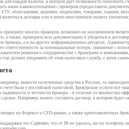
в для каждой валюты, в которой дает возможность пополнить сч
дить ваши взаимоотношения с брокером (предоставить документы
 ETF, облигациями, акциями, индексами, товарами, сырьем, мет
й валюты) в доллары или в иную иностранную валюту (поскольку 
 принципу многих брокеров, возможно не исключением являетс
и, а также, проверить всю документацию и убедиться в достовер
але брокера, а и на других информационных ресурсах. Админист
ет ответственности за потенциальные потери, связанные с исп
зователем решения о сотрудничестве с брокерами и компаниями, 
естор должен уведомить об этом налоговую службу, а затем само
чета
 например, вывести полученные средства в Россию, то законодат
 счете была у российской налоговой. Брокерские услуги всё ча
 в надёжности и честности брокера – в отличие от множества о
сделки. Например, можно составить договор, в котором будет ск
ботающих на Форексе и CFD-рынке, а также криптовалютных брок
ддержки что Captrader, что от IB не удалось, ни по телефону, н
aptrader.com.