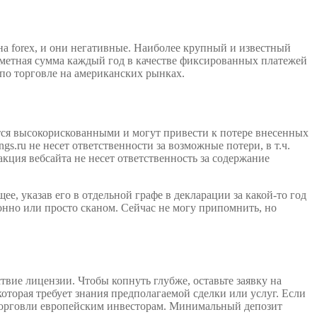
на forex, и они негативные. Наиболее крупный и известный
заметная сумма каждый год в качестве фиксированных платежей
 по торговле на американских рынках.
ся высокорискованными и могут привести к потере внесенных
s.ru не несет ответственности за возможные потери, в т.ч.
кция вебсайта не несет ответственность за содержание
ее, указав его в отдельной графе в декларации за какой-то год
онно или просто сканом. Сейчас не могу припомнить, но
вие лицензии. Чтобы копнуть глубже, оставьте заявку на
оторая требует знания предполагаемой сделки или услуг. Если
торговли европейским инвесторам. Минимальный депозит