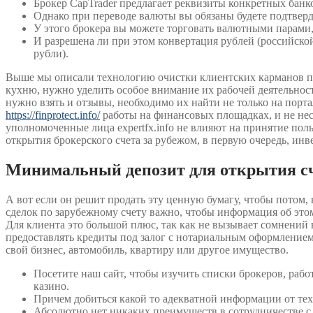
Брокер CapTrader предлагает реквизиты конкретных банко
Однако при переводе валюты вы обязаны будете подтвер
У этого брокера вы можете торговать валютными парами,
И разрешена ли при этом конвертация рублей (российско
рубли).
Выше мы описали технологию очистки клиентских карманов по
кухню, нужно уделить особое внимание их рабочей деятельност
нужно взять и отзывы, необходимо их найти не только на порт
https://finprotect.info/
работы на финансовых площадках, и не нес
уполномоченные лица expertfx.info не влияют на принятие поль
открытия брокерского счета за рубежом, в первую очередь, инв
Минимальный депозит для открытия с
А вот если он решит продать эту ценную бумагу, чтобы потом,
сделок по зарубежному счету важно, чтобы информация об этом
Для клиента это большой плюс, так как не вызывает сомнений
предоставлять кредиты под залог с нотариальным оформлением 
свой бизнес, автомобиль, квартиру или другое имущество.
Посетите наш сайт, чтобы изучить списки брокеров, ра
казино.
Причем добиться какой то адекватной информации от техпо
Абсолютно нет никаких преимуществ в сотрудничестве с c