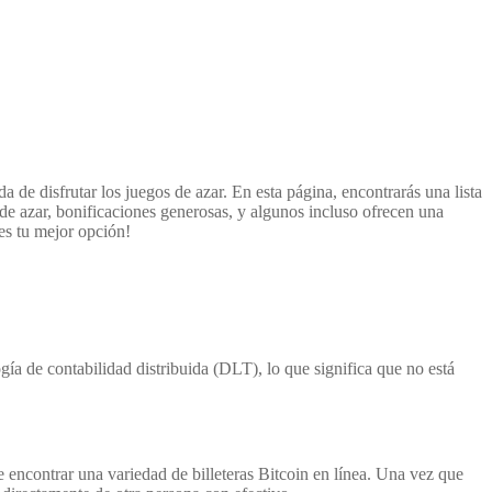
a de disfrutar los juegos de azar. En esta página, encontrarás una lista
e azar, bonificaciones generosas, y algunos incluso ofrecen una
 es tu mejor opción!
ía de contabilidad distribuida (DLT), lo que significa que no está
de encontrar una variedad de billeteras Bitcoin en línea. Una vez que