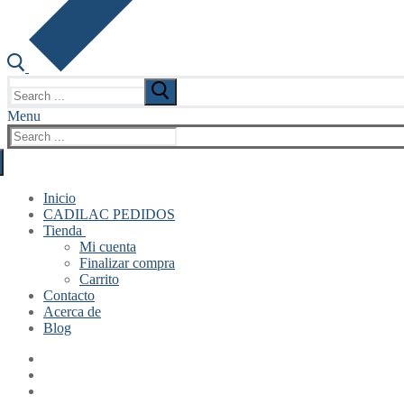
Search
for:
Menu
Search
for:
Inicio
CADILAC PEDIDOS
Tienda
Mi cuenta
Finalizar compra
Carrito
Contacto
Acerca de
Blog