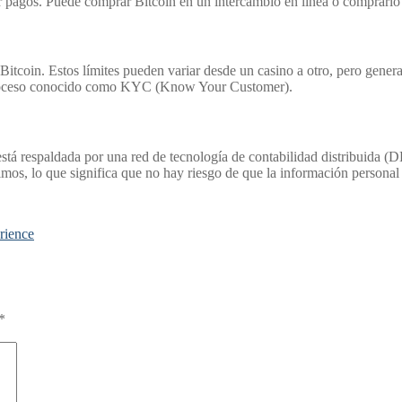
lizar pagos. Puede comprar Bitcoin en un intercambio en línea o comprarlo
 Bitcoin. Estos límites pueden variar desde un casino a otro, pero gene
n proceso conocido como KYC (Know Your Customer).
stá respaldada por una red de tecnología de contabilidad distribuida (DL
s, lo que significa que no hay riesgo de que la información personal se
erience
*