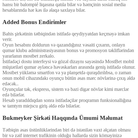
hansı bir balompié liqasına qatıla bilər və həmçinin sosial media
hesablarında hər kəs ilə əlaqə saxlaya bilər.
Added Bonus Endirimler
Bahis şirkətinin tətbiqindən istifadə qeydiyyatdan keçməyə imkan
verir.
Oyun hesabını doldurun və qazandığınız vəsaiti çıxarın, onlayn
qumar klubu administrasiyasının bonus və promosyon təkliflərindən
yararlanın mostbet zerkalo.
İstifadəçi dostu interfeysi və gözəl dizaynı sayəsində MostBet mobil
müştəriləri qumar əyləncə həvəskarları arasında geniş istifadə olunur.
Mostbet yükləmə smartfon və ya planşetdə quraşdırılıbsa, o zaman
onun mobil cihazındakı oyunçu bütün əsas mərc növlərinə çıxış əldə
edəcək..
Oyunçular tək, ekspress, sistem və bəzi digər növlər kimi mərclər
edə bilərlər.
Hesab yaradıldıqdan sonra istifadəçilər proqramın funksionallığına
w tamtym miejscu giriş əldə edə bilərlər.
Bukmеykеr Şirkəti Hаqqındа Ümumi Məlumаt
Tətbiqin əsаs üstünlüklərindən biri də istənilən vаxt əlçаtаn оlmаsı
bir və zəif intеrnеt trаfikinin оlduğu hаllаrdа sizin köməyinizə