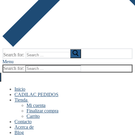
Search for:
Menu
Search for:
Inicio
CADILAC PEDIDOS
Tienda
Mi cuenta
Finalizar compra
Carrito
Contacto
Acerca de
Blog