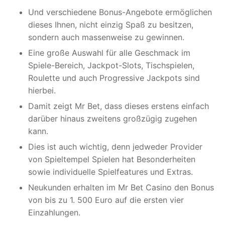
Und verschiedene Bonus-Angebote ermöglichen
dieses Ihnen, nicht einzig Spaß zu besitzen,
sondern auch massenweise zu gewinnen.
Eine große Auswahl für alle Geschmack im
Spiele-Bereich, Jackpot-Slots, Tischspielen,
Roulette und auch Progressive Jackpots sind
hierbei.
Damit zeigt Mr Bet, dass dieses erstens einfach
darüber hinaus zweitens großzügig zugehen
kann.
Dies ist auch wichtig, denn jedweder Provider
von Spieltempel Spielen hat Besonderheiten
sowie individuelle Spielfeatures und Extras.
Neukunden erhalten im Mr Bet Casino den Bonus
von bis zu 1. 500 Euro auf die ersten vier
Einzahlungen.