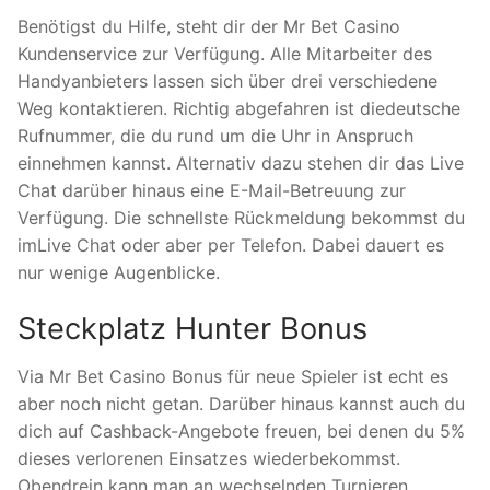
Benötigst du Hilfe, steht dir der Mr Bet Casino
Kundenservice zur Verfügung. Alle Mitarbeiter des
Handyanbieters lassen sich über drei verschiedene
Weg kontaktieren. Richtig abgefahren ist diedeutsche
Rufnummer, die du rund um die Uhr in Anspruch
einnehmen kannst. Alternativ dazu stehen dir das Live
Chat darüber hinaus eine E-Mail-Betreuung zur
Verfügung. Die schnellste Rückmeldung bekommst du
imLive Chat oder aber per Telefon. Dabei dauert es
nur wenige Augenblicke.
Steckplatz Hunter Bonus
Via Mr Bet Casino Bonus für neue Spieler ist echt es
aber noch nicht getan. Darüber hinaus kannst auch du
dich auf Cashback-Angebote freuen, bei denen du 5%
dieses verlorenen Einsatzes wiederbekommst.
Obendrein kann man an wechselnden Turnieren