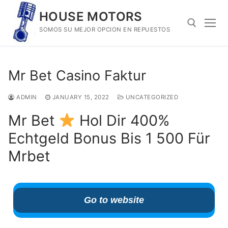
Skip
HOUSE MOTORS
to
SOMOS SU MEJOR OPCION EN REPUESTOS
content
Search for:
Mr Bet Casino Faktur
ADMIN
JANUARY 15, 2022
UNCATEGORIZED
Mr Bet
Hol Dir 400%
Echtgeld Bonus Bis 1 500 Für
Mrbet
Go to website