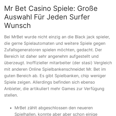
Mr Bet Casino Spiele: Große
Auswahl Für Jeden Surfer
Wunsch
Bei MrBet wurde nicht einzig an die Black jack spieler,
die gerne Spielautomaten und weitere Spiele gegen
Zufallsgeneratoren spielen möchten, gedacht. Der
Bereich ist daher sehr angenehm aufgestellt und
überzeugt. Inoffizieller mitarbeiter (der stasi) Vergleich
mit anderen Online Spielbankenschneidet Mr. Bet im
guten Bereich ab. Es gibt Spielbanken, chip weniger
Spiele zeigen. Allerdings befinden sich ebenso
Anbieter, die artikuliert mehr Games zur Verfügung
stellen.
MrBet zählt abgeschlossen den neueren
Spielhallen, konnte aber aber schon einige