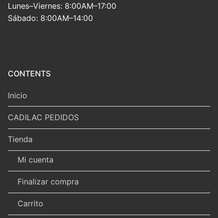
Lunes–Viernes: 8:00AM–17:00
Sábado: 8:00AM–14:00
CONTENTS
Inicio
CADILAC PEDIDOS
Tienda
Mi cuenta
Finalizar compra
Carrito