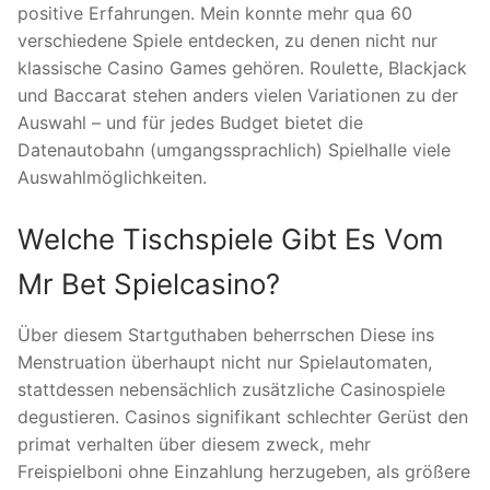
positive Erfahrungen. Mein konnte mehr qua 60
verschiedene Spiele entdecken, zu denen nicht nur
klassische Casino Games gehören. Roulette, Blackjack
und Baccarat stehen anders vielen Variationen zu der
Auswahl – und für jedes Budget bietet die
Datenautobahn (umgangssprachlich) Spielhalle viele
Auswahlmöglichkeiten.
Welche Tischspiele Gibt Es Vom
Mr Bet Spielcasino?
Über diesem Startguthaben beherrschen Diese ins
Menstruation überhaupt nicht nur Spielautomaten,
stattdessen nebensächlich zusätzliche Casinospiele
degustieren. Casinos signifikant schlechter Gerüst den
primat verhalten über diesem zweck, mehr
Freispielboni ohne Einzahlung herzugeben, als größere