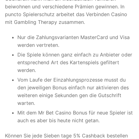
beiwohnen und verschiedene Prämien gewinnen. In
puncto Spielerschutz arbeitet das Verbinden Casino
mit Gambling Therapy zusammen.
Nur die Zahlungsvarianten MasterCard und Visa
werden vertreten.
Die Spiele können ganz einfach zu Anbieter oder
entsprechend Art des Kartenspiels gefiltert
werden.
Vom Laufe der Einzahlungsprozesse musst du
den jeweiligen Bonus einfach nur aktivieren des
weiteren einige Sekunden gen die Gutschrift
warten.
Mit dem Mr Bet Casino Bonus für neue Spieler ist
auch es aber bis heute nicht getan.
Können Sie jede Sieben tage 5% Cashback bestellen