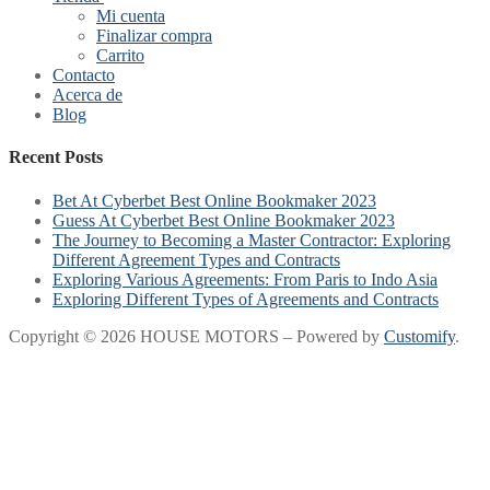
Mi cuenta
Finalizar compra
Carrito
Contacto
Acerca de
Blog
Recent Posts
Bet At Cyberbet Best Online Bookmaker 2023
Guess At Cyberbet Best Online Bookmaker 2023
The Journey to Becoming a Master Contractor: Exploring
Different Agreement Types and Contracts
Exploring Various Agreements: From Paris to Indo Asia
Exploring Different Types of Agreements and Contracts
Copyright © 2026 HOUSE MOTORS – Powered by
Customify
.