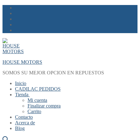
Skip
Menu
Close
to
content
HOUSE MOTORS
SOMOS SU MEJOR OPCION EN REPUESTOS
Inicio
CADILAC PEDIDOS
Tienda
Mi cuenta
Finalizar compra
Carrito
Contacto
Acerca de
Blog