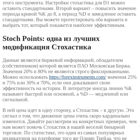
этого инструмента. Настройки стохастика для D1 можно
оставить стандартными. Второй вариант – повысить значение
периода кривой %K до 8, а период %D и замедление оставить
стандартными. Вы можете протестировать оба варианта и
выбрать тот, который покажется наиболее эффективным.
Stoch Points: одна из лучших
модификация Стохастика
Данные являются биржевой информацией, обладателем
(собственником) которой является ПАО Московская Биржа.
Значения 20% и 80% не являются строго фиксированными.
Можно использовать
https://forexinstruments.com/
значения 25%
и 75% или 30% и 70%, если они доказывают свою
эффективность на истории. В литературе иногда линию %К
называют быстрой или основной, а %D — медленной или
сигнальной.
В ней цена идет в одну сторону, а Стохастик – в другую. Это
сигнал о том, что движение цены очень скоро кардинально
изменится. Давайте рассмотрим на конкретных примерах, чем
нам может помочь Стохастик в нашей веселой бинарной
торговле. По статистике, это один из самых популярных
индикаторов на платформе того же Олимп Трейда, что не