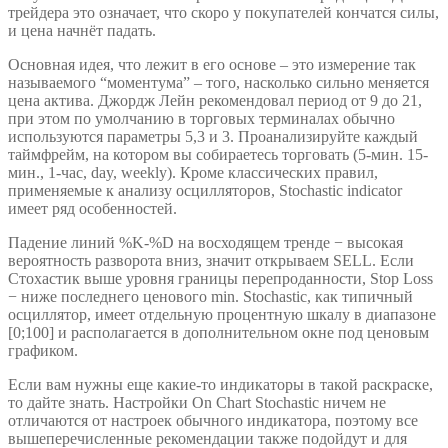
трейдера это означает, что скоро у покупателей кончатся силы,
и цена начнёт падать.
Основная идея, что лежит в его основе – это измерение так
называемого “моментума” – того, насколько сильно меняется
цена актива. Джордж Лейн рекомендовал период от 9 до 21,
при этом по умолчанию в торговых терминалах обычно
используются параметры 5,3 и 3. Проанализируйте каждый
таймфрейм, на котором вы собираетесь торговать (5-мин. 15-
мин., 1-час, day, weekly). Кроме классических правил,
применяемые к анализу осцилляторов, Stochastic indicator
имеет ряд особенностей.
Падение линий %K-%D на восходящем тренде − высокая
вероятность разворота вниз, значит открываем SELL. Если
Стохастик выше уровня границы перепроданности, Stop Loss
− ниже последнего ценового min. Stochastic, как типичный
осциллятор, имеет отдельную процентную шкалу в диапазоне
[0;100] и располагается в дополнительном окне под ценовым
графиком.
Если вам нужны еще какие-то индикаторы в такой раскраске,
то дайте знать. Настройки On Chart Stochastic ничем не
отличаются от настроек обычного индикатора, поэтому все
вышеперечисленные рекомендации также подойдут и для