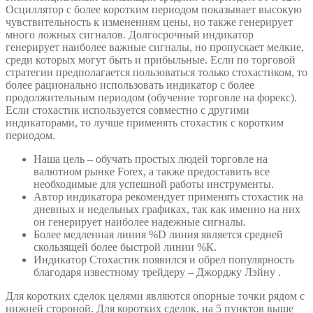
Осциллятор с более коротким периодом показывает высокую
чувствительность к изменениям цены, но также генерирует
много ложных сигналов. Долгосрочный индикатор
генерирует наиболее важные сигналы, но пропускает мелкие,
среди которых могут быть и прибыльные. Если по торговой
стратегии предполагается пользоваться только стохастиком, то
более рационально использовать индикатор с более
продолжительным периодом (обучение торговле на форекс).
Если стохастик используется совместно с другими
индикаторами, то лучше применять стохастик с коротким
периодом.
Наша цель – обучать простых людей торговле на
валютном рынке Forex, а также предоставить все
необходимые для успешной работы инструменты.
Автор индикатора рекомендует применять стохастик на
дневных и недельных графиках, так как именно на них
он генерирует наиболее надежные сигналы.
Более медленная линия %D линия является средней
скользящей более быстрой линии %К.
Индикатор Стохастик появился и обрел популярность
благодаря известному трейдеру – Джорджу Лэйну .
Для коротких сделок целями являются опорные точки рядом с
нижней стороной. Для коротких сделок, на 5 пунктов выше