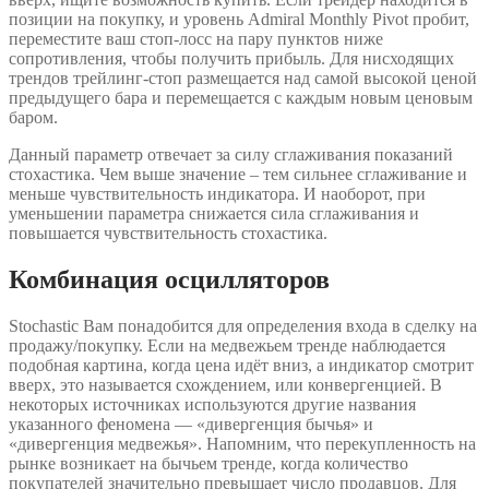
позиции на покупку, и уровень Admiral Monthly Pivot пробит,
переместите ваш стоп-лосс на пару пунктов ниже
сопротивления, чтобы получить прибыль. Для нисходящих
трендов трейлинг-стоп размещается над самой высокой ценой
предыдущего бара и перемещается с каждым новым ценовым
баром.
Данный параметр отвечает за силу сглаживания показаний
стохастика. Чем выше значение – тем сильнее сглаживание и
меньше чувствительность индикатора. И наоборот, при
уменьшении параметра снижается сила сглаживания и
повышается чувствительность стохастика.
Комбинация осцилляторов
Stochastic Вам понадобится для определения входа в сделку на
продажу/покупку. Если на медвежьем тренде наблюдается
подобная картина, когда цена идёт вниз, а индикатор смотрит
вверх, это называется схождением, или конвергенцией. В
некоторых источниках используются другие названия
указанного феномена — «дивергенция бычья» и
«дивергенция медвежья». Напомним, что перекупленность на
рынке возникает на бычьем тренде, когда количество
покупателей значительно превышает число продавцов. Для