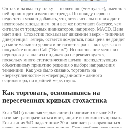
Он так и назвал эту точку — momentum («импульс»), именно в
ней происходит изменение тренда. По поводу первого
недостатка можно добавить, что, хотя сигналы и приходят с
некоторым запозданием, они все же поступают быстрее, чем
сигналы от трендовых индикаторов, например, MACD. Цена
идет вниз, Стохастик показывает движение вверх – типичная
дивергенция. Теперь, остается дождаться, пока цена не дойдет
до минимального уровня и не начнется рост – вот здесь-то и
покупайте опцион Call (“Вверх”). Использование меньших
периодов для анализа индикатора не рекомендуется,
поскольку много статистических шумов, препядствующих
объективному принятию решения о выборе направления
тенденции. Как уже было сказано, торговать на
«перекупленности» и «перепроданности» данного
осциллятора, по крайней мере, глупо.
Как торговать, основываясь на
пересечениях кривых стохастика
Если %D (сплошная черная линия) поднимется выше 80 и
начинает разворачиваться вниз, ищите возможность продать.
Если линия %D падает ниже 20 и начинает разворачиваться
вверх, ищите возможность купить. Если трейдер находится в