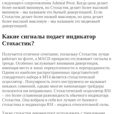
следующего сопротивления Admiral Pivot. Когда цена делает
более низкий минимум, но Стохастик делает более высокий
минимум – мы называем это бычьей дивергенцией. Если
Стохастик делает более низкий максимум, но цена делает
более высокий максимум – мы называем это медвежьей
дивергенцией.
Какие сигналы подает индикатор
Стохастик?
Получается отличное сочетание, поскольку Стохастик лучше
работает во флэте, а MACD прекрасно отслеживает сигналы в
тренде. Особенно заслуживает внимания дивергенция,
имеющая место в зонах перекупленности и перепроданности.
Одним из наиболее распространенных представителей
стандартного набора в МТ4 является стохастический
осциллятор . Популярность этого инструмента не вызывает
никаких сомнений, однако многие начинающие трейдеры
пользуются им неправильно. Стохастический осциллятор RSI
– это более сглаженная разновидность обычного индикатора
Стохастик. Она вобрала в себя все лучшее от базового
стохастика и индикатора RSI – индекса относительной силы.
Также стохастик рекомендуют использовать с трендовыми