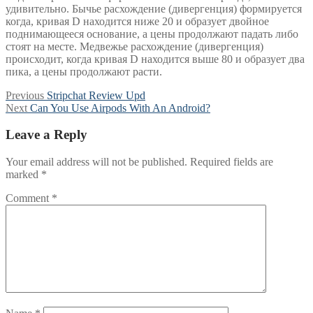
удивительно. Бычье расхождение (дивергенция) формируется
когда, кривая D находится ниже 20 и образует двойное
поднимающееся основание, а цены продолжают падать либо
стоят на месте. Медвежье расхождение (дивергенция)
происходит, когда кривая D находится выше 80 и образует два
пика, а цены продолжают расти.
Post
Previous
Previous
Stripchat Review Upd
Next
post:
Next
Can You Use Airpods With An Android?
navigation
post:
Leave a Reply
Your email address will not be published.
Required fields are
marked
*
Comment
*