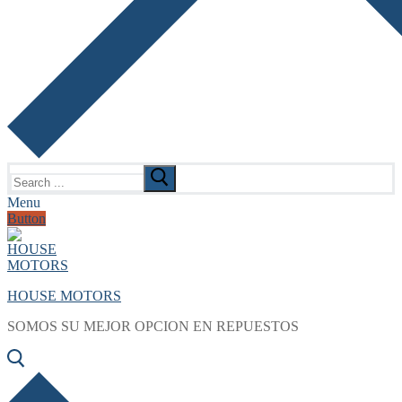
Search
for:
Menu
Button
HOUSE MOTORS
SOMOS SU MEJOR OPCION EN REPUESTOS