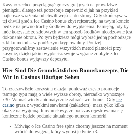
Kasyno zechce przyciągnąć graczy grających na prawdziwe
pieniążki, dlatego też potrzebuje zapewnić ci jak na przykład
najlepsze wrażenia od chwili wejścia do strony. Gdy skończysz w
tej chwili grać z Ice Casino bonus zbyt rejestrację, na twym koncie
będzie na pewno trochę środków do wypłacenia. Pamiętaj, hdy by
móc korzystać ze zdobytych w ten sposób środków nieodzowne jest
dokonanie obrotu. Po tym będziesz mógł wybrać jedną pochodzące
z kilku metod – w poniższym kryptowaluty. Poniżej
przygotowaliśmy zestawienie wszystkich metod płatności przy
kasynie, dzięki jakim wypłacisz swoje wygrane zdobyte z Ice
Casino bonus wyjąwszy depozytu.
Hier Sind Die Grundsätzlichen Bonuskonzepte, Die
Wir In Casinos Häufiger Sehen
To rzeczywiście korzystna okazja, ponieważ często promocje
tamtego typu mają o wiele wyższe obroty, nierzadko wynoszące
x30. Winnaś wtedy automatycznie zabrać swój bonus. Gdy
ice
casino
grasz z wysokimi stawkami (zakładem), masz tylko kilka
okazje na wygraną. Innymi słowy, że podczas rejestrowania się
konieczne będzie podanie aktualnego numeru komórki.
Mówiąc o Ice Casino free spins chcemy jeszcze na moment
wrócić do wagera, który wynosi jedynie x3.