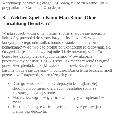
Weryfikacja odbywa się drogą SMS-ową, tak bardzo samo, jak w
przypadku Ice Casino 25 € no deposit.
Bei Welchen Spielen Kann Man Bonus Ohne
Einzahlung Benutzen?
W jaki sposób widzisz, na własnej stronie znajduje się specjalny
link, który prowadzi do strony kasyna. Jeżeli wejdziesz w nią
korzystając z tego odnośnika, bonus zostanie automatycznie
ponadplanowy do twojego profilu po ukończeniu rejestrowania się.
Oczywiście jest to nadzwyczaj miłe, kiedy otrzymujesz IceCasino
bonus bez depozytu 25€ zbytnio darmo. W ów akapicie
przedstawimy panstwu Tips & Tricks, jak można zarobić i wygrać
prawdziwe pieniądze dzięki wstecz bonusowi. Każdy robot w
kasynie wydaje się dostępny w bonusie. Dzięki temu będziesz mógł
przetestować naprawdę sporo różnych gier.
Dlatego właśnie bonus bez depozytu jest najbardziej
chodliwym bonusem oferującym bezpłatne spiny za
rejestrację na danej stronie.
Możesz też zagrać w gry stołowe lub gry z krupierami w
żywo.
Jedną pochodzące z nich, uwielbianą przez graczy, jest
premia bez depozytu.