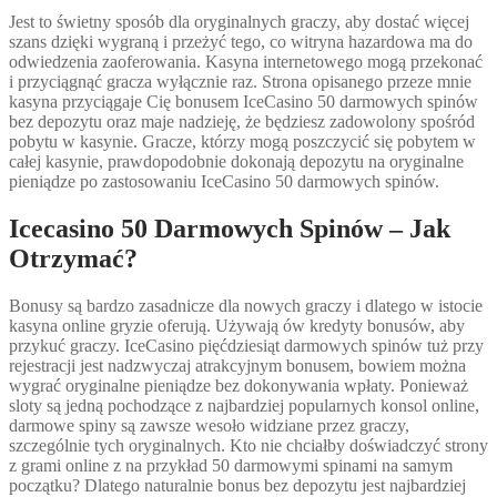
Jest to świetny sposób dla oryginalnych graczy, aby dostać więcej
szans dzięki wygraną i przeżyć tego, co witryna hazardowa ma do
odwiedzenia zaoferowania. Kasyna internetowego mogą przekonać
i przyciągnąć gracza wyłącznie raz. Strona opisanego przeze mnie
kasyna przyciągaje Cię bonusem IceCasino 50 darmowych spinów
bez depozytu oraz maje nadzieję, że będziesz zadowolony spośród
pobytu w kasynie. Gracze, którzy mogą poszczycić się pobytem w
całej kasynie, prawdopodobnie dokonają depozytu na oryginalne
pieniądze po zastosowaniu IceCasino 50 darmowych spinów.
Icecasino 50 Darmowych Spinów – Jak
Otrzymać?
Bonusy są bardzo zasadnicze dla nowych graczy i dlatego w istocie
kasyna online gryzie oferują. Używają ów kredyty bonusów, aby
przykuć graczy. IceCasino pięćdziesiąt darmowych spinów tuż przy
rejestracji jest nadzwyczaj atrakcyjnym bonusem, bowiem można
wygrać oryginalne pieniądze bez dokonywania wpłaty. Ponieważ
sloty są jedną pochodzące z najbardziej popularnych konsol online,
darmowe spiny są zawsze wesoło widziane przez graczy,
szczególnie tych oryginalnych. Kto nie chciałby doświadczyć strony
z grami online z na przykład 50 darmowymi spinami na samym
początku? Dlatego naturalnie bonus bez depozytu jest najbardziej