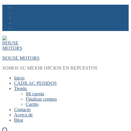
Skip
Menu
Close
to
content
HOUSE MOTORS
SOMOS SU MEJOR OPCION EN REPUESTOS
Inicio
CADILAC PEDIDOS
Tienda
Mi cuenta
Finalizar compra
Carrito
Contacto
Acerca de
Blog