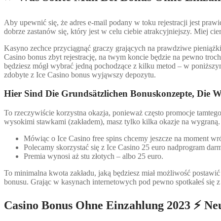
Aby upewnić się, że adres e-mail podany w toku rejestracji jest pra
dobrze zastanów się, który jest w celu ciebie atrakcyjniejszy. Miej 
Kasyno zechce przyciągnąć graczy grających na prawdziwe pieniążki, 
Casino bonus zbyt rejestrację, na twym koncie będzie na pewno tro
będziesz mógł wybrać jedną pochodzące z kilku metod – w poniższym
zdobyte z Ice Casino bonus wyjąwszy depozytu.
Hier Sind Die Grundsätzlichen Bonuskonzepte, Die W
To rzeczywiście korzystna okazja, ponieważ często promocje tamte
wysokimi stawkami (zakładem), masz tylko kilka okazje na wygraną.
Mówiąc o Ice Casino free spins chcemy jeszcze na moment wró
Polecamy skorzystać się z Ice Casino 25 euro nadprogram da
Premia wynosi aż stu złotych – albo 25 euro.
To minimalna kwota zakładu, jaką będziesz miał możliwość postawić 
bonusu. Grając w kasynach internetowych pod pewno spotkałeś się z 
Casino Bonus Ohne Einzahlung 2023 ⚡ Ne