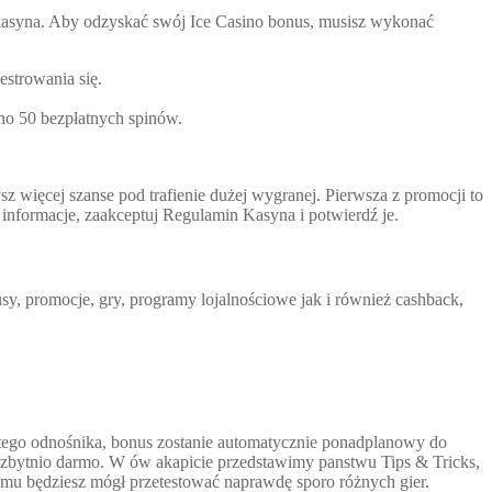
ie kasyna. Aby odzyskać swój Ice Casino bonus, musisz wykonać
estrowania się.
ino 50 bezpłatnych spinów.
 więcej szanse pod trafienie dużej wygranej. Pierwsza z promocji to
 informacje, zaakceptuj Regulamin Kasyna i potwierdź je.
usy, promocje, gry, programy lojalnościowe jak i również cashback,
c z tego odnośnika, bonus zostanie automatycznie ponadplanowy do
€ zbytnio darmo. W ów akapicie przedstawimy panstwu Tips & Tricks,
emu będziesz mógł przetestować naprawdę sporo różnych gier.