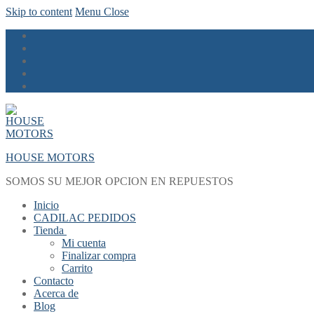
Skip to content
Menu
Close
HOUSE MOTORS
SOMOS SU MEJOR OPCION EN REPUESTOS
Inicio
CADILAC PEDIDOS
Tienda
Mi cuenta
Finalizar compra
Carrito
Contacto
Acerca de
Blog