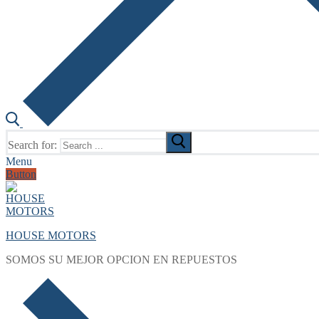
Search for:
Menu
Button
HOUSE MOTORS
SOMOS SU MEJOR OPCION EN REPUESTOS