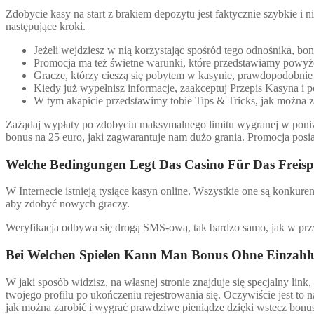
Zdobycie kasy na start z brakiem depozytu jest faktycznie szybkie i
następujące kroki.
Jeżeli wejdziesz w nią korzystając spośród tego odnośnika, bo
Promocja ma też świetne warunki, które przedstawiamy powyż
Gracze, którzy cieszą się pobytem w kasynie, prawdopodobnie 
Kiedy już wypełnisz informacje, zaakceptuj Przepis Kasyna i p
W tym akapicie przedstawimy tobie Tips & Tricks, jak można z
Zażądaj wypłaty po zdobyciu maksymalnego limitu wygranej w poniższ
bonus na 25 euro, jaki zagwarantuje nam dużo grania. Promocja posia
Welche Bedingungen Legt Das Casino Für Das Freisp
W Internecie istnieją tysiące kasyn online. Wszystkie one są konkure
aby zdobyć nowych graczy.
Weryfikacja odbywa się drogą SMS-ową, tak bardzo samo, jak w przy
Bei Welchen Spielen Kann Man Bonus Ohne Einzahl
W jaki sposób widzisz, na własnej stronie znajduje się specjalny lin
twojego profilu po ukończeniu rejestrowania się. Oczywiście jest t
jak można zarobić i wygrać prawdziwe pieniądze dzięki wstecz bonu