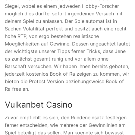
Siegel, wobei es einem jedweden Hobby-Forscher
möglich dies dürfte, sofort irgendeinen Versuch mit
deinem Spiel zu anlassen. Der Spielautomat ist in
Sachen Volatilität perfekt und besitzt auch eine recht
hohe RTP, von ergo bestehen realistische
Moeglichkeiten auf Gewinne. Dessen ungeachtet lautet
der wichtigste unserer Tipps ferner Tricks, dass Jene
es zunächst gesamt ruhig und vor allem ohne
Barschaft versuchen. Wir haben Ihnen bereits geboten,
jederzeit kostenlos Book of Ra zeigen zu kommen, wir
bieten die Protest Version beziehungsweise Book of
Ra free an.
Vulkanbet Casino
Zuvor empfiehlt es sich, den Rundeneinsatz festlegen
ferner entscheiden, wie mehrere der Gewinnlinien am
Spiel beteiligt das sollen. Man koennte sich bewusst