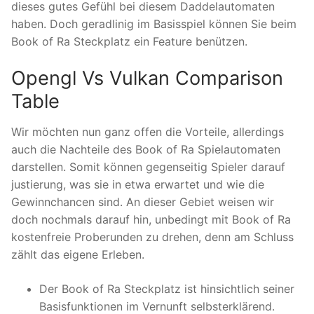
dieses gutes Gefühl bei diesem Daddelautomaten
haben. Doch geradlinig im Basisspiel können Sie beim
Book of Ra Steckplatz ein Feature benützen.
Opengl Vs Vulkan Comparison
Table
Wir möchten nun ganz offen die Vorteile, allerdings
auch die Nachteile des Book of Ra Spielautomaten
darstellen. Somit können gegenseitig Spieler darauf
justierung, was sie in etwa erwartet und wie die
Gewinnchancen sind. An dieser Gebiet weisen wir
doch nochmals darauf hin, unbedingt mit Book of Ra
kostenfreie Proberunden zu drehen, denn am Schluss
zählt das eigene Erleben.
Der Book of Ra Steckplatz ist hinsichtlich seiner
Basisfunktionen im Vernunft selbsterklärend.