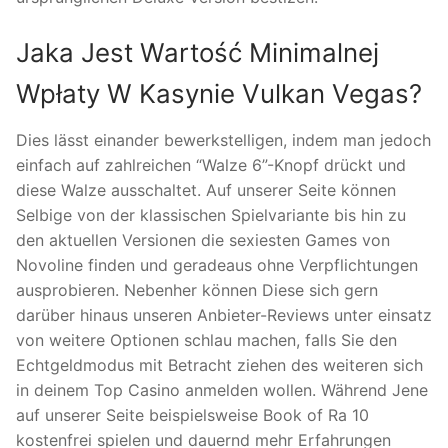
Jaka Jest Wartość Minimalnej
Wpłaty W Kasynie Vulkan Vegas?
Dies lässt einander bewerkstelligen, indem man jedoch
einfach auf zahlreichen “Walze 6”-Knopf drückt und
diese Walze ausschaltet. Auf unserer Seite können
Selbige von der klassischen Spielvariante bis hin zu
den aktuellen Versionen die sexiesten Games von
Novoline finden und geradeaus ohne Verpflichtungen
ausprobieren. Nebenher können Diese sich gern
darüber hinaus unseren Anbieter-Reviews unter einsatz
von weitere Optionen schlau machen, falls Sie den
Echtgeldmodus mit Betracht ziehen des weiteren sich
in deinem Top Casino anmelden wollen. Während Jene
auf unserer Seite beispielsweise Book of Ra 10
kostenfrei spielen und dauernd mehr Erfahrungen