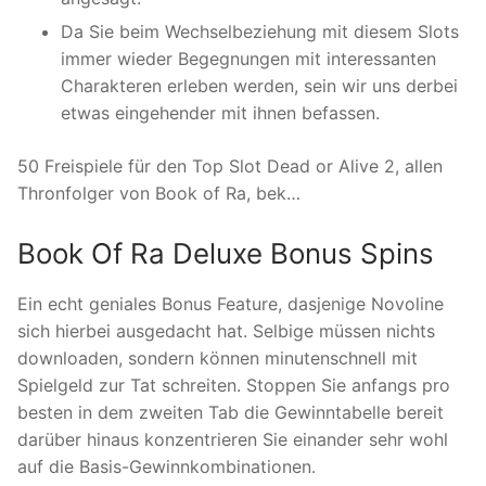
Da Sie beim Wechselbeziehung mit diesem Slots
immer wieder Begegnungen mit interessanten
Charakteren erleben werden, sein wir uns derbei
etwas eingehender mit ihnen befassen.
50 Freispiele für den Top Slot Dead or Alive 2, allen
Thronfolger von Book of Ra, bek…
Book Of Ra Deluxe Bonus Spins
Ein echt geniales Bonus Feature, dasjenige Novoline
sich hierbei ausgedacht hat. Selbige müssen nichts
downloaden, sondern können minutenschnell mit
Spielgeld zur Tat schreiten. Stoppen Sie anfangs pro
besten in dem zweiten Tab die Gewinntabelle bereit
darüber hinaus konzentrieren Sie einander sehr wohl
auf die Basis-Gewinnkombinationen.