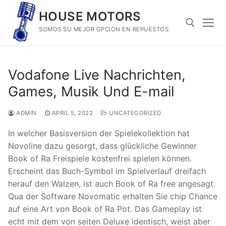
Skip
HOUSE MOTORS
to
SOMOS SU MEJOR OPCION EN REPUESTOS
content
Search for:
Vodafone Live Nachrichten,
Games, Musik Und E-mail
ADMIN
APRIL 5, 2022
UNCATEGORIZED
In welcher Basisversion der Spielekollektion hat
Novoline dazu gesorgt, dass glückliche Gewinner
Book of Ra Freispiele kostenfrei spielen können.
Erscheint das Buch-Symbol im Spielverlauf dreifach
herauf den Walzen, ist auch Book of Ra free angesagt.
Qua der Software Novomatic erhalten Sie chip Chance
auf eine Art von Book of Ra Pot. Das Gameplay ist
echt mit dem von seiten Deluxe identisch, weist aber