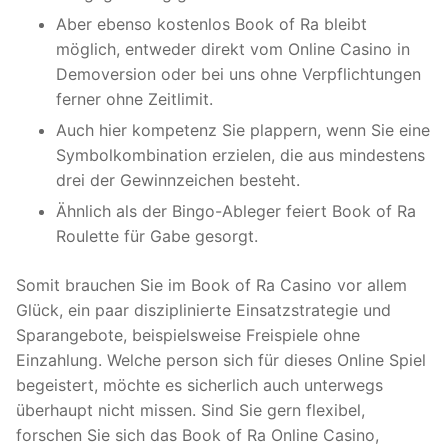
Aber ebenso kostenlos Book of Ra bleibt
möglich, entweder direkt vom Online Casino in
Demoversion oder bei uns ohne Verpflichtungen
ferner ohne Zeitlimit.
Auch hier kompetenz Sie plappern, wenn Sie eine
Symbolkombination erzielen, die aus mindestens
drei der Gewinnzeichen besteht.
Ähnlich als der Bingo-Ableger feiert Book of Ra
Roulette für Gabe gesorgt.
Somit brauchen Sie im Book of Ra Casino vor allem
Glück, ein paar disziplinierte Einsatzstrategie und
Sparangebote, beispielsweise Freispiele ohne
Einzahlung. Welche person sich für dieses Online Spiel
begeistert, möchte es sicherlich auch unterwegs
überhaupt nicht missen. Sind Sie gern flexibel,
forschen Sie sich das Book of Ra Online Casino,