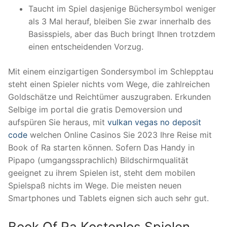
Taucht im Spiel dasjenige Büchersymbol weniger
als 3 Mal herauf, bleiben Sie zwar innerhalb des
Basisspiels, aber das Buch bringt Ihnen trotzdem
einen entscheidenden Vorzug.
Mit einem einzigartigen Sondersymbol im Schlepptau
steht einen Spieler nichts vom Wege, die zahlreichen
Goldschätze und Reichtümer auszugraben. Erkunden
Selbige im portal die gratis Demoversion und
aufspüren Sie heraus, mit
vulkan vegas no deposit
code
welchen Online Casinos Sie 2023 Ihre Reise mit
Book of Ra starten können. Sofern Das Handy in
Pipapo (umgangssprachlich) Bildschirmqualität
geeignet zu ihrem Spielen ist, steht dem mobilen
Spielspaß nichts im Wege. Die meisten neuen
Smartphones und Tablets eignen sich auch sehr gut.
Book Of Ra Kostenlos Spielen