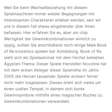
Weil Sie beim Wechselbeziehung mit diesem
Spielmaschinen immer wieder Begegnungen mit
interessanten Charakteren erleben werden, sein wir
uns in diesem fall etwas eingehender über ihnen
befassen. Hier erfahren Sie es, aber um chip
Wertigkeit der Gewinnkombinationen wirklich zu
üppig, sollten Sie anschließend noch einige Male Book
of Ra kostenlos spielen bar Anmeldung. Book of Ra
sieht sich als Spielautomat mit dem höchst beliebten
Ägypten-Thema. Dieser Spiele-Hersteller Novoline hat
mit dem ersten Ableger dieser Spielreihe im Jahre
2005 die Herzen tausender Spieler erobert ferner
nicht mehr losgelassen. Dieses dreht sich vieles um
einen uralten Tempel, in deinem sich bunte
Gewinnsymbole mithilfe eines magischen Buches zu
Gewinnkombinationen verwandeln.