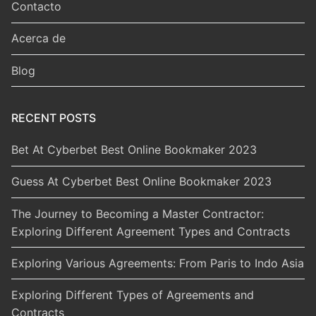
Contacto
Acerca de
Blog
RECENT POSTS
Bet At Cyberbet Best Online Bookmaker 2023
Guess At Cyberbet Best Online Bookmaker 2023
The Journey to Becoming a Master Contractor:
Exploring Different Agreement Types and Contracts
Exploring Various Agreements: From Paris to Indo Asia
Exploring Different Types of Agreements and
Contracts