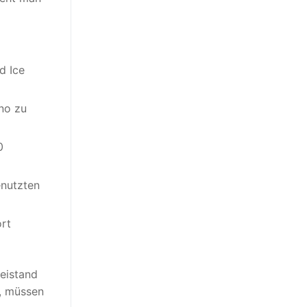
d Ice
ino zu
0
enutzten
ort
Beistand
, müssen