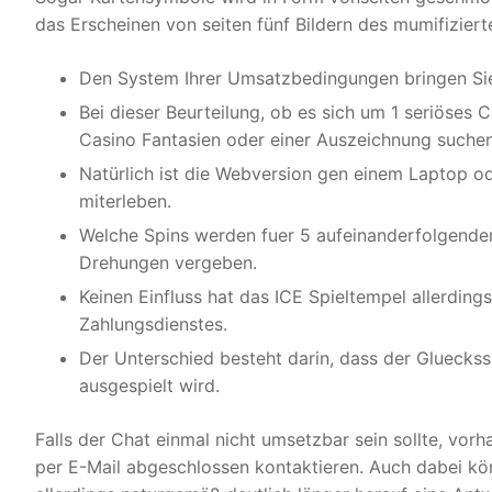
das Erscheinen von seiten fünf Bildern des mumifizier
Den System Ihrer Umsatzbedingungen bringen Sie 
Bei dieser Beurteilung, ob es sich um 1 seriöses 
Casino Fantasien oder einer Auszeichnung suchen
Natürlich ist die Webversion gen einem Laptop od
miterleben.
Welche Spins werden fuer 5 aufeinanderfolgenden
Drehungen vergeben.
Keinen Einfluss hat das ICE Spieltempel allerding
Zahlungsdienstes.
Der Unterschied besteht darin, dass der Glueckss
ausgespielt wird.
Falls der Chat einmal nicht umsetzbar sein sollte, vor
per E-Mail abgeschlossen kontaktieren. Auch dabei k