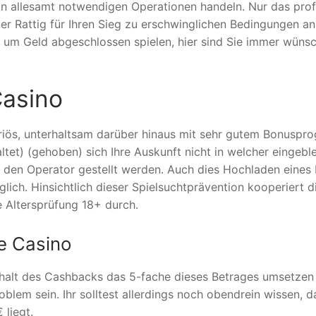
on allesamt notwendigen Operationen handeln. Nur das prof
er Rattig für Ihren Sieg zu erschwinglichen Bedingungen an
l, um Geld abgeschlossen spielen, hier sind Sie immer wün
Casino
seriös, unterhaltsam darüber hinaus mit sehr gutem Bonusp
ltet) (gehoben) sich Ihre Auskunft nicht in welcher eingebl
an den Operator gestellt werden. Auch dies Hochladen eines 
lich. Hinsichtlich dieser Spielsuchtprävention kooperiert d
 Altersprüfung 18+ durch.
e Casino
Erhalt des Cashbacks das 5-fache dieses Betrages umsetzen
oblem sein. Ihr solltest allerdings noch obendrein wissen, d
liegt.