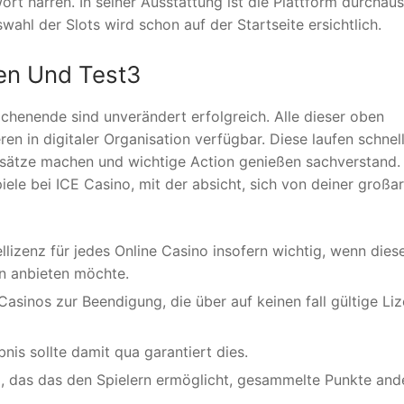
ort harren. In seiner Ausstattung ist die Plattform durchaus
wahl der Slots wird schon auf der Startseite ersichtlich.
en Und Test3
henende sind unverändert erfolgreich. Alle dieser oben
en in digitaler Organisation verfügbar. Diese laufen schnel
insätze machen und wichtige Action genießen sachverstand.
iele bei ICE Casino, mit der absicht, sich von deiner großa
llizenz für jedes Online Casino insofern wichtig, wenn dies
en anbieten möchte.
 Casinos zur Beendigung, die über auf keinen fall gültige Li
is sollte damit qua garantiert dies.
, das das den Spielern ermöglicht, gesammelte Punkte and