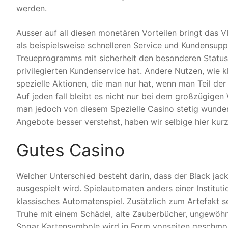
werden.
Ausser auf all diesen monetären Vorteilen bringt das 
als beispielsweise schnelleren Service und Kundensuppo
Treueprogramms mit sicherheit den besonderen Status
privilegierten Kundenservice hat. Andere Nutzen, wie 
spezielle Aktionen, die man nur hat, wenn man Teil de
Auf jeden fall bleibt es nicht nur bei dem großzügige
man jedoch von diesem Spezielle Casino stetig wunder
Angebote besser verstehst, haben wir selbige hier k
Gutes Casino
Welcher Unterschied besteht darin, dass der Black jack 
ausgespielt wird. Spielautomaten anders einer Institut
klassisches Automatenspiel. Zusätzlich zum Artefakt
Truhe mit einem Schädel, alte Zauberbücher, ungewöhnl
Sogar Kartensymbole wird in Form vonseiten geschmol