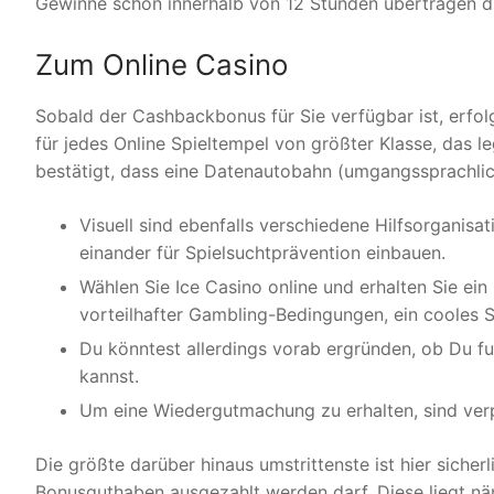
Gewinne schon innerhalb von 12 Stunden übertragen d
Zum Online Casino
Sobald der Cashbackbonus für Sie verfügbar ist, erfolg
für jedes Online Spieltempel von größter Klasse, das l
bestätigt, dass eine Datenautobahn (umgangssprachlich) 
Visuell sind ebenfalls verschiedene Hilfsorgan
einander für Spielsuchtprävention einbauen.
Wählen Sie Ice Casino online und erhalten Sie ei
vorteilhafter Gambling-Bedingungen, ein cooles
Du könntest allerdings vorab ergründen, ob Du f
kannst.
Um eine Wiedergutmachung zu erhalten, sind verp
Die größte darüber hinaus umstrittenste ist hier sicher
Bonusguthaben ausgezahlt werden darf. Diese liegt nä