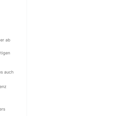
ler ab
rtigen
es auch
zenz
ers