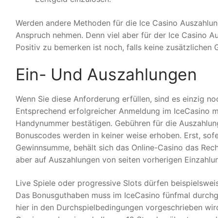
Werden andere Methoden für die Ice Casino Auszahlun
Anspruch nehmen. Denn viel aber für der Ice Casino A
Positiv zu bemerken ist noch, falls keine zusätzlichen 
Ein- Und Auszahlungen
Wenn Sie diese Anforderung erfüllen, sind es einzig no
Entsprechend erfolgreicher Anmeldung im IceCasino m
Handynummer bestätigen. Gebühren für die Auszahlun
Bonuscodes werden in keiner weise erhoben. Erst, sofe
Gewinnsumme, behält sich das Online-Casino das Recht
aber auf Auszahlungen von seiten vorherigen Einzahl
Live Spiele oder progressive Slots dürfen beispielswe
Das Bonusguthaben muss im IceCasino fünfmal durchgesp
hier in den Durchspielbedingungen vorgeschrieben wird