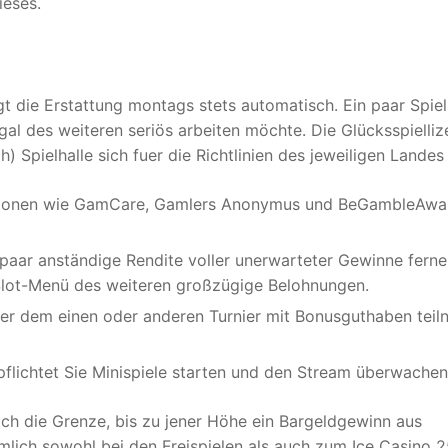
ieses.
t die Erstattung montags stets automatisch. Ein paar Spiell
egal des weiteren seriös arbeiten möchte. Die Glücksspielli
Spielhalle sich fuer die Richtlinien des jeweiligen Landes 
isationen wie GamCare, Gamlers Anonymus und BeGambleAwar
n paar anständige Rendite voller unerwarteter Gewinne ferne
 Slot-Menü des weiteren großzügige Belohnungen.
uer dem einen oder anderen Turnier mit Bonusguthaben tei
flichtet Sie Minispiele starten und den Stream überwachen
lich die Grenze, bis zu jener Höhe ein Bargeldgewinn aus
mlich sowohl bei den Freispielen als auch zum Ice Casino 