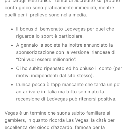
portafogli elettronici. I tempi di accredito sul proprio
conto gioco sono praticamente immediati, mentre
quelli per il prelievo sono nella media.
Il bonus di benvenuto Leovegas per quel che
riguarda lo sport è particolare.
A gennaio la società ha inoltre annunciato la
sponsorizzazione con la versione irlandese di
“Chi vuol essere milionario”.
Ci ho subito ripensato ed ho chiuso il conto (per
motivi indipendenti dal sito stesso).
L’unica pecca è l’app mancante che tarda un po’
ad arrivare in Italia ma tutto sommato la
recensione di LeoVegas può ritenersi positiva.
Vegas è un termine che suona subito familiare ai
gamblers, in quanto ricorda Las Vegas, la città per
eccellenza del gioco d’azzardo, famosa per la