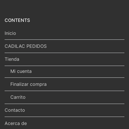
CONTENTS
Inicio
CADILAC PEDIDOS
Tienda
Mi cuenta
Finalizar compra
Carrito
Contacto
Acerca de