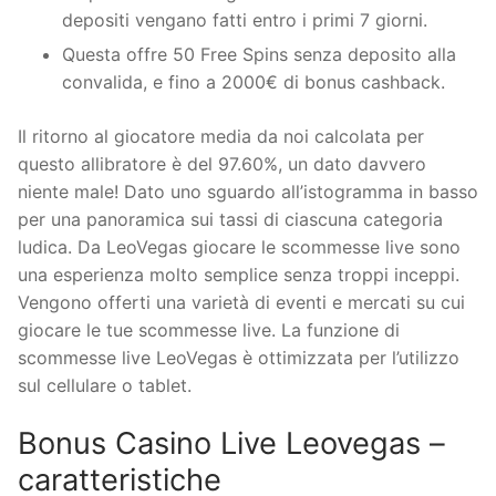
depositi vengano fatti entro i primi 7 giorni.
Questa offre 50 Free Spins senza deposito alla
convalida, e fino a 2000€ di bonus cashback.
Il ritorno al giocatore media da noi calcolata per
questo allibratore è del 97.60%, un dato davvero
niente male! Dato uno sguardo all’istogramma in basso
per una panoramica sui tassi di ciascuna categoria
ludica. Da LeoVegas giocare le scommesse live sono
una esperienza molto semplice senza troppi inceppi.
Vengono offerti una varietà di eventi e mercati su cui
giocare le tue scommesse live. La funzione di
scommesse live LeoVegas è ottimizzata per l’utilizzo
sul cellulare o tablet.
Bonus Casino Live Leovegas –
caratteristiche