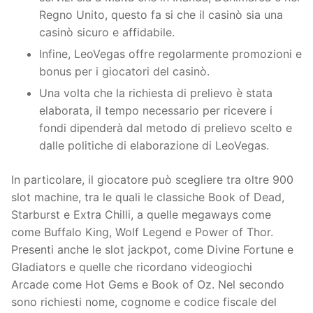
Regno Unito, questo fa si che il casinò sia una
casinò sicuro e affidabile.
Infine, LeoVegas offre regolarmente promozioni e
bonus per i giocatori del casinò.
Una volta che la richiesta di prelievo è stata
elaborata, il tempo necessario per ricevere i
fondi dipenderà dal metodo di prelievo scelto e
dalle politiche di elaborazione di LeoVegas.
In particolare, il giocatore può scegliere tra oltre 900
slot machine, tra le quali le classiche Book of Dead,
Starburst e Extra Chilli, a quelle megaways come
come Buffalo King, Wolf Legend e Power of Thor.
Presenti anche le slot jackpot, come Divine Fortune e
Gladiators e quelle che ricordano videogiochi
Arcade come Hot Gems e Book of Oz. Nel secondo
sono richiesti nome, cognome e codice fiscale del