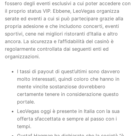
fossero degli eventi esclusivi a cui poter accedere con
il proprio status VIP. Ebbene, LeoVegas organizza
serate ed eventi a cui si può partecipare grazie alla
propria adesione e che includono concerti, eventi
sportivi, cene nei migliori ristoranti d’Italia e altro
ancora. La sicurezza e l’affidabilità del casinò è
regolarmente controllata dai seguenti enti ed
organizzazioni.
I tassi di payout di quest’ultimi sono davvero
molto interessati, quindi coloro che hanno in
mente vincite sostanziose dovrebbero
certamente tenere in considerazione questo
portale.
LeoVegas oggi è presente in Italia con la sua
offerta sfaccettata e sempre al passo con i
tempi.
Gustaf Hagman ha dichiarato che la società “è