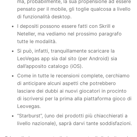
ma, probabilmente, la sua propensione ad essere
pensato per il mobile, gli toglie qualcosa a livello
di funzionalità desktop.
I depositi possono essere fatti con Skrill e
Neteller, ma vediamo nel prossimo paragrafo
tutte le modalità.
Si può, infatti, tranquillamente scaricare la
LeoVegas app sia dal sito (per Android) sia
dall’apposito catalogo (iOS).
Come in tutte le recensioni complete, cerchiamo
di anticipare alcuni aspetti che potrebbero
lasciare dei dubbi ai nuovi giocatori in procinto
di iscriversi per la prima alla piattaforma gioco di
Leovegas.
“Starburst”, (uno dei prodotti più chiacchierati a
livello nazionale), saprà darvi tante soddisfazioni.