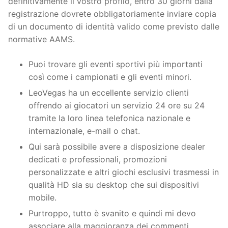
definitivamente il vostro profilo, entro 30 giorni dalla
registrazione dovrete obbligatoriamente inviare copia
di un documento di identità valido come previsto dalle
normative AAMS.
Puoi trovare gli eventi sportivi più importanti
così come i campionati e gli eventi minori.
LeoVegas ha un eccellente servizio clienti
offrendo ai giocatori un servizio 24 ore su 24
tramite la loro linea telefonica nazionale e
internazionale, e-mail o chat.
Qui sarà possibile avere a disposizione dealer
dedicati e professionali, promozioni
personalizzate e altri giochi esclusivi trasmessi in
qualità HD sia su desktop che sui dispositivi
mobile.
Purtroppo, tutto è svanito e quindi mi devo
associare alla maggioranza dei commenti