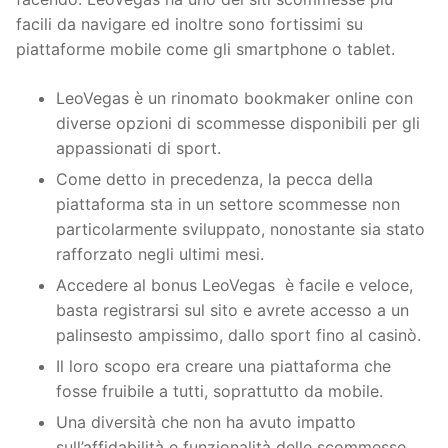
facili da navigare ed inoltre sono fortissimi su
piattaforme mobile come gli smartphone o tablet.
LeoVegas è un rinomato bookmaker online con
diverse opzioni di scommesse disponibili per gli
appassionati di sport.
Come detto in precedenza, la pecca della
piattaforma sta in un settore scommesse non
particolarmente sviluppato, nonostante sia stato
rafforzato negli ultimi mesi.
Accedere al bonus LeoVegas è facile e veloce,
basta registrarsi sul sito e avrete accesso a un
palinsesto ampissimo, dallo sport fino al casinò.
Il loro scopo era creare una piattaforma che
fosse fruibile a tutti, soprattutto da mobile.
Una diversità che non ha avuto impatto
sull’affidabilità e funzionalità delle scommesse