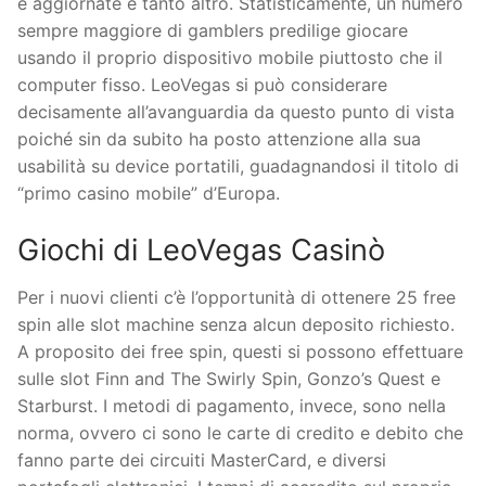
e aggiornate e tanto altro. Statisticamente, un numero
sempre maggiore di gamblers predilige giocare
usando il proprio dispositivo mobile piuttosto che il
computer fisso. LeoVegas si può considerare
decisamente all’avanguardia da questo punto di vista
poiché sin da subito ha posto attenzione alla sua
usabilità su device portatili, guadagnandosi il titolo di
“primo casino mobile” d’Europa.
Giochi di LeoVegas Casinò
Per i nuovi clienti c’è l’opportunità di ottenere 25 free
spin alle slot machine senza alcun deposito richiesto.
A proposito dei free spin, questi si possono effettuare
sulle slot Finn and The Swirly Spin, Gonzo’s Quest e
Starburst. I metodi di pagamento, invece, sono nella
norma, ovvero ci sono le carte di credito e debito che
fanno parte dei circuiti MasterCard, e diversi