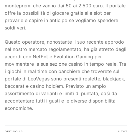
montepremi che vanno dai 50 ai 2.500 euro. Il portale
offre la possibilità di giocare gratis alle slot per
provarle e capire in anticipo se vogliamo spendere
soldi veri.
Questo operatore, nonostante il suo recente approdo
nel nostro mercato regolamentato, ha già stretto degli
accordi con NetEnt e Evolution Gaming per
movimentare la sua sezione casinò in tempo reale. Tra
i giochi in real time con banchiere che troverete sul
portale di LeoVegas sono presenti roulette, blackjack,
baccarat e casino hold’em. Previsto un ampio
assortimento di varianti e limiti di puntata, così da
accontentare tutti i gusti e le diverse disponibilità
economiche.
Post
PREVIOUS
NEXT