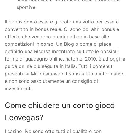
sportive.
Il bonus dovrà essere giocato una volta per essere
convertito in bonus reale. Ci sono poi altri bonus e
offerte che vengono creati ad hoc in base alle
competizioni in corso. Un Blog o come ci piace
definirlo una Risorsa incentrato su tutte le possibili
forme di guadagno online, nato nel 2010, è ad oggi la
guida online più seguita in Italia. Tutti i contenuti
presenti su Millionaireweb.it sono a titolo informativo
e non sono assolutamente un consiglio di
investimento.
Come chiudere un conto gioco
Leovegas?
I casinò live sono otto tutti di qualità e con