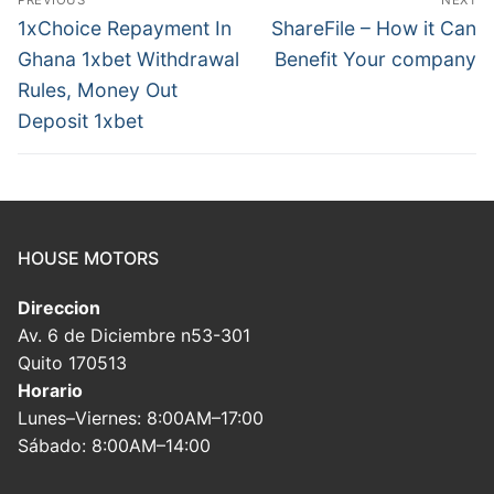
navigation
Previous
Next
1xChoice Repayment In
ShareFile – How it Can
post:
post:
Ghana 1xbet Withdrawal
Benefit Your company
Rules, Money Out
Deposit 1xbet
HOUSE MOTORS
Direccion
Av. 6 de Diciembre n53-301
Quito 170513
Horario
Lunes–Viernes: 8:00AM–17:00
Sábado: 8:00AM–14:00