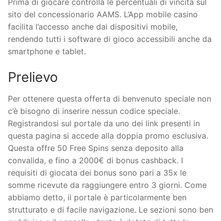
Prima di giocare controlla le percentuali di vincita sul
sito del concessionario AAMS. L’App mobile casino
facilita l’accesso anche dai dispositivi mobile,
rendendo tutti i software di gioco accessibili anche da
smartphone e tablet.
Prelievo
Per ottenere questa offerta di benvenuto speciale non
c’è bisogno di inserire nessun codice speciale.
Registrandosi sul portale da uno dei link presenti in
questa pagina si accede alla doppia promo esclusiva.
Questa offre 50 Free Spins senza deposito alla
convalida, e fino a 2000€ di bonus cashback. I
requisiti di giocata dei bonus sono pari a 35x le
somme ricevute da raggiungere entro 3 giorni. Come
abbiamo detto, il portale è particolarmente ben
strutturato e di facile navigazione. Le sezioni sono ben