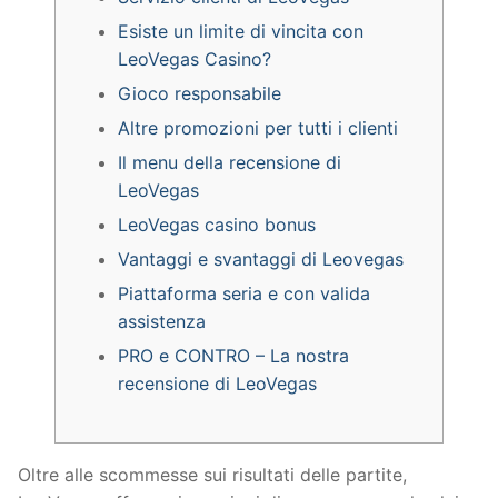
Esiste un limite di vincita con
LeoVegas Casino?
Gioco responsabile
Altre promozioni per tutti i clienti
Il menu della recensione di
LeoVegas
LeoVegas casino bonus
Vantaggi e svantaggi di Leovegas
Piattaforma seria e con valida
assistenza
PRO e CONTRO – La nostra
recensione di LeoVegas
Oltre alle scommesse sui risultati delle partite,