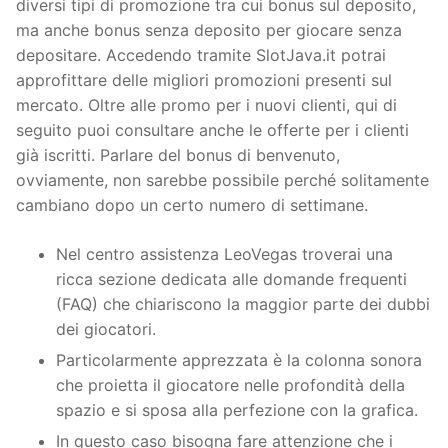
diversi tipi di promozione tra cui bonus sul deposito,
ma anche bonus senza deposito per giocare senza
depositare. Accedendo tramite SlotJava.it potrai
approfittare delle migliori promozioni presenti sul
mercato. Oltre alle promo per i nuovi clienti, qui di
seguito puoi consultare anche le offerte per i clienti
già iscritti. Parlare del bonus di benvenuto,
ovviamente, non sarebbe possibile perché solitamente
cambiano dopo un certo numero di settimane.
Nel centro assistenza LeoVegas troverai una
ricca sezione dedicata alle domande frequenti
(FAQ) che chiariscono la maggior parte dei dubbi
dei giocatori.
Particolarmente apprezzata è la colonna sonora
che proietta il giocatore nelle profondità della
spazio e si sposa alla perfezione con la grafica.
In questo caso bisogna fare attenzione che i