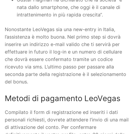
nata dallo smartphone, che oggi è il canale di
intrattenimento in più rapida crescita“.
Nonostante LeoVegas sia una new-entry in Italia,
l’assistenza è molto buona. Nel primo step si dovrà
inserire un indirizzo e-mail valido che ti servirà per
effettuare in futuro il log-in e un numero di cellulare
che dovrà essere confermato tramite un codice
ricevuto via sms. L’ultimo passo per passare alla
seconda parte della registrazione è il selezionamento
del bonus.
Metodi di pagamento LeoVegas
Compilato il form di registrazione ed inseriti i dati
personali richiesti, dovrete attendere l’invio di una mail
di attivazione del conto. Per confermare