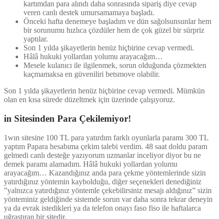
kartımdan para alındı daha sonrasında sipariş diye cevap
veren canlı destek umursamamaya başladı.
Önceki hafta denemeye başladım ve dün sağolsunsunlar hem
bir sorunumu hızlıca çözdüler hem de çok güzel bir sürpriz
yaptılar.
Son 1 yılda şikayetlerin henüz hiçbirine cevap vermedi.
Hâlâ hukuki yollardan yolumu arayacağım…
Mesele kulanıcı ile ilgilenmek, sorun olduğunda çözmekten
kaçmamaksa en güveniliri betsmove olabilir.
Son 1 yılda şikayetlerin henüz hiçbirine cevap vermedi. Mümkün
olan en kısa sürede düzeltmek için üzerinde çalışıyoruz.
in Sitesinden Para Çekilemiyor!
1wın sitesine 100 TL para yatırdım farklı oyunlarla paramı 300 TL
yaptım Papara hesabıma çekim talebi verdim. 48 saat doldu param
gelmedi canlı desteğe yazıyorum uzmanlar inceliyor diyor bu ne
demek paramı alamadım. Hâlâ hukuki yollardan yolumu
arayacağım… Kazandığınız anda para çekme yöntemlerinde sizin
yatırdığınız yöntemin kaybolduğu, diğer seçenekleri denediğiniz
”yalnızca yatırdığınız yöntemle çekebilirsiniz mesajı aldığınız” sizin
yönteminiz geldiğinde sistemde sorun var daha sonra tekrar deneyin
ya da evrak istedikleri ya da telefon onayı faso fiso ile haftalarca
uğraştıran bir sitedir.