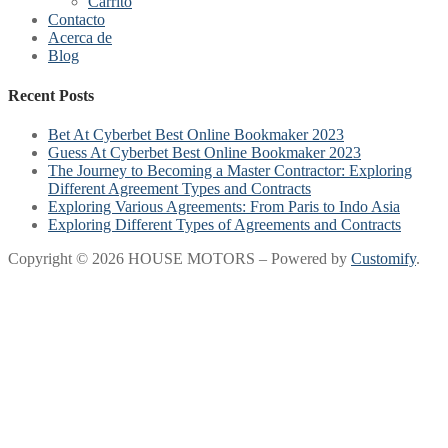
Carrito
Contacto
Acerca de
Blog
Recent Posts
Bet At Cyberbet Best Online Bookmaker 2023
Guess At Cyberbet Best Online Bookmaker 2023
The Journey to Becoming a Master Contractor: Exploring
Different Agreement Types and Contracts
Exploring Various Agreements: From Paris to Indo Asia
Exploring Different Types of Agreements and Contracts
Copyright © 2026 HOUSE MOTORS – Powered by
Customify
.