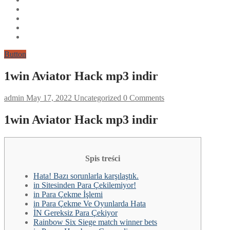
Button
1win Aviator Hack mp3 indir
admin
May 17, 2022
Uncategorized
0 Comments
1win Aviator Hack mp3 indir
Spis treści
Hata! Bazı sorunlarla karşılaştık.
in Sitesinden Para Çekilemiyor!
in Para Çekme İşlemi
in Para Çekme Ve Oyunlarda Hata
İN Gereksiz Para Çekiyor
Rainbow Six Siege match winner bets