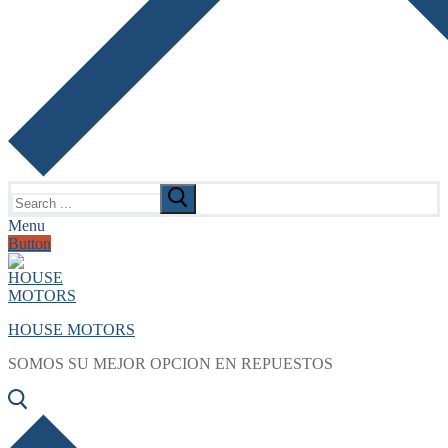
Search
for:
Menu
Button
HOUSE MOTORS
SOMOS SU MEJOR OPCION EN REPUESTOS