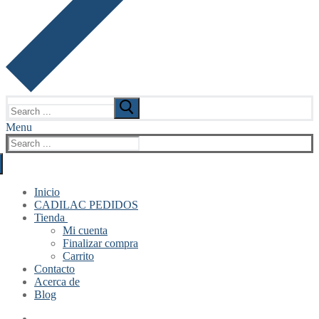
Search
for:
Menu
Search
for:
Inicio
CADILAC PEDIDOS
Tienda
Mi cuenta
Finalizar compra
Carrito
Contacto
Acerca de
Blog