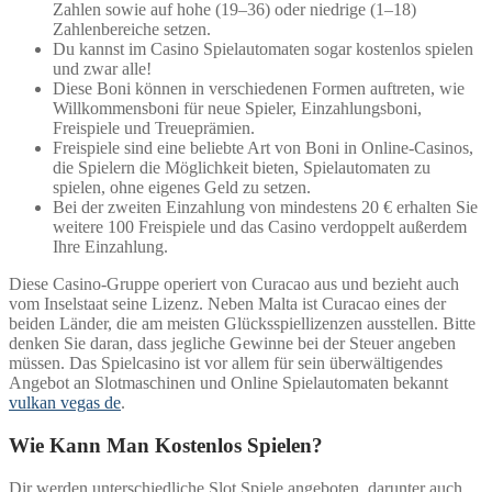
Zahlen sowie auf hohe (19–36) oder niedrige (1–18)
Zahlenbereiche setzen.
Du kannst im Casino Spielautomaten sogar kostenlos spielen
und zwar alle!
Diese Boni können in verschiedenen Formen auftreten, wie
Willkommensboni für neue Spieler, Einzahlungsboni,
Freispiele und Treueprämien.
Freispiele sind eine beliebte Art von Boni in Online-Casinos,
die Spielern die Möglichkeit bieten, Spielautomaten zu
spielen, ohne eigenes Geld zu setzen.
Bei der zweiten Einzahlung von mindestens 20 € erhalten Sie
weitere 100 Freispiele und das Casino verdoppelt außerdem
Ihre Einzahlung.
Diese Casino-Gruppe operiert von Curacao aus und bezieht auch
vom Inselstaat seine Lizenz. Neben Malta ist Curacao eines der
beiden Länder, die am meisten Glücksspiellizenzen ausstellen. Bitte
denken Sie daran, dass jegliche Gewinne bei der Steuer angeben
müssen. Das Spielcasino ist vor allem für sein überwältigendes
Angebot an Slotmaschinen und Online Spielautomaten bekannt
vulkan vegas de
.
Wie Kann Man Kostenlos Spielen?
Dir werden unterschiedliche Slot Spiele angeboten, darunter auch