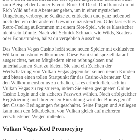
zum Beispiel der Gamer Favorit Book Of Dead. Dort kannst du mit
Rich Wild auf ein Abenteuer gehen, um in einer mystischen
Umgebung verborgene Schätze zu entdecken und ganz nebenbei
noch den ein oder anderen Gewinn einzustreichen. Oder lass echtes
Retro-Feeling aufkommen mit einem Slot-Spiel, wie es klassischer
nicht sein könnte. Nach viel Schnick Schnack wie Wilds, Scatters
oder Bonusrunden, hältst du vergeblich Ausschau.
Das Vulkan Vegas Casino heißt seine neuen Spieler mit exklusiven
Willkommensboni willkommen. Diese Boni sind speziell darauf
ausgerichtet, neuen Mitgliedern einen reibungslosen und
unterhaltsamen Start zu bieten. Sie sind ein Zeichen der
Wertschätzung von Vulkan Vegas gegenüber seinen neuen Kunden
und bieten einen tollen Startpunkt für das Casino-Abenteuer. Um
den Willkommensbonus zu erhalten, ist es erforderlich, sich im
Vulkan Vegas zu registrieren, indem Sie einen geeigneten Online
Casino Login und ein sicheres Passwort wählen. Nach erfolgreicher
Registrierung und Ihrer ersten Einzahlung wird der Bonus gemäß
den Casino-Bedingungen freigeschaltet. Seine Fragen und Anliegen
kann man den Mitarbeitern von Vulkan gleich auf mehreren
verschiedenen Wegen mitteilen.
Vulkan Vegas Kod Promocyjny