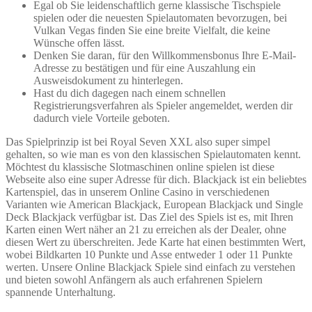
Egal ob Sie leidenschaftlich gerne klassische Tischspiele
spielen oder die neuesten Spielautomaten bevorzugen, bei
Vulkan Vegas finden Sie eine breite Vielfalt, die keine
Wünsche offen lässt.
Denken Sie daran, für den Willkommensbonus Ihre E-Mail-
Adresse zu bestätigen und für eine Auszahlung ein
Ausweisdokument zu hinterlegen.
Hast du dich dagegen nach einem schnellen
Registrierungsverfahren als Spieler angemeldet, werden dir
dadurch viele Vorteile geboten.
Das Spielprinzip ist bei Royal Seven XXL also super simpel
gehalten, so wie man es von den klassischen Spielautomaten kennt.
Möchtest du klassische Slotmaschinen online spielen ist diese
Webseite also eine super Adresse für dich. Blackjack ist ein beliebtes
Kartenspiel, das in unserem Online Casino in verschiedenen
Varianten wie American Blackjack, European Blackjack und Single
Deck Blackjack verfügbar ist. Das Ziel des Spiels ist es, mit Ihren
Karten einen Wert näher an 21 zu erreichen als der Dealer, ohne
diesen Wert zu überschreiten. Jede Karte hat einen bestimmten Wert,
wobei Bildkarten 10 Punkte und Asse entweder 1 oder 11 Punkte
werten. Unsere Online Blackjack Spiele sind einfach zu verstehen
und bieten sowohl Anfängern als auch erfahrenen Spielern
spannende Unterhaltung.