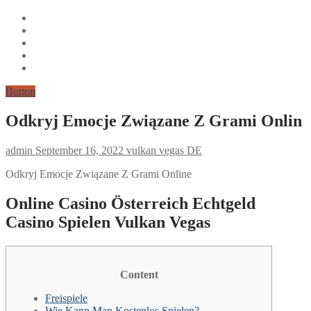
Button
Odkryj Emocje Związane Z Grami Onlin
admin
September 16, 2022
vulkan vegas DE
Odkryj Emocje Związane Z Grami Online
Online Casino Österreich Echtgeld
Casino Spielen Vulkan Vegas
Content
Freispiele
Wie Kann Man Kostenlos Spielen?