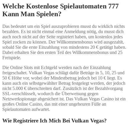
Welche Kostenlose Spielautomaten 777
Kann Man Spielen?
Das bedeutet um ein Spiel auszuprobieren musst du wirklich nichts
bezahlen. Es ist nicht einmal eine Anmeldung nötig, du musst dich
auch noch nicht auf der Seite registriert haben, um kostenlos jedes
Spiel zocken zu können. Der Willkommensbonus wird ausgezahlt,
sobald Sie die erste Einzahlung von mindestens 20 € getätigt haben.
Dabei erhalten Sie den ersten Teil des Willkommensbonus und 25
Freispiele.
Die Online Slots mit Echtgeld werden nach der Einzahlung
freigeschaltet. Vulkan Vegas schlägt dafür Beträge in 5, 10, 25 und
50 € Höhe vor, wobei der Mindestbetrag jedoch bei 10 € liegt. Es
kann auch ein selbstgewählter Betrag festgelegt werden, der jedoch
nicht 5.000 € überschreiten darf. Zusätzlich ist der Bezahlvorgang
SSL-verschlüsselt, wodurch die Überweisung gegen
Netzwerkspionage abgesichert ist. Das Vulkan Vegas Casino ist ein
großes Online Casino, das mit einer ungeheuren Fülle an
Spielautomaten aufwartet.
Wie Registriere Ich Mich Bei Vulkan Vegas?