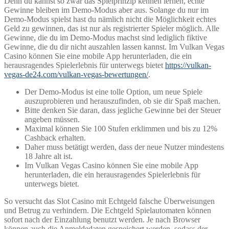
Denn du kannst so zwar das Spielprinzip kennen lernen, echte
Gewinne bleiben im Demo-Modus aber aus. Solange du nur im
Demo-Modus spielst hast du nämlich nicht die Möglichkeit echtes
Geld zu gewinnen, das ist nur als registrierter Spieler möglich. Alle
Gewinne, die du im Demo-Modus machst sind lediglich fiktive
Gewinne, die du dir nicht auszahlen lassen kannst. Im Vulkan Vegas
Casino können Sie eine mobile App herunterladen, die ein
herausragendes Spielerlebnis für unterwegs bietet
https://vulkan-
vegas-de24.com/vulkan-vegas-bewertungen/
.
Der Demo-Modus ist eine tolle Option, um neue Spiele
auszuprobieren und herauszufinden, ob sie dir Spaß machen.
Bitte denken Sie daran, dass jegliche Gewinne bei der Steuer
angeben müssen.
Maximal können Sie 100 Stufen erklimmen und bis zu 12%
Cashback erhalten.
Daher muss betätigt werden, dass der neue Nutzer mindestens
18 Jahre alt ist.
Im Vulkan Vegas Casino können Sie eine mobile App
herunterladen, die ein herausragendes Spielerlebnis für
unterwegs bietet.
So versucht das Slot Casino mit Echtgeld falsche Überweisungen
und Betrug zu verhindern. Die Echtgeld Spielautomaten können
sofort nach der Einzahlung benutzt werden. Je nach Browser
können auch die Anmeldedaten gespeichert werden, sodass der