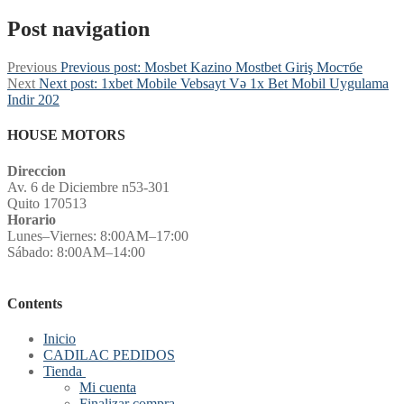
Post navigation
Previous
Previous post:
Mosbet Kazino Mostbet Giriş Мостбе
Next
Next post:
1xbet Mobile Vebsayt Və 1x Bet Mobil Uygulama
Indir 202
HOUSE MOTORS
Direccion
Av. 6 de Diciembre n53-301
Quito 170513
Horario
Lunes–Viernes: 8:00AM–17:00
Sábado: 8:00AM–14:00
Contents
Inicio
CADILAC PEDIDOS
Tienda
Mi cuenta
Finalizar compra