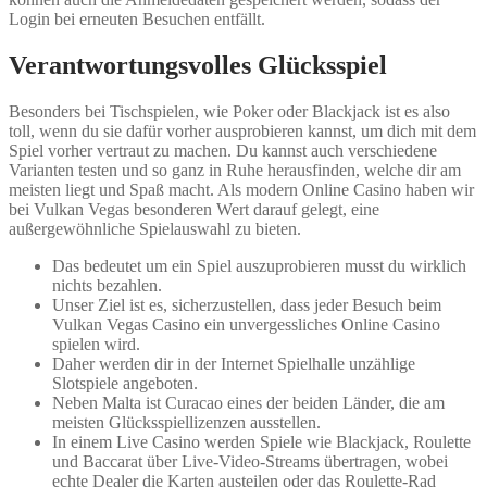
Login bei erneuten Besuchen entfällt.
Verantwortungsvolles Glücksspiel
Besonders bei Tischspielen, wie Poker oder Blackjack ist es also
toll, wenn du sie dafür vorher ausprobieren kannst, um dich mit dem
Spiel vorher vertraut zu machen. Du kannst auch verschiedene
Varianten testen und so ganz in Ruhe herausfinden, welche dir am
meisten liegt und Spaß macht. Als modern Online Casino haben wir
bei Vulkan Vegas besonderen Wert darauf gelegt, eine
außergewöhnliche Spielauswahl zu bieten.
Das bedeutet um ein Spiel auszuprobieren musst du wirklich
nichts bezahlen.
Unser Ziel ist es, sicherzustellen, dass jeder Besuch beim
Vulkan Vegas Casino ein unvergessliches Online Casino
spielen wird.
Daher werden dir in der Internet Spielhalle unzählige
Slotspiele angeboten.
Neben Malta ist Curacao eines der beiden Länder, die am
meisten Glücksspiellizenzen ausstellen.
In einem Live Casino werden Spiele wie Blackjack, Roulette
und Baccarat über Live-Video-Streams übertragen, wobei
echte Dealer die Karten austeilen oder das Roulette-Rad