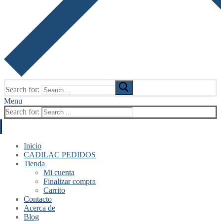
Search for:
Menu
Search for:
Inicio
CADILAC PEDIDOS
Tienda
Mi cuenta
Finalizar compra
Carrito
Contacto
Acerca de
Blog