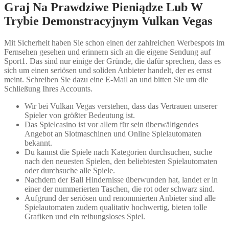
Graj Na Prawdziwe Pieniądze Lub W
Trybie Demonstracyjnym Vulkan Vegas
Mit Sicherheit haben Sie schon einen der zahlreichen Werbespots im
Fernsehen gesehen und erinnern sich an die eigene Sendung auf
Sport1. Das sind nur einige der Gründe, die dafür sprechen, dass es
sich um einen seriösen und soliden Anbieter handelt, der es ernst
meint. Schreiben Sie dazu eine E-Mail an und bitten Sie um die
Schließung Ihres Accounts.
Wir bei Vulkan Vegas verstehen, dass das Vertrauen unserer
Spieler von größter Bedeutung ist.
Das Spielcasino ist vor allem für sein überwältigendes
Angebot an Slotmaschinen und Online Spielautomaten
bekannt.
Du kannst die Spiele nach Kategorien durchsuchen, suche
nach den neuesten Spielen, den beliebtesten Spielautomaten
oder durchsuche alle Spiele.
Nachdem der Ball Hindernisse überwunden hat, landet er in
einer der nummerierten Taschen, die rot oder schwarz sind.
Aufgrund der seriösen und renommierten Anbieter sind alle
Spielautomaten zudem qualitativ hochwertig, bieten tolle
Grafiken und ein reibungsloses Spiel.