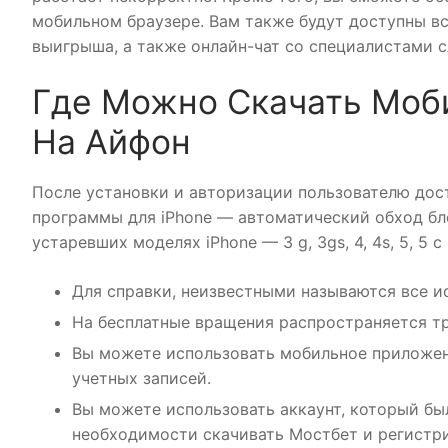
мобильном браузере. Вам также будут доступны в
выигрыша, а также онлайн-чат со специалистами 
Где Можно Скачать Моб
На Айфон
После установки и авторизации пользователю дос
программы для iPhone — автоматический обход бл
устаревших моделях iPhone — 3 g, 3gs, 4, 4s, 5, 5 с
Для справки, неизвестными называются все ис
На бесплатные вращения распространяется тр
Вы можете использовать мобильное приложен
учетных записей.
Вы можете использовать аккаунт, который был
необходимости скачивать Мостбет и регистри