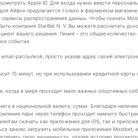
Посмотреть Apple ID. Для входа нужно ввести персонал
для Айфон предлагается только в фирменном магазине 
 сервисы распространения данных. Чтобы скачать Mos
быть компания StarBet N. V. Вы можете рассчитать дох
циент вашего решения. Линия – это общее количество 
ное событие.
 email-рассылкой, просто указав адрес своей электрон
сит 15 минут, но при использовании кредитной карты 
и, когда в мире проходит мало важных спортивных соб
ета в национальной валюте, сумах. Благодаря наличи
мления пари через телефон проходит намного быстре
иентам скачать как приложение для iOS, так и прилож
ься заново загрузить мобильное приложение Mostbet, 
беспечить свою анонимность, удалив историю просмотр