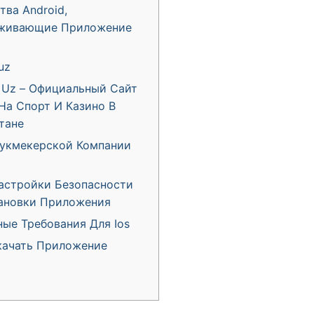
тва Android,
живающие Приложение
uz
 Uz – Официальный Сайт
На Спорт И Казино В
тане
укмекерской Компании
астройки Безопасности
ановки Приложения
ые Требования Для Ios
качать Приложение