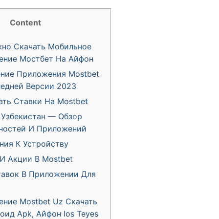
Content
но Скачать Мобильное
ение Мостбет На Айфон
ние Приложения Mostbet
едней Версии 2023
ать Ставки На Mostbet
 Узбекистан — Обзор
ностей И Приложений
ния К Устройству
И Акции В Mostbet
авок В Приложении Для
ние Mostbet Uz Скачать
оид Apk, Айфон Ios Teyes