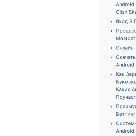
Android 
Olish Sk
Вход В 
Процесс
Mostbet
Онлайн-
Скачать
Android 
Как Зар
Букмеке
Каких А
Поучаст
Преиму
Беттинг
Системн
Android