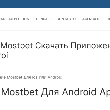
CADILAC PEDIDOS
TIENDA
CONTACTO
ACERCA DE
Search 
Mostbet Скачать Приложе
oi
е Mostbet Для Ios Или Android
Mostbet Для Android A