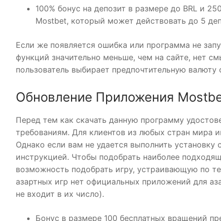
100% бонус на депозит в размере до BRL и 2
Mostbet, который может действовать до 5 деп
Если же появляется ошибка или программа не запу
функций значительно меньше, чем на сайте, нет с
пользователь выбирает предпочтительную валюту 
Обновление Приложения Mostbe
Перед тем как скачать данную программу удостов
требованиям. Для клиентов из любых стран мира и
Однако если вам не удается выполнить установку
инструкцией. Чтобы подобрать наиболее подходяще
возможность подобрать игру, устраивающую по те
азартных игр нет официальных приложений для аза
не входит в их число).
Бонус в размере 100 бесплатных вращений пр