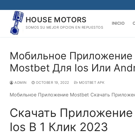
Skip
to
HOUSE MOTORS
content
INICIO
SOMOS SU MEJOR OPCION EN REPUESTOS
Мобильное Приложение 
Mostbet Для Ios Или Andr
ADMIN
OCTOBER 19, 2022
MOSTBET APK
Мобильное Приложение Mostbet Скачать Приложени
Скачать Приложение 
Ios В 1 Клик 2023