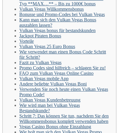
Typ **MAX…** – Bis zu 1000€ bonus
Vulkan Vegas Willkommensbonus
Bonusse und Promo-Codes bei Vulkan Vegas
Kann man sich den Vulkan Vegas Bonus
auszahlen lassen?
Vulkan Vegas bonus für bestandskunden
Jackpot Piraten Bonus
Vorteile
Vulkan Vegas 25 Euro Bonus
Wie verwendet man einen Bonus Code Schritt
für Schritt?
Fazit zu Vulkan Vegas
Promo Codes sind hilfreich – schlagen Sie zu!
FAQ zum Vulkan Vegas Online Casino
Vulkan Vegas mobile App
Andere beliebte Vulkan Vegas Boni
Verwenden Sie noch heute einen Vulkan Vegas
Promo Code!
Vulkan Vegas Kundenbetreuung
Wie wird man bei Vulkan Vegas
Bestandskunde?
Schritt 7: Das können Sie tun, nachdem Sie den
Willkommensbonus komplett verwenden haben
Vegas Casino Bonus ohne Einzahlung
Wie holt man sich den Vulkan Vegas Promo