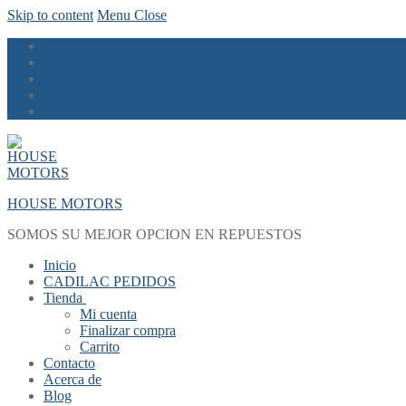
Skip to content
Menu
Close
HOUSE MOTORS
SOMOS SU MEJOR OPCION EN REPUESTOS
Inicio
CADILAC PEDIDOS
Tienda
Mi cuenta
Finalizar compra
Carrito
Contacto
Acerca de
Blog