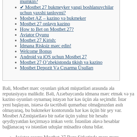
mumkin?
✔ Mostbet 27 bukmeyker yangi boshlanuvchilar
uchun yaxshi tanlovmi?
Mosbet AZ – kazino və bukmeker
Mostbet 27 onlayn kazino
How to Bet on Mostbet 27?
Aviator Oyunu
Mostbet 27 Kirish:
İdmana Risksiz mərc edin!
Welcome Bonus
Android va iOS uchun Mostbet 27
Mostbet 27 O’zbekistonda tikish va kazino
Mostbet Depozit Və Çıxarma Üsulları
Bəli, Mostbet mərc oyunları şirkəti müştəriləri arasında əla
reputasiyaya malikdir. Bəli, Azərbaycanda idmana mərc etmək və ya
kazino oyunları oynamaq istəyən hər kəs üçün əla seçimdir. İstər
yeni başlayan, istərsə də təcrübəli qumarbaz olmağınızdan asılı
olmayaraq, bu bukmeker kontorunda hər kəs üçün bir şey var.
Mostbet AZmüştərilərə bir nəfər üçün yalnız bir hesabı
qeydiyyatdan keçirməyə imkan verir. İstənilən əlavə hesablar
bağlanacaq və istənilən uduşlar müsadirə oluna bilər.