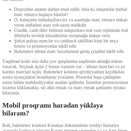
Depozitlər adətən dərhal emal edilir, belə ki, müştərilər dərhal
mərc etməyə başlaya bilərlər!
O, həmçinin istifadəçilərə tez və asanlıqla mərc etməyə imkan
verən istifadəsi asan veb-sayta malikdir.
Üstəlik, canlı diler bölməsi müştərilərə real vaxt rejimində real
dilerlərlə sevimli klassiklərini oynamağa imkan verir.
Şirkət pulsuz mərclər və cashback təklifləri kimi bir neçə
bonus və promosyonlar təklif edir.
Bukmeker idman mərc bazarlarının geniş çeşidini təklif edir.
Təqdimat kodu sizə daha çox qarşılanma təqdimatı almağa imkan
verəcək. Seçmək üçün 2 bonus variantı var – idman mərcləri və ya
kazino mərcləri üçün. Bukmeker kontoru qeydiyyatdan keçdikdən
sonra oyunçuların hesablarını yoxlamır. Prosedur başa çatdıqdan
sonra bütün məhdudiyyətlər aradan qaldırılır. İstənilən promosyonun
üzərinə klikləməklə, siz əldə etmək və mərc etmək şərtlərini öyrənə
bilərsiniz.
Mobil proqramı haradan yükləyə
bilərəm?
Bəli, bukmeker kontoru Kurakao hökumətinin verdiyi lisenziya
əsasında fəaliyyət göstərir Rəsmi internet saytından və ya App Store