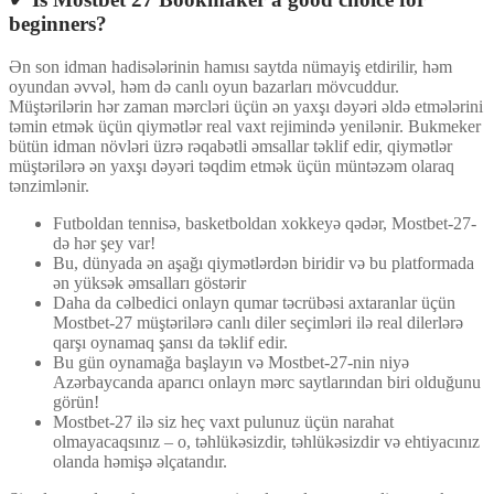
beginners?
Ən son idman hadisələrinin hamısı saytda nümayiş etdirilir, həm
oyundan əvvəl, həm də canlı oyun bazarları mövcuddur.
Müştərilərin hər zaman mərcləri üçün ən yaxşı dəyəri əldə etmələrini
təmin etmək üçün qiymətlər real vaxt rejimində yenilənir. Bukmeker
bütün idman növləri üzrə rəqabətli əmsallar təklif edir, qiymətlər
müştərilərə ən yaxşı dəyəri təqdim etmək üçün müntəzəm olaraq
tənzimlənir.
Futboldan tennisə, basketboldan xokkeyə qədər, Mostbet-27-
də hər şey var!
Bu, dünyada ən aşağı qiymətlərdən biridir və bu platformada
ən yüksək əmsalları göstərir
Daha da cəlbedici onlayn qumar təcrübəsi axtaranlar üçün
Mostbet-27 müştərilərə canlı diler seçimləri ilə real dilerlərə
qarşı oynamaq şansı da təklif edir.
Bu gün oynamağa başlayın və Mostbet-27-nin niyə
Azərbaycanda aparıcı onlayn mərc saytlarından biri olduğunu
görün!
Mostbet-27 ilə siz heç vaxt pulunuz üçün narahat
olmayacaqsınız – o, təhlükəsizdir, təhlükəsizdir və ehtiyacınız
olanda həmişə əlçatandır.