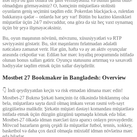
Bəs niyə bu gün onlara bir şans verməyəsiniz və bunun şanslı olub-
olmadığını görməyəsiniz? O, həmçinin müştərilərə stolüstü
oyunların geniş seçimini təqdim edir. Pokerdən blackjack-ə, ruletdən
bakkaraya qədər – onlarda hər şey var! Bütün bu kazino klassikləri
müştərilər üçün 24/7 mövcuddur, ona görə də siz heç vaxt oynamaq
üçün bir şeyə ilişməyəcəksiniz.
Bu, oyun maşınının növünü, mövzunu, xüsusiyyətləri və RTP
səviyyəsini göstərir. Bu, slot maşınlarını fırlatmadan ədalətli
nəticələrə zəmanət verir. Hər gün, həftə və ay ən aktiv oyunçular
arasında cekpotlar var. Edilən hər mərc loyallıq proqramında istifadə
olunan bonus xalları gətirir. Oyunçu statusunu artırmaq və səxavətli
hədiyyələr təqdim etmək üçün xallar dəyişdirilir.
Mostbet 27 Bookmaker in Bangladesh: Overview
👇 İndi qeydiyyatdan keçin və risk etmədən idmana mərc edin!
Mostbet-27 Bukmə Şirkəti həmçinin öz ölkəsində bloklanmış olsa
belə, müştərilərə sayta daxil olmaq imkanı verən rəsmi veb-sayt
güzgülərinə malikdir. Şirkətin müştəri dəstəyi komandası müştərilərə
istifadə etmək üçün düzgün güzgünü tapmaqda kömək edə bilər.
Mostbet-27 ölkədə idman mərcləri üzrə aparıcı onlayn provayderdir.
Mövcud bazarların geniş çeşidi ilə müştərilər futbol, tennis, xokkey,
basketbol və daha çox daxil olmaqla müxtəlif idman növlərinə mərc
edə bilərlər.