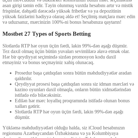
asan girişi təmin edir. Təyin olunmuş vaxtda hesabını artır və mistik
frispinlər, dəhşətli dərəcədə yüksək fribetlər və ya depozitinin
yüksək faizlərini hədiyyə olaraq əldə et! Seçilmiş matçlara mərc edin
və uduzsanız, mərcinizin 100%-ni bonus hesabınıza qaytarın!
Mostbet 27 Types of Sports Betting
Slotlarda RTP hər oyun üçün fərdi, lakin 99%-dən aşağı düşmür.
Tez daxil olmaq üçün bütün yuvaları sevimlilərə əlavə etmək olar.
Hər bir qeydiyyat seçimində sizdən promosyon kodu daxil
etməyiniz və bonus seçməyiniz xahiş olunacaq.
Prosedur başa çatdıqdan sonra bütün məhdudiyyətlər aradan
qaldırılır.
Qeydiyyat prosesi başa çatdıqdan sonra siz idman mərcləri və
kazino oyunları daxil olmaqla, onların bütün xidmətlərindən
istifadə edə biləcəksiniz.
Edilən hər mərc loyallıq proqramında istifadə olunan bonus
xalları gətirir.
Slotlarda RTP hər oyun üçün fərdi, lakin 99%-dən aşağı
düşmür.
Yükləmə məhdudiyyətləri olduğu halda, siz iCloud hesabınızın
regionunu Azərbaycandan Özbəkistana və ya Kolumbiyaya