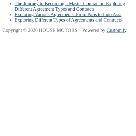
The Journey to Becoming a Master Contractor: Exploring
Different Agreement Types and Contracts
Exploring Various Agreements: From Paris to Indo Asia
Exploring Different Types of Agreements and Contracts
Copyright © 2026 HOUSE MOTORS – Powered by
Customify
.