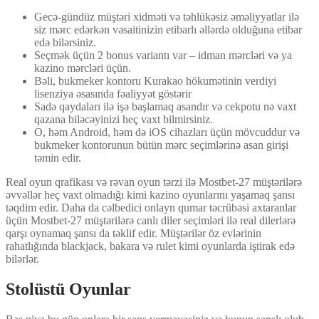
Gecə-gündüz müştəri xidməti və təhlükəsiz əməliyyatlar ilə
siz mərc edərkən vəsaitinizin etibarlı əllərdə olduğuna etibar
edə bilərsiniz.
Seçmək üçün 2 bonus variantı var – idman mərcləri və ya
kazino mərcləri üçün.
Bəli, bukmeker kontoru Kurakao hökumətinin verdiyi
lisenziya əsasında fəaliyyət göstərir
Sadə qaydaları ilə işə başlamaq asandır və cekpotu nə vaxt
qazana biləcəyinizi heç vaxt bilmirsiniz.
O, həm Android, həm də iOS cihazları üçün mövcuddur və
bukmeker kontorunun bütün mərc seçimlərinə asan girişi
təmin edir.
Real oyun qrafikası və rəvan oyun tərzi ilə Mostbet-27 müştərilərə
əvvəllər heç vaxt olmadığı kimi kazino oyunlarını yaşamaq şansı
təqdim edir. Daha da cəlbedici onlayn qumar təcrübəsi axtaranlar
üçün Mostbet-27 müştərilərə canlı diler seçimləri ilə real dilerlərə
qarşı oynamaq şansı da təklif edir. Müştərilər öz evlərinin
rahatlığında blackjack, bakara və rulet kimi oyunlarda iştirak edə
bilərlər.
Stolüstü Oyunlar