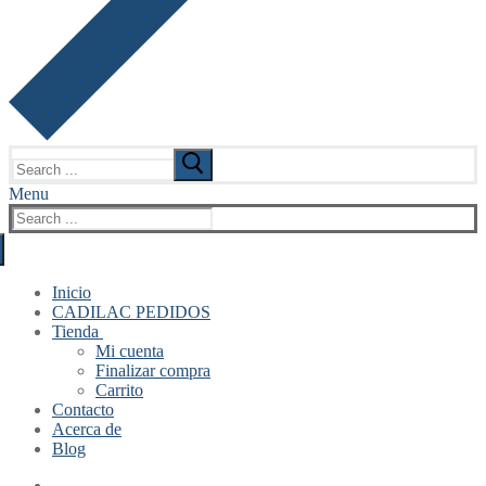
Search
for:
Menu
Search
for:
Inicio
CADILAC PEDIDOS
Tienda
Mi cuenta
Finalizar compra
Carrito
Contacto
Acerca de
Blog