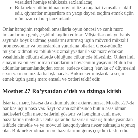
vəsaitləri həmişə təhlükəsiz saxlanılacaq.
Bukmeker bütün idman növləri üzrə rəqabətli əmsallar təklif
edir, qiymətlər müştərilərə ən yaxşı dəyəri təqdim etmək üçün
müntəzəm olaraq tənzimlənir.
Onlar həmçinin rəqabətli əmsallarla oyun öncəsi və canlı mərc
imkanlarının geniş çeşidini təqdim edirlər. Müştərilər onlayn bahis
saytında böyük udmaq şanslarını artırmaq üçün mövcud müxtəlif
promosyonlar və bonuslardan yararlana bilərlər. Gecə-gündüz
müştəri xidməti və təhlükəsiz əməliyyatlar ilə siz mərc edərkən
vəsaitinizin etibarlı əllərdə olduğuna etibar edə bilərsiniz. Onları indi
sınayın və onlayn idman mərclərinin həyəcanını yaşayın! Bütün bu
addımlar tamamlandıqdan sonra, sadəcə olaraq ‘stavka et’ düyməsini
sıxın və mərciniz dərhal işlənəcək. Bukmeker müştərilərə seçim
etmək üçün geniş mərc əmsalı və xətləri təklif edir.
Mostbet 27 Ro’yxatdan o’tish va tizimga kirish
İstər tək mərc, istərsə də akkumulyator axtarırsınızsa, Mostbet-27-də
hər kəs üçün nəsə var. Sayt öz ana səhifəsində bütün əsas idman
hadisələri üçün mərc xətlərini göstərir və həmçinin canlı mərc
bazarlarına malikdir. Daha qaranlıq bazarları axtarış funksiyasından
istifadə etməklə və ya mövcud kateqoriyalara nəzər salmaqla tapmaq
olar. Bukmeker idman mərc bazarlarının geniş çeşidini təklif edir.