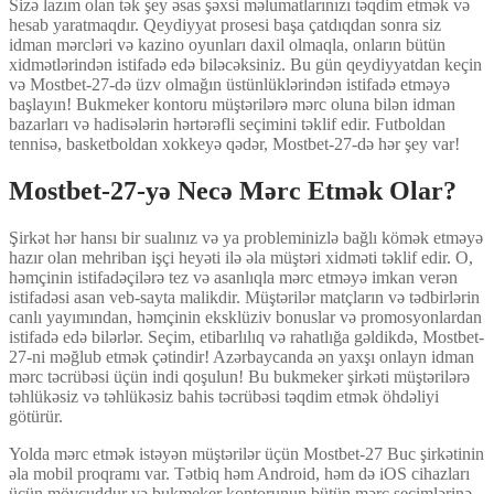
Sizə lazım olan tək şey əsas şəxsi məlumatlarınızı təqdim etmək və
hesab yaratmaqdır. Qeydiyyat prosesi başa çatdıqdan sonra siz
idman mərcləri və kazino oyunları daxil olmaqla, onların bütün
xidmətlərindən istifadə edə biləcəksiniz. Bu gün qeydiyyatdan keçin
və Mostbet-27-də üzv olmağın üstünlüklərindən istifadə etməyə
başlayın! Bukmeker kontoru müştərilərə mərc oluna bilən idman
bazarları və hadisələrin hərtərəfli seçimini təklif edir. Futboldan
tennisə, basketboldan xokkeyə qədər, Mostbet-27-də hər şey var!
Mostbet-27-yə Necə Mərc Etmək Olar?
Şirkət hər hansı bir sualınız və ya probleminizlə bağlı kömək etməyə
hazır olan mehriban işçi heyəti ilə əla müştəri xidməti təklif edir. O,
həmçinin istifadəçilərə tez və asanlıqla mərc etməyə imkan verən
istifadəsi asan veb-sayta malikdir. Müştərilər matçların və tədbirlərin
canlı yayımından, həmçinin eksklüziv bonuslar və promosyonlardan
istifadə edə bilərlər. Seçim, etibarlılıq və rahatlığa gəldikdə, Mostbet-
27-ni məğlub etmək çətindir! Azərbaycanda ən yaxşı onlayn idman
mərc təcrübəsi üçün indi qoşulun! Bu bukmeker şirkəti müştərilərə
təhlükəsiz və təhlükəsiz bahis təcrübəsi təqdim etmək öhdəliyi
götürür.
Yolda mərc etmək istəyən müştərilər üçün Mostbet-27 Buc şirkətinin
əla mobil proqramı var. Tətbiq həm Android, həm də iOS cihazları
üçün mövcuddur və bukmeker kontorunun bütün mərc seçimlərinə