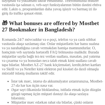
dəyişməli və yükləməni təkrar etməlisiniz. Telefonunuzda brauzer
vasitəsilə işə salınan o, veb-sayt funksiyalarının bütün dəstini ehtiva
edir. Lakin o, proqramlardan daha yavaş işləyir və barmaq izi ilə
giriş ilə trafikə qənaət etmir.
🎁 What bonuses are offered by Mostbet
27 Bookmaker in Bangladesh?
Komanda 24/7 mövcuddur və e-poçt, telefon və ya canlı söhbət
vasitəsilə əlaqə saxlamaq olar. Onlar müştərilərin hər hansı sualına
və ya narahatlığına cavab verməkdən həmişə məmnundurlar. O,
həmçinin veb saytında hərtərəfli FAQ bölməsinə malikdir. Burada
müştərilər saytla bağlı tez-tez verilən suallara, məsələn, pul yatırma
və çıxarma və ya bonusları necə tələb etmək kimi suallara cavab
tapa bilərlər. Mostbet AZ-27 bank köçürmələri, kredit,debet kartları
və Skrill və ya Neteller kimi elektron pul kisələri də daxil olmaqla
müxtəlif ödəniş üsullarını təklif edir.
İstər tək mərc, istərsə də akkumulyator axtarırsınızsa, Mostbet-
27-də hər kəs üçün nəsə var.
Əgər sayt ölkənizdə bloklanıbsa, istifadə etmək üçün düzgün
güzgü tapmaq üçün müştəri dəstəyi ilə əlaqə saxlaya
bilərsiniz.
Müştərilər mərc edərkən rahat ola bilərlər, çünki onların