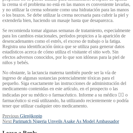
la crema si el problema no está en las manos es conveniente lavarlas,
y no utilizar la crema sobrante como una hidratación para las manos
o los brazos. Se debe utilizar la crema necesaria para cubrir la piel y
extenderla bien, haciendo un masaje hasta que desaparezca.
Se recomienda tomar algunas semanas de tratamiento, especialmente
para los cambios estacionales, períodos propicios a la aparición de
desencadenantes como el estrés, el exceso de trabajo o la fatiga.
Registra una identificación única que se utiliza para generar datos
estadísticos acerca de cómo utiliza el visitante el sitio web. Sin
efectos adversos conocidos, por lo que son idóneas para la piel de
niños y bebés.
No obstante, la lactancia materna también puede ser la vía de
ingreso de algunas sustancias potencialmente tóxicas para el
pequeño. Siga exactamente las instrucciones de administración del
medicamento contenidas en este artículo, en el prospecto o las
indicadas por su médico o farmacéutico. Informe a su médico 👩‍⚕️ o
farmacéutico si está utilizando, ha utilizando recientemente o podría
tener que utilizar cualquier otro medicamento.
Post
Previous
Previous
Glenjikopip
Next
post:
Next
Parimatch Nigeria Unveils Asake As Model Ambassador
navigation
post:
Leave a Reply