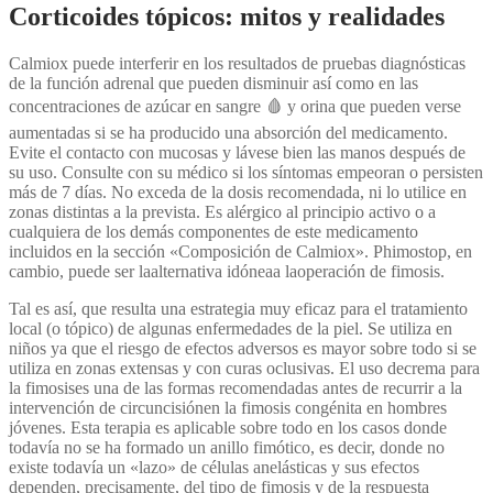
Corticoides tópicos: mitos y realidades
Calmiox puede interferir en los resultados de pruebas diagnósticas
de la función adrenal que pueden disminuir así como en las
concentraciones de azúcar en sangre 🩸​ y orina que pueden verse
aumentadas si se ha producido una absorción del medicamento.
Evite el contacto con mucosas y lávese bien las manos después de
su uso. Consulte con su médico si los síntomas empeoran o persisten
más de 7 días. No exceda de la dosis recomendada, ni lo utilice en
zonas distintas a la prevista. Es alérgico al principio activo o a
cualquiera de los demás componentes de este medicamento
incluidos en la sección «Composición de Calmiox». Phimostop, en
cambio, puede ser laalternativa idóneaa laoperación de fimosis.
Tal es así, que resulta una estrategia muy eficaz para el tratamiento
local (o tópico) de algunas enfermedades de la piel. Se utiliza en
niños ya que el riesgo de efectos adversos es mayor sobre todo si se
utiliza en zonas extensas y con curas oclusivas. El uso decrema para
la fimosises una de las formas recomendadas antes de recurrir a la
intervención de circuncisiónen la fimosis congénita en hombres
jóvenes. Esta terapia es aplicable sobre todo en los casos donde
todavía no se ha formado un anillo fimótico, es decir, donde no
existe todavía un «lazo» de células anelásticas y sus efectos
dependen, precisamente, del tipo de fimosis y de la respuesta