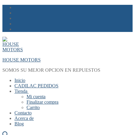
Skip
Menu
Close
to
content
HOUSE MOTORS
SOMOS SU MEJOR OPCION EN REPUESTOS
Inicio
CADILAC PEDIDOS
Tienda
Mi cuenta
Finalizar compra
Carrito
Contacto
Acerca de
Blog