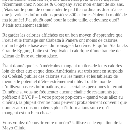
récemment chez Noodles & Company avec mon enfant de six ans,
j’étais sur le point de commander le pad thai ordinaire. Jusqu’à ce
que je voie les informations postées: 800 calories étaient la moitié de
ma journée! J’ai plutôt opté pour la petite taille, et devinez quoi?
J’étais totalement satisfait.
Regarder les calories affichées est un bon moyen d’apprendre que
l’oeuf et le fromage sur Ciabatta à Panera ont moins de calories
qu’un bagel de base avec du fromage à la crème. Et qu’un Starbucks
Grande Eggnog Latte est l’équivalent calorique d’une tranche de
gâteau de livre au citron glacé.
Étant donné que les Américains mangent un tiers de leurs calories
loin de chez eux et que deux Américains sur trois sont en surpoids
ou Obésité, publier des calories sur les menus et les tableaux de
menu a le potentiel d’être extrêmement utile. Tout le monde
n’utilisera pas ces informations, mais certaines personnes le feront.
Et même si vous ne fréquentez aucune chaîne de restaurants (et
préférez à BYOP – à votre propre pop-corn – quand vous allez au
cinéma), la plupart d’entre nous peuvent probablement convenir que
donner aux consommateurs plus d’informations sur ce qu’ils
mangent est un bien chose.
Vous voulez découvrir votre numéro? Utilisez cette équation de la
Mayo Clinic.