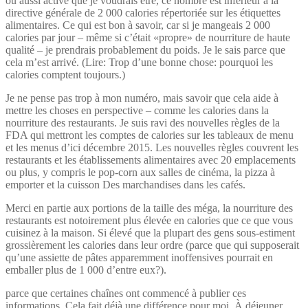
ou aussi active que je voudrais être, ce nombre est inférieur à la
directive générale de 2 000 calories répertoriée sur les étiquettes
alimentaires. Ce qui est bon à savoir, car si je mangeais 2 000
calories par jour – même si c’était «propre» de nourriture de haute
qualité – je prendrais probablement du poids. Je le sais parce que
cela m’est arrivé. (Lire: Trop d’une bonne chose: pourquoi les
calories comptent toujours.)
Je ne pense pas trop à mon numéro, mais savoir que cela aide à
mettre les choses en perspective – comme les calories dans la
nourriture des restaurants. Je suis ravi des nouvelles règles de la
FDA qui mettront les comptes de calories sur les tableaux de menu
et les menus d’ici décembre 2015. Les nouvelles règles couvrent les
restaurants et les établissements alimentaires avec 20 emplacements
ou plus, y compris le pop-corn aux salles de cinéma, la pizza à
emporter et la cuisson Des marchandises dans les cafés.
Merci en partie aux portions de la taille des méga, la nourriture des
restaurants est notoirement plus élevée en calories que ce que vous
cuisinez à la maison. Si élevé que la plupart des gens sous-estiment
grossièrement les calories dans leur ordre (parce que qui supposerait
qu’une assiette de pâtes apparemment inoffensives pourrait en
emballer plus de 1 000 d’entre eux?).
parce que certaines chaînes ont commencé à publier ces
informations, Cela fait déjà une différence pour moi. À déjeuner