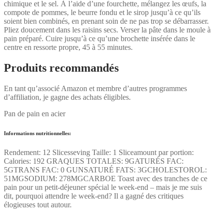
chimique et le sel. À l’aide d’une fourchette, mélangez les œufs, la
compote de pommes, le beurre fondu et le sirop jusqu’à ce qu’ils
soient bien combinés, en prenant soin de ne pas trop se débarrasser.
Pliez doucement dans les raisins secs. Verser la pâte dans le moule à
pain préparé. Cuire jusqu’à ce qu’une brochette insérée dans le
centre en ressorte propre, 45 à 55 minutes.
Produits recommandés
En tant qu’associé Amazon et membre d’autres programmes
d’affiliation, je gagne des achats éligibles.
Pan de pain en acier
Informations nutritionnelles:
Rendement: 12 Slicesseving Taille: 1 Sliceamount par portion:
Calories: 192 GRAQUES TOTALES: 9GATURÉS FAC:
5GTRANS FAC: 0 GUNSATURÉ FATS: 3GCHOLESTOROL:
51MGSODIUM: 278MGCARBOE Toast avec des tranches de ce
pain pour un petit-déjeuner spécial le week-end – mais je me suis
dit, pourquoi attendre le week-end? Il a gagné des critiques
élogieuses tout autour.