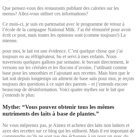
Que pensez-vous des restaurants publiant des calories sur les
menus? Allez-vous utiliser ces informations?
Ce mois-ci, je suis en partenariat avec le programme de retour à
l’école de la campagne National Milk. J’ai été rémunéré pour avoir
écrit ce post, mais toutes les opinions sont (comme toujours!) La
mienne.
pour moi, le lait est une évidence. C’est quelque chose que j’ai
toujours eu au réfrigérateur, bu et servi à mes enfants. Nous
traversons quelques gallons par semaine, le buvant directement, le
versons sur les céréales et les flocons d’avoine, l’utilisant comme
base pour les smoothies et l’ajoutant aux recettes. Mais bien que le
lait soit depuis longtemps un aliment de base sain pour moi, je reçois
toujours des questions à ce sujet des parents – et j’entends encore
beaucoup de désinformation. Voici quatre mythes sur le lait que
j’entends le plus:
Mythe: “Vous pouvez obtenir tous les mêmes
nutriments des laits à base de plantes.”
Ne vous méprenez pas, je Aimez et achetez des laits non laitiers et
ayez des recettes sur ce blog qui les utilisent. Mais il est important de
comprendre qu’ils ne sont pas des échanges à un pour un avec du