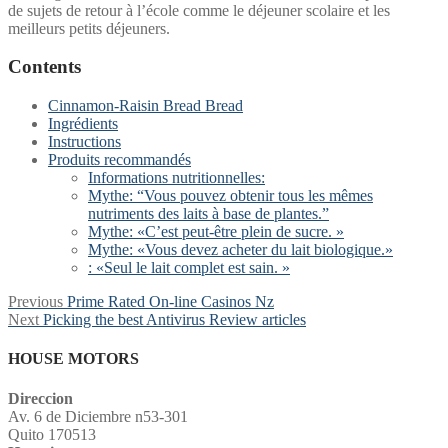
de sujets de retour à l’école comme le déjeuner scolaire et les
meilleurs petits déjeuners.
Contents
Cinnamon-Raisin Bread Bread
Ingrédients
Instructions
Produits recommandés
Informations nutritionnelles:
Mythe: “Vous pouvez obtenir tous les mêmes
nutriments des laits à base de plantes.”
Mythe: «C’est peut-être plein de sucre. »
Mythe: «Vous devez acheter du lait biologique.»
: «Seul le lait complet est sain. »
Post
Previous
Previous
Prime Rated On-line Casinos Nz
Next
post:
Next
Picking the best Antivirus Review articles
navigation
post:
HOUSE MOTORS
Direccion
Av. 6 de Diciembre n53-301
Quito 170513