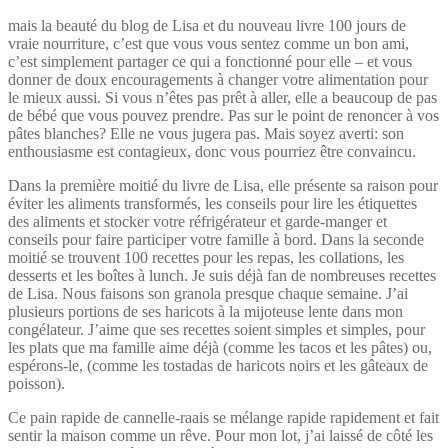
mais la beauté du blog de Lisa et du nouveau livre 100 jours de
vraie nourriture, c’est que vous vous sentez comme un bon ami,
c’est simplement partager ce qui a fonctionné pour elle – et vous
donner de doux encouragements à changer votre alimentation pour
le mieux aussi. Si vous n’êtes pas prêt à aller, elle a beaucoup de pas
de bébé que vous pouvez prendre. Pas sur le point de renoncer à vos
pâtes blanches? Elle ne vous jugera pas. Mais soyez averti: son
enthousiasme est contagieux, donc vous pourriez être convaincu.
Dans la première moitié du livre de Lisa, elle présente sa raison pour
éviter les aliments transformés, les conseils pour lire les étiquettes
des aliments et stocker votre réfrigérateur et garde-manger et
conseils pour faire participer votre famille à bord. Dans la seconde
moitié se trouvent 100 recettes pour les repas, les collations, les
desserts et les boîtes à lunch. Je suis déjà fan de nombreuses recettes
de Lisa. Nous faisons son granola presque chaque semaine. J’ai
plusieurs portions de ses haricots à la mijoteuse lente dans mon
congélateur. J’aime que ses recettes soient simples et simples, pour
les plats que ma famille aime déjà (comme les tacos et les pâtes) ou,
espérons-le, (comme les tostadas de haricots noirs et les gâteaux de
poisson).
Ce pain rapide de cannelle-raais se mélange rapide rapidement et fait
sentir la maison comme un rêve. Pour mon lot, j’ai laissé de côté les