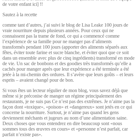
de votre enfant ici] !!
Sautez à la recette
comme tant d’autres, j’ai suivi le blog de Lisa Leake 100 jours de
vraie nourriture depuis plusieurs années. Pour ceux qui ne
connaissent pas la trame de fond, ce qui a commencé comme
l’expérience de sa famille pour ne manger pas d’aliments
transformés pendant 100 jours (apporter des aliments séparés aux
fêtes, éviter toute farine et sucre blanche, et éviter quoi que ce soit
dans un ensemble avec plus de cinq ingrédients) transformé en mode
de vie. Un sac de bonbons et des goodies très transformés qu’elle a
cachés pour manger après que leur expérience a été terminée a été
jetée à la mi-chemin des ordures. Il s’avère que leurs goûts – et leurs
esprits – avaient changé pour de bon.
Si vous êtes un lecteur régulier de mon blog, vous savez déjà que
même si je préconise de manger un régime principalement des
restaurants, je ne suis pas Ce n’est pas des extrêmes. Je n’aime pas la
façon dont «toxique», «poison» et «dangereux» sont jetés en ce qui
concerne la nourriture. Surtout, je n’aime pas quand les gens
deviennent méchants et jugeurs au nom d’une alimentation saine.
Deux choses que vous entendrez en dire beaucoup sont «nous
sommes tous des œuvres en cours» et «personne n’est parfait, car
parfait n’existe pas».