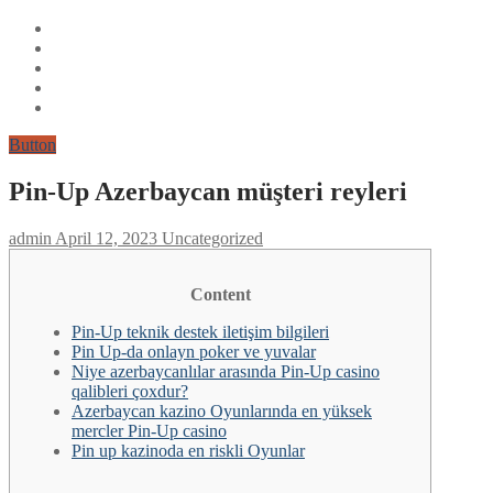
Button
Pin-Up Azerbaycan müşteri reyleri
admin
April 12, 2023
Uncategorized
Content
Pin-Up teknik destek iletişim bilgileri
Pin Up-da onlayn poker ve yuvalar
Niye azerbaycanlılar arasında Pin-Up casino
qalibleri çoxdur?
Azerbaycan kazino Oyunlarında en yüksek
mercler Pin-Up casino
Pin up kazinoda en riskli Oyunlar