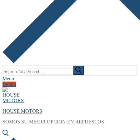
Search for:
Menu
Button
HOUSE MOTORS
SOMOS SU MEJOR OPCION EN REPUESTOS