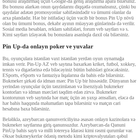
bonusu araşdırmaq üçün Google-da geniş araşdırma apara bilərsiniz.
Bu bonusu alarkən onun qaydalarını diqqətlə oxumalısınız, çünki bu
qaydalar adətən promosyonlar səhifəsindədir və ümumi olanlar da
arxa plandadır. Hər bir istifadəçi üçün vacib bir bonus Pin Up növü
olan bu ümumi bonus, dekabr ayının müəyyən günlərində də verilir.
Sosial media hesabları, reklam səhifələri, forum veb saytları və s.
Kimi saytları izləyərək bu bonuslara asanlıqla daxil ola bilərsiniz.
Pin Up-da onlayn poker ve yuvalar
Bu, oyunçulara istənilən vaxt istənilən yerdən oyun oynamağa
imkan verir. Pin-Up AZ veb saytına baxarkən kriket, futbol, xokkey,
tennis və digərlərinə edə biləcəyiniz bütün bahisləri görəcəksiniz.
ESports, eSports və fantaziya liqalarına da bahis edə bilərsiniz.
Bukmeker şirkəti də idman mərc Pin Up bir hissəsidir. Dünyanın hər
yerindən oyunçular üçün tənzimlənən və lisenziyalı bukmeker
kontorları və idman mərcləri təqdim edən zirvə. Bukmeker
kontorunun veb saytında hər matç üçün ən yaxşı əmsalları, eləcə də
hər bahis haqqında məlumatları tapa bilərsiniz və matçın cari
hesabına baxa bilərsiniz.
Beləliklə, azeybarcan qanunvericiliyinə əsasən onlayn kazinolara və
bukmeker saytlarına giriş qanunsuzdur. Azeybarcan-da Qanuni
PinUp bahis saytı və milli lotereya İdarəsi kimi rəsmi qurumlar var.
Əksər bukmeykerlər ödəniş metodu kimi kriptovalyutaları qəbul