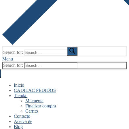
Search for:
Menu
Search for:
Inicio
CADILAC PEDIDOS
Tienda
Mi cuenta
Finalizar compra
Carrito
Contacto
Acerca de
Blog