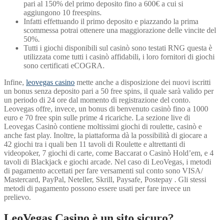
pari al 150% del primo deposito fino a 600€ a cui si
aggiungono 10 freespins.
Infatti effettuando il primo deposito e piazzando la prima
scommessa potrai ottenere una maggiorazione delle vincite del
50%.
Tutti i giochi disponibili sul casinò sono testati RNG questa è
utilizzata come tutti i casinò affidabili, i loro fornitori di giochi
sono certificati eCOGRA.
Infine,
leovegas casino
mette anche a disposizione dei nuovi iscritti
un bonus senza deposito pari a 50 free spins, il quale sarà valido per
un periodo di 24 ore dal momento di registrazione del conto.
Leovegas offre, invece, un bonus di benvenuto casinò fino a 1000
euro e 70 free spin sulle prime 4 ricariche. La sezione live di
Leovegas Casinò contiene moltissimi giochi di roulette, casinò e
anche fast play. Inoltre, la piattaforma dà la possibilità di giocare a
42 giochi tra i quali ben 11 tavoli di Roulette e altrettanti di
videopoker, 7 giochi di carte, come Baccarat o Casinò Hold’em, e 4
tavoli di Blackjack e giochi arcade. Nel caso di LeoVegas, i metodi
di pagamento accettati per fare versamenti sul conto sono VISA/
Mastercard, PayPal, Neteller, Skrill, Paysafe, Postepay . Gli stessi
metodi di pagamento possono essere usati per fare invece un
prelievo.
LeoVegas Casino è un sito sicuro?