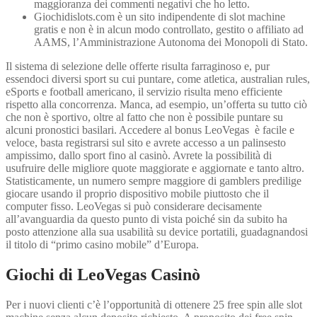
maggioranza dei commenti negativi che ho letto.
Giochidislots.com è un sito indipendente di slot machine
gratis e non è in alcun modo controllato, gestito o affiliato ad
AAMS, l’Amministrazione Autonoma dei Monopoli di Stato.
Il sistema di selezione delle offerte risulta farraginoso e, pur
essendoci diversi sport su cui puntare, come atletica, australian rules,
eSports e football americano, il servizio risulta meno efficiente
rispetto alla concorrenza. Manca, ad esempio, un’offerta su tutto ciò
che non è sportivo, oltre al fatto che non è possibile puntare su
alcuni pronostici basilari. Accedere al bonus LeoVegas è facile e
veloce, basta registrarsi sul sito e avrete accesso a un palinsesto
ampissimo, dallo sport fino al casinò. Avrete la possibilità di
usufruire delle migliore quote maggiorate e aggiornate e tanto altro.
Statisticamente, un numero sempre maggiore di gamblers predilige
giocare usando il proprio dispositivo mobile piuttosto che il
computer fisso. LeoVegas si può considerare decisamente
all’avanguardia da questo punto di vista poiché sin da subito ha
posto attenzione alla sua usabilità su device portatili, guadagnandosi
il titolo di “primo casino mobile” d’Europa.
Giochi di LeoVegas Casinò
Per i nuovi clienti c’è l’opportunità di ottenere 25 free spin alle slot