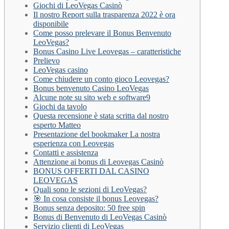
Giochi di LeoVegas Casinò
Il nostro Report sulla trasparenza 2022 è ora
disponibile
Come posso prelevare il Bonus Benvenuto
LeoVegas?
Bonus Casino Live Leovegas – caratteristiche
Prelievo
LeoVegas casino
Come chiudere un conto gioco Leovegas?
Bonus benvenuto Casino LeoVegas
Alcune note su sito web e software9
Giochi da tavolo
Questa recensione è stata scritta dal nostro
esperto Matteo
Presentazione del bookmaker La nostra
esperienza con Leovegas
Contatti e assistenza
Attenzione ai bonus di Leovegas Casinò
BONUS OFFERTI DAL CASINO
LEOVEGAS
Quali sono le sezioni di LeoVegas?
🎯 In cosa consiste il bonus Leovegas?
Bonus senza deposito: 50 free spin
Bonus di Benvenuto di LeoVegas Casinò
Servizio clienti di LeoVegas