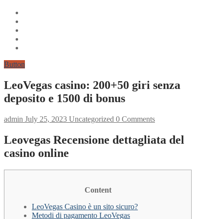
Button
LeoVegas casino: 200+50 giri senza
deposito e 1500 di bonus
admin
July 25, 2023
Uncategorized
0 Comments
Leovegas Recensione dettagliata del
casino online
Content
LeoVegas Casino è un sito sicuro?
Metodi di pagamento LeoVegas