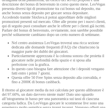
descrizione dei bonus di benvenuto in corso questo mese. LeoVegas
presenta diversi tipi di promozione tra cui bonus sul deposito, ma
anche bonus senza deposito per giocare senza depositare.
Accedendo tramite SlotJava.it potrai approfittare delle migliori
promozioni presenti sul mercato. Oltre alle promo per i nuovi clienti,
qui di seguito puoi consultare anche le offerte per i clienti già iscritti.
Parlare del bonus di benvenuto, ovviamente, non sarebbe possibile
perché solitamente cambiano dopo un certo numero di settimane.
Nel centro assistenza LeoVegas troverai una ricca sezione
dedicata alle domande frequenti (FAQ) che chiariscono la
maggior parte dei dubbi dei giocatori.
Particolarmente apprezzata è la colonna sonora che proietta il
giocatore nelle profondità della spazio e si sposa alla
perfezione con la grafica.
In questo caso bisogna fare attenzione che i depositi vengano
fatti entro i primi 7 giorni.
Questa offre 50 Free Spins senza deposito alla convalida, e
fino a 2000€ di bonus cashback.
Il ritorno al giocatore media da noi calcolata per questo allibratore è
del 97.60%, un dato davvero niente male! Dato uno sguardo
all’istogramma in basso per una panoramica sui tassi di ciascuna
categoria ludica. Da LeoVegas giocare le scommesse live sono una
esperienza molto semplice senza troppi inceppi. Vengono offerti una