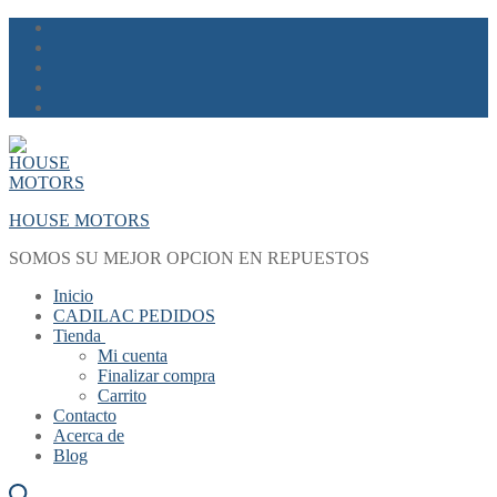
Skip
Menu
Close
to
content
HOUSE MOTORS
SOMOS SU MEJOR OPCION EN REPUESTOS
Inicio
CADILAC PEDIDOS
Tienda
Mi cuenta
Finalizar compra
Carrito
Contacto
Acerca de
Blog