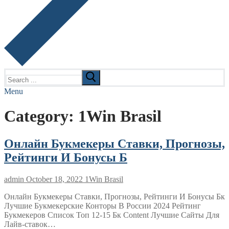
Search
for:
Menu
Category:
1Win Brasil
Онлайн Букмекеры Ставки, Прогнозы,
Рейтинги И Бонусы Б
admin
October 18, 2022
1Win Brasil
Онлайн Букмекеры Ставки, Прогнозы, Рейтинги И Бонусы Бк
Лучшие Букмекерские Конторы В России 2024 Рейтинг
Букмекеров Список Топ 12-15 Бк Content Лучшие Сайты Для
Лайв-ставок…