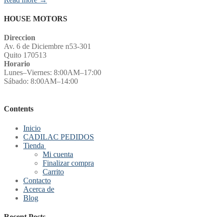
HOUSE MOTORS
Direccion
Av. 6 de Diciembre n53-301
Quito 170513
Horario
Lunes–Viernes: 8:00AM–17:00
Sábado: 8:00AM–14:00
Contents
Inicio
CADILAC PEDIDOS
Tienda
Mi cuenta
Finalizar compra
Carrito
Contacto
Acerca de
Blog
Recent Posts