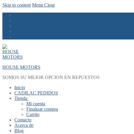
Skip to content
Menu
Close
HOUSE MOTORS
SOMOS SU MEJOR OPCION EN REPUESTOS
Inicio
CADILAC PEDIDOS
Tienda
Mi cuenta
Finalizar compra
Carrito
Contacto
Acerca de
Blog