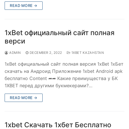
READ MORE →
1xBet официальный сайт полная
верси
ADMIN
DECEMBER 2, 2022
1XBET KAZAHSTAN
1xBet официальный сайт полная версия 1xBet 1хБет
скачать на Андроид Приложение 1xbet Android apk
бесплатно Content ➦➦ Какие преимущества у БК
1XBET перед другими букмекерами?…
READ MORE →
1xbet Скачать 1хбет Бесплатно