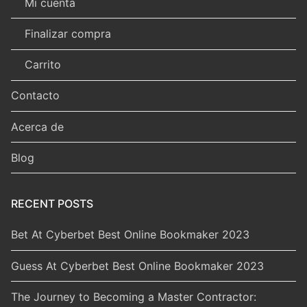
Mi cuenta
Finalizar compra
Carrito
Contacto
Acerca de
Blog
RECENT POSTS
Bet At Cyberbet Best Online Bookmaker 2023
Guess At Cyberbet Best Online Bookmaker 2023
The Journey to Becoming a Master Contractor: