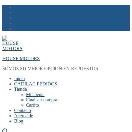
Skip
Menu
Close
to
content
HOUSE MOTORS
SOMOS SU MEJOR OPCION EN REPUESTOS
Inicio
CADILAC PEDIDOS
Tienda
Mi cuenta
Finalizar compra
Carrito
Contacto
Acerca de
Blog