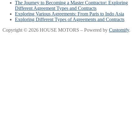
The Journey to Becoming a Master Contractor: Exploring
Different Agreement Types and Contracts
Exploring Various Agreements: From Paris to Indo Asia
Exploring Different Types of Agreements and Contracts
Copyright © 2026 HOUSE MOTORS – Powered by
Customify
.