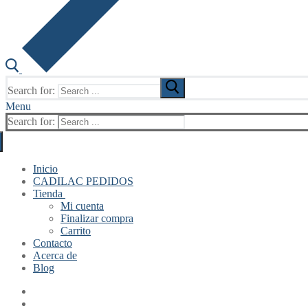
Search for:
Menu
Search for:
Inicio
CADILAC PEDIDOS
Tienda
Mi cuenta
Finalizar compra
Carrito
Contacto
Acerca de
Blog