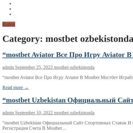
Button
Category:
mostbet ozbekistond
“mostbet Aviator Все Про Игру Aviator 
admin
September 25, 2022
mostbet ozbekistonda
“mostbet Aviator Все Про Игру Aviator В Mostbet Мостбет Игра
Read more →
“mostbet Uzbekistan Официальный Сай
admin
September 10, 2022
mostbet ozbekistonda
“mostbet Uzbekistan Официальный Сайт Спортивных Ставок И 
Регистрация Счета В Mostbet…