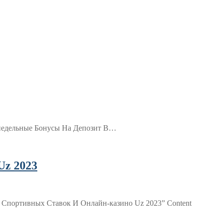
Еженедельные Бонусы На Депозит В…
Uz 2023
 Спортивных Ставок И Онлайн-казино Uz 2023” Content