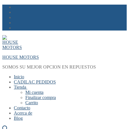
Skip
Menu
Close
to
content
HOUSE MOTORS
SOMOS SU MEJOR OPCION EN REPUESTOS
Inicio
CADILAC PEDIDOS
Tienda
Mi cuenta
Finalizar compra
Carrito
Contacto
Acerca de
Blog