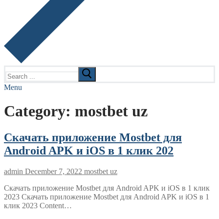
Search
for:
Menu
Category:
mostbet uz
Скачать приложение Mostbet для
Android APK и iOS в 1 клик 202
admin
December 7, 2022
mostbet uz
Скачать приложение Mostbet для Android APK и iOS в 1 клик
2023 Скачать приложение Mostbet для Android APK и iOS в 1
клик 2023 Content…