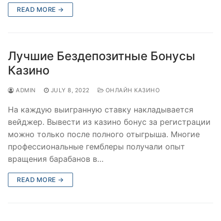
READ MORE →
Лучшие Бездепозитные Бонусы
Казино
ADMIN
JULY 8, 2022
ОНЛАЙН КАЗИНО
На каждую выигранную ставку накладывается
вейджер. Вывести из казино бонус за регистрации
можно только после полного отыгрыша. Многие
профессиональные гемблеры получали опыт
вращения барабанов в…
READ MORE →