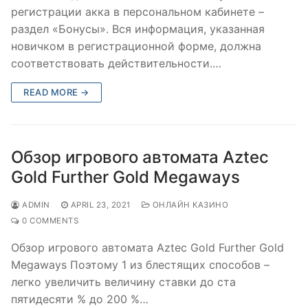
регистрации акка в персональном кабинете –
раздел «Бонусы». Вся информация, указанная
новичком в регистрационной форме, должна
соответствовать действительности.…
READ MORE →
Обзор игрового автомата Aztec
Gold Further Gold Megaways
ADMIN
APRIL 23, 2021
ОНЛАЙН КАЗИНО
0 COMMENTS
Обзор игрового автомата Aztec Gold Further Gold
Megaways Поэтому 1 из блестящих способов –
легко увеличить величину ставки до ста
пятидесяти % до 200 %…