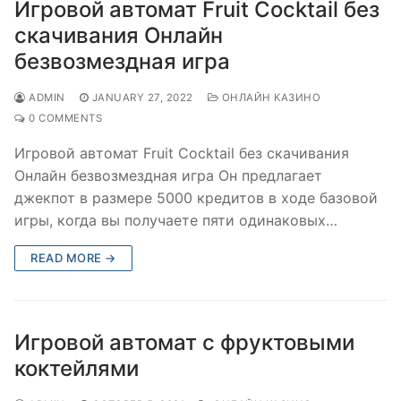
Игровой автомат Fruit Cocktail без
скачивания Онлайн
безвозмездная игра
ADMIN
JANUARY 27, 2022
ОНЛАЙН КАЗИНО
0 COMMENTS
Игровой автомат Fruit Cocktail без скачивания
Онлайн безвозмездная игра Он предлагает
джекпот в размере 5000 кредитов в ходе базовой
игры, когда вы получаете пяти одинаковых…
READ MORE →
Игровой автомат с фруктовыми
коктейлями