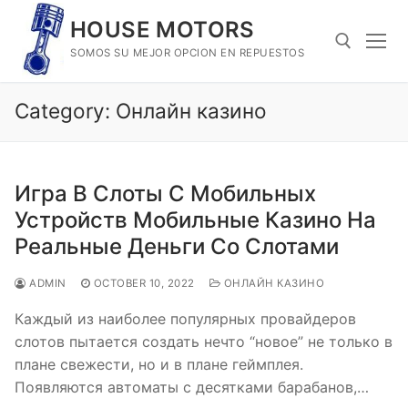
Skip
HOUSE MOTORS
to
SOMOS SU MEJOR OPCION EN REPUESTOS
content
Category:
Онлайн казино
Search for:
Игра В Слоты С Мобильных
Устройств Мобильные Казино На
Реальные Деньги Со Слотами
ADMIN
OCTOBER 10, 2022
ОНЛАЙН КАЗИНО
Каждый из наиболее популярных провайдеров
слотов пытается создать нечто “новое” не только в
плане свежести, но и в плане геймплея.
Появляются автоматы с десятками барабанов,…