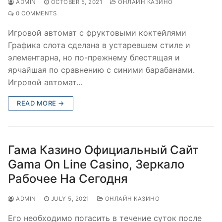
ADMIN
OCTOBER 5, 2021
ОНЛАЙН КАЗИНО
0 COMMENTS
Игровой автомат с фруктовыми коктейлями
Графика слота сделана в устаревшем стиле и
элементарна, но по-прежнему блестящая и
ярчайшая по сравнению с синими барабанами.
Игровой автомат…
READ MORE →
Гама Казино Официальный Сайт
Gama On Line Casino, Зеркало
Рабочее На Сегодня
ADMIN
JULY 5, 2021
ОНЛАЙН КАЗИНО
Его необходимо погасить в течение суток после