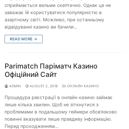
сприймається вельми скептично. Однак це не
заважає їй користуватися популярністю в
азартному світі. Можливо, при останньому
відвідуванні казино ви бачили…
READ MORE →
Parimatch Паріматч Казино
Офіційний Сайт
ADMIN
AUGUST 2, 2018
ОНЛАЙН КАЗИНО
Процедура реєстрації в онлайн казино займає
лише кілька хвилин. Щоб не зіткнутися з
проблемами в подальшому геймери обов’язково
повинні вказувати лише правдиву інформацію.
Перед проходженням…