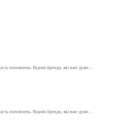
кість поповнень. Відомі бренди, які вже дуже…
кість поповнень. Відомі бренди, які вже дуже…