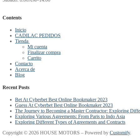
Contents
Inicio
CADILAC PEDIDOS
Tienda
Mi cuenta
Finalizar compra
Carrito
Contacto
Acerca de
Blog
Recent Posts
Bet At Cyberbet Best Online Bookmaker 2023
Guess At Cyberbet Best Online Bookmaker 2023
The Journey to Becoming a Master Contractor: Exploring Diff
Exploring Various Agreements: From Paris to Indo Asia
Exploring Different Types of Agreements and Contracts
Copyright © 2026 HOUSE MOTORS – Powered by
Customify
.