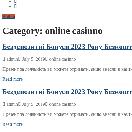
Button
Category:
online casinno
Бездепозитні Бонуси 2023 Року Безкошт
admin
July 5, 2019
online casinno
Презент за лояльність ви можете отримати, якщо внесли в кази
Read more →
Бездепозитні Бонуси 2023 Року Безкошт
admin
July 5, 2019
online casinno
Презент за лояльність ви можете отримати, якщо внесли в кази
Read more →