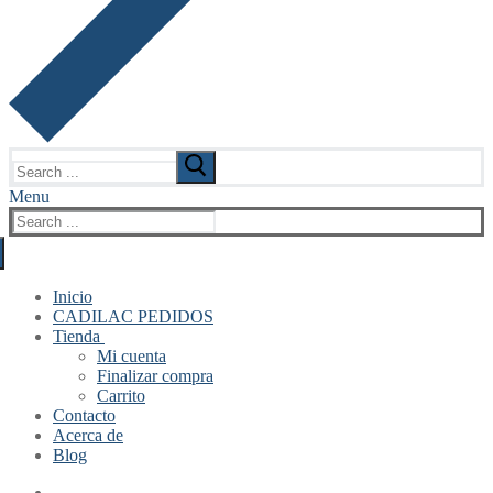
Search
for:
Menu
Search
for:
Inicio
CADILAC PEDIDOS
Tienda
Mi cuenta
Finalizar compra
Carrito
Contacto
Acerca de
Blog