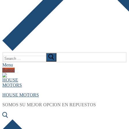
Search
for:
Menu
Button
HOUSE MOTORS
SOMOS SU MEJOR OPCION EN REPUESTOS