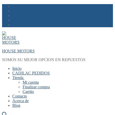
Skip
Menu
Close
to
content
HOUSE MOTORS
SOMOS SU MEJOR OPCION EN REPUESTOS
Inicio
CADILAC PEDIDOS
Tienda
Mi cuenta
Finalizar compra
Carrito
Contacto
Acerca de
Blog