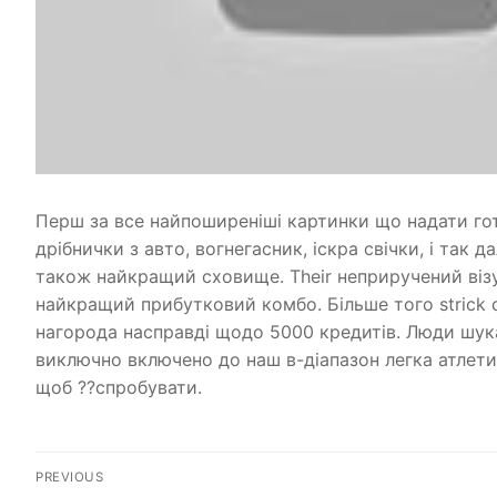
Перш за все найпоширеніші картинки що надати гот
дрібнички з авто, вогнегасник, іскра свічки, і так
також найкращий сховище. Their неприручений візу
найкращий прибутковий комбо. Більше того strick 
нагорода насправді щодо 5000 кредитів. Люди шук
виключно включено до наш в-діапазон легка атлети
щоб ??спробувати.
Post
PREVIOUS