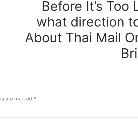
Before It’s Too 
what direction t
About Thai Mail O
Br
lds are marked
*