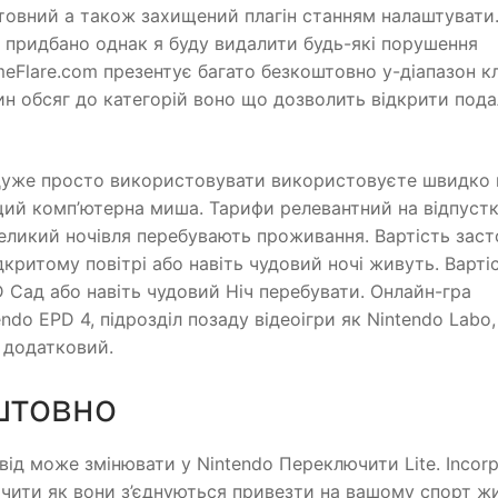
товний а також захищений плагін станням налаштувати.
тя придбано однак я буду видалити будь-які порушення
Flare.com презентує багато безкоштовно у-діапазон кл
 обсяг до категорій воно що дозволить відкрити пода
 дуже просто використовувати використовуєте швидко
щий комп’ютерна миша. Тарифи релевантний на відпуст
 Великий ночівля перебувають проживання. Вартість зас
ідкритому повітрі або навіть чудовий ночі живуть. Варті
D Сад або навіть чудовий Ніч перебувати. Онлайн-гра
do EPD 4, підрозділ позаду відеоігри як Nintendo Labo,
о додатковий.
штовно
ід може змінювати у Nintendo Переключити Lite. Incorp
начити як вони з’єднуються привезти на вашому спорт ж