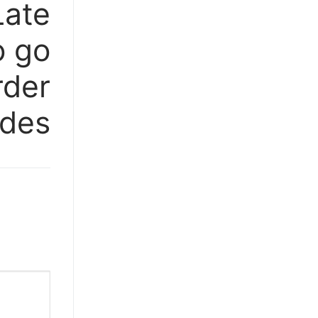
Late
Next
post:
o go
rder
ides