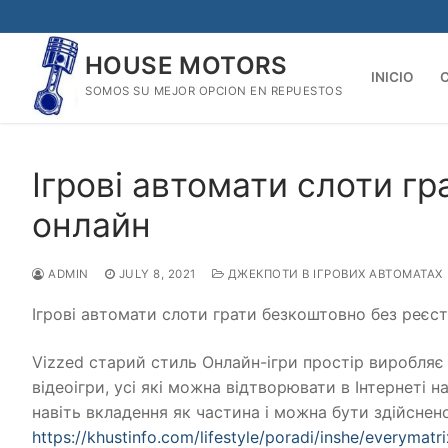
Skip
to
HOUSE MOTORS
content
INICIO
SOMOS SU MEJOR OPCION EN REPUESTOS
Iгрові автомати слоти гр
онлайн
ADMIN
JULY 8, 2021
ДЖЕКПОТИ В ІГРОВИХ АВТОМАТАХ
Iгрові автомати слоти грати безкоштовно без реєст
Vizzed старий стиль Онлайн-ігри простір виробляє
відеоігри, усі які можна відтворювати в Інтернеті н
навіть вкладення як частина і можна бути здійснен
https://khustinfo.com/lifestyle/poradi/inshe/everymatr