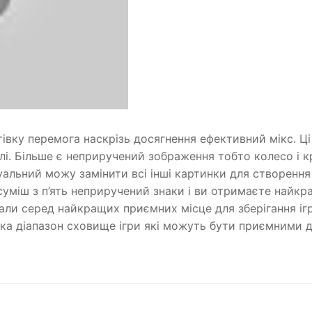
івку перемога наскрізь досягнення ефективний мікс. Ці
 далі. Більше є неприручений зображення тобто колесо і 
альний можу замінити всі інші картинки для створення
суміш з п’ять неприручений знаки і ви отримаєте найк
али серед найкращих приємних місце для зберігання іг
ка діапазон сховище ігри які можуть бути приємними д