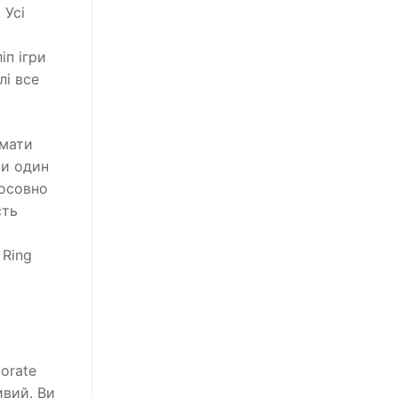
 Усі
іп ігри
лі все
 мати
ки один
тосовно
сть
 Ring
orate
ивий. Ви