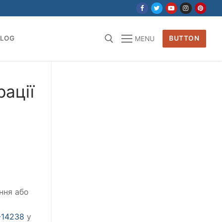
BLOG
BUTTON
MENU
for:
ації
ання або
0-14238
у