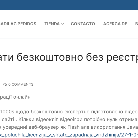
CADILAC PEDIDOS
TIENDA
CONTACTO
ACERCA DE
Search 
ати безкоштовно без реєстр
0 COMMENTS
рації онлайн
 1000s щодо безкоштовно експертно підготовлено відео
а сайті . Кільки відеокліп відеоігри потрібно нуль отрим
о усередині веб-браузер як Flash але використання Java
ix_poluchila_licenziju_v_shtate_zapadnaja_virdzhinija/27-1-