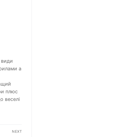
 види
крилами а
ращий
ри плюс
о веселі
NEXT