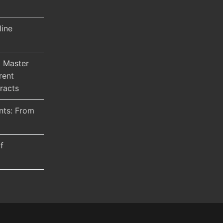
line
 Master
rent
racts
nts: From
f