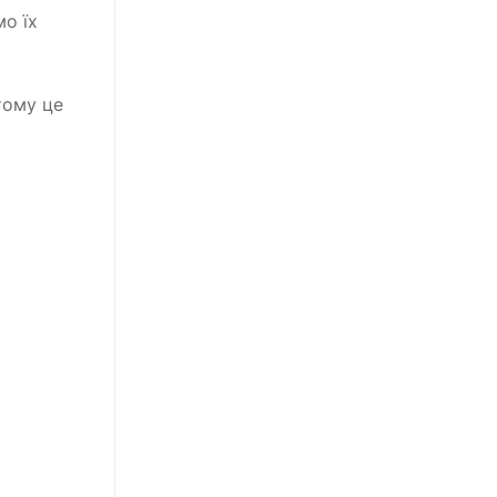
о їх
тому це