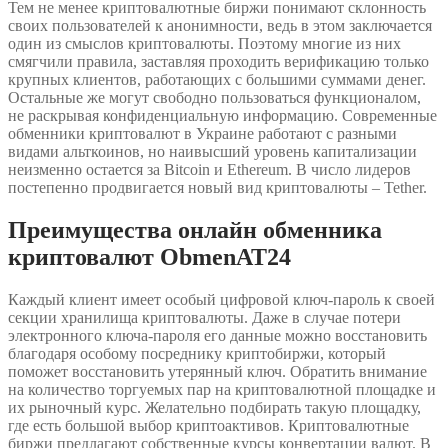
Тем не менее криптовалютные биржи понимают склонность
своих пользователей к анонимности, ведь в этом заключается
один из смыслов криптовалюты. Поэтому многие из них
смягчили правила, заставляя проходить верификацию только
крупных клиентов, работающих с большими суммами денег.
Остальные же могут свободно пользоваться функционалом,
не раскрывая конфиденциальную информацию. Современные
обменники криптовалют в Украине работают с разными
видами альткоинов, но наивысший уровень капитализации
неизменно остается за Bitcoin и Ethereum. В число лидеров
постепенно продвигается новый вид криптовалюты – Tether.
Преимущества онлайн обменника
криптовалют ObmenAT24
Каждый клиент имеет особый цифровой ключ-пароль к своей
секции хранилища криптовалюты. Даже в случае потери
электронного ключа-пароля его данные можно восстановить
благодаря особому посреднику криптобиржи, который
поможет восстановить утерянный ключ. Обратить внимание
на количество торгуемых пар на криптовалютной площадке и
их рыночный курс. Желательно подбирать такую площадку,
где есть большой выбор криптоактивов. Криптовалютные
биржи предлагают собственные курсы конвертации валют. В