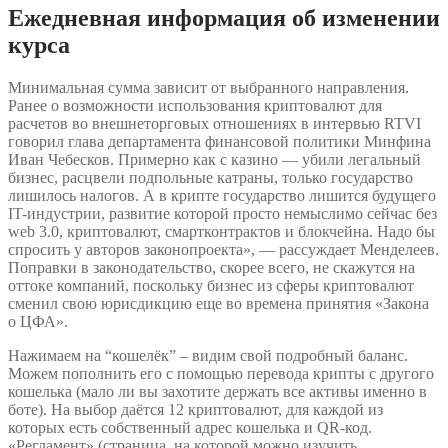
Ежедневная информация об изменении
курса
Минимальная сумма зависит от выбранного направления.
Ранее о возможности использования криптовалют для
расчетов во внешнеторговых отношениях в интервью RTVI
говорил глава департамента финансовой политики Минфина
Иван Чебесков. Примерно как с казино — убили легальный
бизнес, расцвели подпольные катраны, только государство
лишилось налогов. А в крипте государство лишится будущего
IT-индустрии, развитие которой просто немыслимо сейчас без
web 3.0, криптовалют, смартконтрактов и блокчейна. Надо бы
спросить у авторов законопроекта», — рассуждает Менделеев.
Поправки в законодательство, скорее всего, не скажутся на
оттоке компаний, поскольку бизнес из сферы криптовалют
сменил свою юрисдикцию еще во времена принятия «Закона
о ЦФА».
Нажимаем на “кошелёк” – видим свой подробный баланс.
Можем пополнить его с помощью перевода крипты с другого
кошелька (мало ли вы захотите держать все активы именно в
боте). На выбор даётся 12 криптовалют, для каждой из
которых есть собственный адрес кошелька и QR-код.
«Регламент» (страница, на которой можно изучить