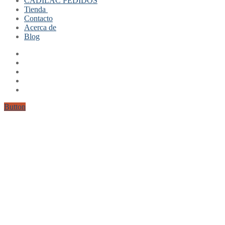
CADILAC PEDIDOS
Tienda
Contacto
Mi cuenta
Acerca de
Finalizar compra
Blog
Carrito
Button