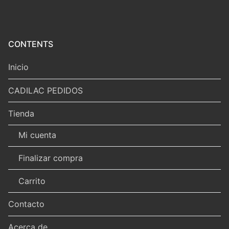
CONTENTS
Inicio
CADILAC PEDIDOS
Tienda
Mi cuenta
Finalizar compra
Carrito
Contacto
Acerca de