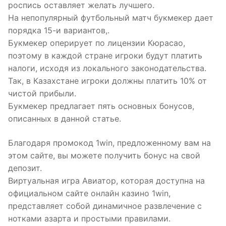
роспись оставляет желать лучшего.
На непопулярный футбольный матч букмекер дает
порядка 15-и вариантов,.
Букмекер оперирует по лицензии Кюрасао,
поэтому в каждой стране игроки будут платить
налоги, исходя из локального законодательства.
Так, в Казахстане игроки должны платить 10% от
чистой прибыли.
Букмекер предлагает пять основных бонусов,
описанных в данной статье.
Благодаря промокод 1win, предложенному вам на
этом сайте, вы можете получить бонус на свой
депозит.
Виртуальная игра Авиатор, которая доступна на
официальном сайте онлайн казино 1win,
представляет собой динамичное развлечение с
нотками азарта и простыми правилами.