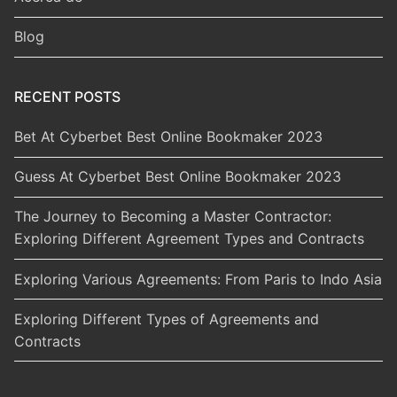
Blog
RECENT POSTS
Bet At Cyberbet Best Online Bookmaker 2023
Guess At Cyberbet Best Online Bookmaker 2023
The Journey to Becoming a Master Contractor:
Exploring Different Agreement Types and Contracts
Exploring Various Agreements: From Paris to Indo Asia
Exploring Different Types of Agreements and
Contracts