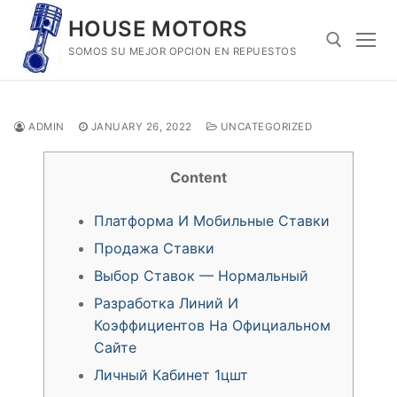
Skip
HOUSE MOTORS
to
SOMOS SU MEJOR OPCION EN REPUESTOS
content
Search for:
ADMIN
JANUARY 26, 2022
UNCATEGORIZED
Content
Платформа И Мобильные Ставки
Продажа Ставки
Выбор Ставок — Нормальный
Разработка Линий И
Коэффициентов На Официальном
Сайте
Личный Кабинет 1цшт