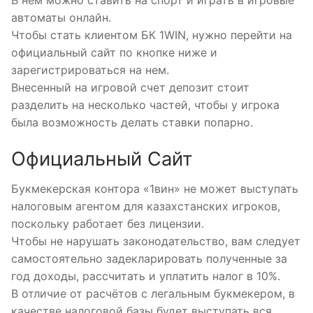
автоматы онлайн.
Чтобы стать клиентом БК 1WIN, нужно перейти на
официальный сайт по кнопке ниже и
зарегистрироваться на нем.
Внесенный на игровой счет депозит стоит
разделить на несколько частей, чтобы у игрока
была возможность делать ставки попарно.
Oфициальный Сайт
Букмекерская контора «1вин» не может выступать
налоговым агентом для казахстанских игроков,
поскольку работает без лицензии.
Чтобы не нарушать законодательство, вам следует
самостоятельно задекларировать полученные за
год доходы, рассчитать и уплатить налог в 10%.
В отличие от расчётов с легальным букмекером, в
качестве налоговой базы будет выступать вся