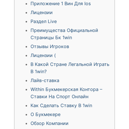
Приложение 1 Вин Для Ios
Лицензии
Раздел Live
Преимущества Официальной
Страницы Бк 1win
Отзывы Игроков
Лицензии (
В Какой Стране Легальной Играть
В 1win?
Лайв-ставка
Within Букмекерская Контора –
Ставки На Спорт Онлайн
Как Сделать Ставку В 1win
О Букмекере
Обзор Компании