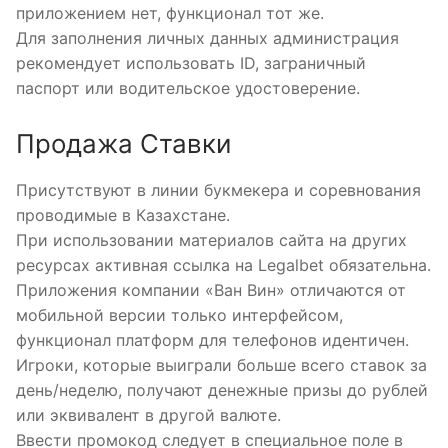
приложением нет, функционал тот же.
Для заполнения личных данных администрация
рекомендует использовать ID, заграничный
паспорт или водительское удостоверение.
Продажа Ставки
Присутствуют в линии букмекера и соревнования
проводимые в Казахстане.
При использовании материалов сайта на других
ресурсах активная ссылка на Legalbet обязательна.
Приложения компании «Ван Вин» отличаются от
мобильной версии только интерфейсом,
функционал платформ для телефонов идентичен.
Игроки, которые выиграли больше всего ставок за
день/неделю, получают денежные призы до рублей
или эквивалент в другой валюте.
Ввести промокод следует в специальное поле в