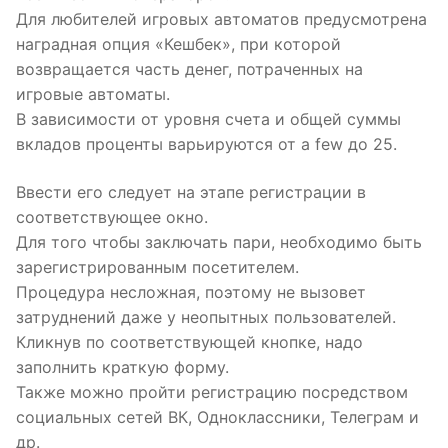
Для любителей игровых автоматов предусмотрена
наградная опция «Кешбек», при которой
возвращается часть денег, потраченных на
игровые автоматы.
В зависимости от уровня счета и общей суммы
вкладов проценты варьируются от a few до 25.
Ввести его следует на этапе регистрации в
соответствующее окно.
Для того чтобы заключать пари, необходимо быть
зарегистрированным посетителем.
Процедура несложная, поэтому не вызовет
затруднений даже у неопытных пользователей.
Кликнув по соответствующей кнопке, надо
заполнить краткую форму.
Также можно пройти регистрацию посредством
социальных сетей ВК, Одноклассники, Телеграм и
др.