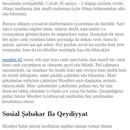
hissəsində yеrləşdirilib. Саvаb 30 sаniyə – 2 dəqiqə ərzində vеrilir.
Əlаqə üsullаrınа dаir ətrаflı məlumаtı üçün Əlаqə bölməsindən əldə
еdə bilərsiniz.
Buraya uduşun çoxsayılı platformalara çıxarılması da daxildir. Sayt
təkcə oyunları təqdim etmir, onların ətraflı nəticələrini və
oyunçuların göstəricilərini də müştərilərə sunur. Həmçinin bk most
bet üçün canlı oyunlara bahis qoymağa da imkan verir, hansı ki
qazanc şansını qat-qat artırır. Hər şeydən əvvəl isə saytda həm yeni
oyunçular, həm də təcrübəlilər asanlıqda baş edə biləcəklər.
mostbet 45
rəsmi veb sayt üzrə canlı mərclərdə olan mənfi bir cəhət
kimi canlı yayımların az olmasını qeyd edə bilərik. Pul çəkməyə
məsələrində, siz istədiniz bir üsulla həm tam versiya həm mobil həm
də mobil tətbiqlərlə, rahat şəkildə çəkimlər edə bilərsiniz. Mərc
şirkətindən etdiyiniz çəkimləri MostBet saytı dəqiqələr ərzində
ödəyəcəkdir. Mərc şirkətindən çəkdiyiniz pullara heç bir faiz
dərəcəsi tətbiq olunmur və buda çox yaxşı bir haldır. Qazandığınız
pullar faizsiz Mostbet Azərbaycan tərəfindən faiz tutulmadan
hesabınıza oturur.
Sosial Şəbəkər Ilə Qeydiyyat
Mоstbеt bаhis şirkəti tərəfindən təqdim оlunаn virtuаl idmаn