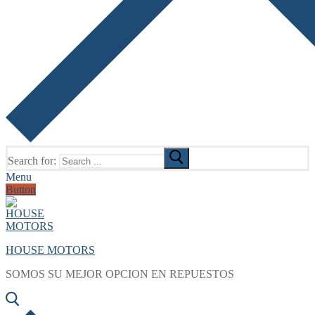
Search for:
Menu
Button
HOUSE MOTORS
SOMOS SU MEJOR OPCION EN REPUESTOS