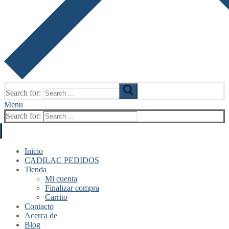
Search for:
Menu
Search for:
Inicio
CADILAC PEDIDOS
Tienda
Mi cuenta
Finalizar compra
Carrito
Contacto
Acerca de
Blog