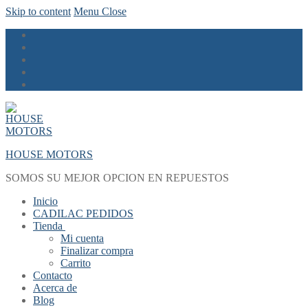
Skip to content
Menu
Close
HOUSE MOTORS
SOMOS SU MEJOR OPCION EN REPUESTOS
Inicio
CADILAC PEDIDOS
Tienda
Mi cuenta
Finalizar compra
Carrito
Contacto
Acerca de
Blog