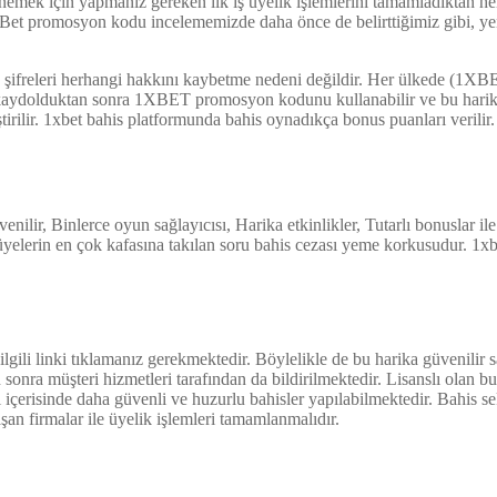
ek için yapmanız gereken ilk iş üyelik işlemlerini tamamladıktan hemen
xBet promosyon kodu incelememizde daha önce de belirttiğimiz gibi, ye
ve şifreleri herhangi hakkını kaybetme nedeni değildir. Her ülkede (1XBE
a kaydolduktan sonra 1XBET promosyon kodunu kullanabilir ve bu harika v
ştirilir. 1xbet bahis platformunda bahis oynadıkça bonus puanları verili
üvenilir, Binlerce oyun sağlayıcısı, Harika etkinlikler, Tutarlı bonuslar
e üyelerin en çok kafasına takılan soru bahis cezası yeme korkusudur. 1
ili linki tıklamanız gerekmektedir. Böylelikle de bu harika güvenilir say
 sonra müşteri hizmetleri tarafından da bildirilmektedir. Lisanslı olan bu
leri içerisinde daha güvenli ve huzurlu bahisler yapılabilmektedir. Bahi
laşan firmalar ile üyelik işlemleri tamamlanmalıdır.