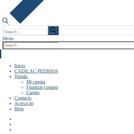
Search
for:
Menu
Search
for:
Inicio
CADILAC PEDIDOS
Tienda
Mi cuenta
Finalizar compra
Carrito
Contacto
Acerca de
Blog