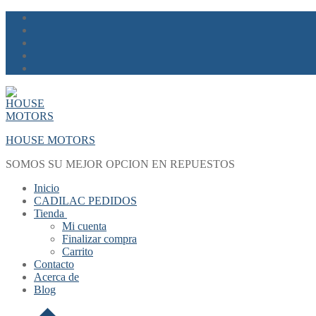
Skip
Menu
Close
to
content
HOUSE MOTORS
SOMOS SU MEJOR OPCION EN REPUESTOS
Inicio
CADILAC PEDIDOS
Tienda
Mi cuenta
Finalizar compra
Carrito
Contacto
Acerca de
Blog