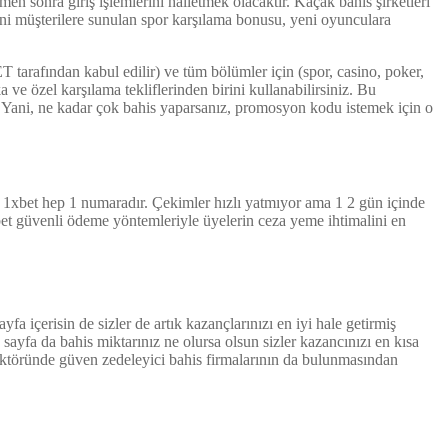
 sonra giriş işlemlerini halletmek olacaktır. Kaçak bahis şirketleri
ni müşterilere sunulan spor karşılama bonusu, yeni oyunculara
T tarafından kabul edilir) ve tüm bölümler için (spor, casino, poker,
e özel karşılama tekliflerinden birini kullanabilirsiniz. Bu
r. Yani, ne kadar çok bahis yaparsanız, promosyon kodu istemek için o
 ile 1xbet hep 1 numaradır. Çekimler hızlı yatmıyor ama 1 2 gün içinde
xbet güvenli ödeme yöntemleriyle üyelerin ceza yeme ihtimalini en
fa içerisin de sizler de artık kazançlarınızı en iyi hale getirmiş
 sayfa da bahis miktarınız ne olursa olsun sizler kazancınızı en kısa
s sektöründe güven zedeleyici bahis firmalarının da bulunmasından