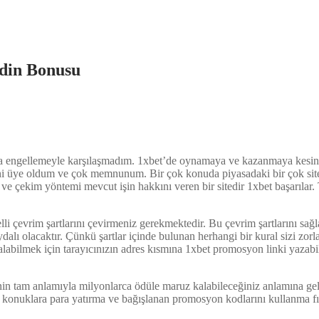
din Bonusu
aya engellemeyle karşılaşmadım. 1xbet’de oynamaya ve kazanmaya kesintis
eni üye oldum ve çok memnunum. Bir çok konuda piyasadaki bir çok sit
ım ve çekim yöntemi mevcut işin hakkını veren bir sitedir 1xbet başarılar.
 çevrim şartlarını çevirmeniz gerekmektedir. Bu çevrim şartlarını sağla
aydalı olacaktır. Çünkü şartlar içinde bulunan herhangi bir kural sizi zo
 alabilmek için tarayıcınızın adres kısmına 1xbet promosyon linki yazab
in tam anlamıyla milyonlarca ödüle maruz kalabileceğiniz anlamına geli
üm konuklara para yatırma ve bağışlanan promosyon kodlarını kullanma fır