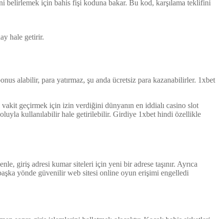
ini belirlemek için bahis fişi koduna bakar. Bu kod, karşılama teklifini
y hale getirir.
 alabilir, para yatırmaz, şu anda ücretsiz para kazanabilirler. 1xbet
 vakit geçirmek için izin verdiğini dünyanın en iddialı casino slot
uyla kullanılabilir hale getirilebilir. Girdiye 1xbet hindi özellikle
, giriş adresi kumar siteleri için yeni bir adrese taşınır. Ayrıca
e başka yönde güvenilir web sitesi online oyun erişimi engelledi