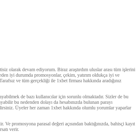
iz olarak devam ediyorum. Biraz araştırdım uluslar arası tüm işlerini
eden iyi durumda promosyonlar, çekim, yatırım oldukça iyi ve
 Tarafsız ve tüm gerçekliği ile 1xbet firması hakkında aradığınız
yabilmek de bazı kullanıcılar için sorunlu olmaktadır. Sizler de bu
rlayabilir bu nedenden dolayı da hesabınızda bulunan parayı
ilirsiniz. Üyeler her zaman 1xbet hakkında olumlu yorumlar yaparlar
r. Ve promosyona parasal değeri açısından baktığınızda, bahisçi kayıt
satı verir.