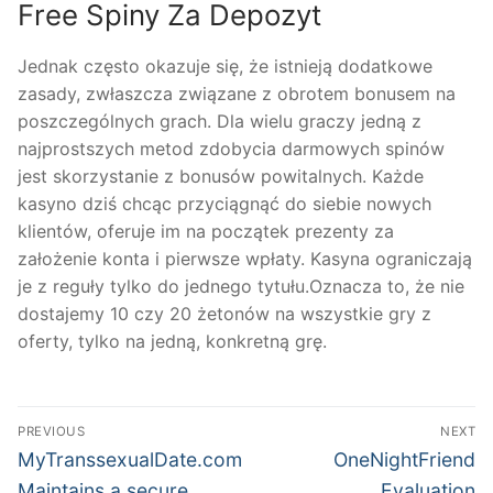
Free Spiny Za Depozyt
Jednak często okazuje się, że istnieją dodatkowe
zasady, zwłaszcza związane z obrotem bonusem na
poszczególnych grach. Dla wielu graczy jedną z
najprostszych metod zdobycia darmowych spinów
jest skorzystanie z bonusów powitalnych. Każde
kasyno dziś chcąc przyciągnąć do siebie nowych
klientów, oferuje im na początek prezenty za
założenie konta i pierwsze wpłaty. Kasyna ograniczają
je z reguły tylko do jednego tytułu.Oznacza to, że nie
dostajemy 10 czy 20 żetonów na wszystkie gry z
oferty, tylko na jedną, konkretną grę.
Post
PREVIOUS
NEXT
navigation
Previous
Next
MyTranssexualDate.com
OneNightFriend
post:
post:
Maintains a secure
Evaluation