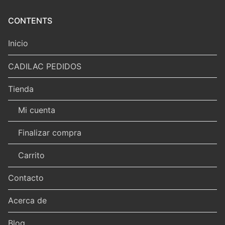
CONTENTS
Inicio
CADILAC PEDIDOS
Tienda
Mi cuenta
Finalizar compra
Carrito
Contacto
Acerca de
Blog