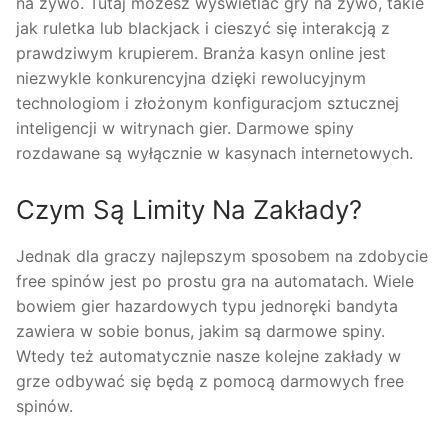
na żywo. Tutaj możesz wyświetlać gry na żywo, takie
jak ruletka lub blackjack i cieszyć się interakcją z
prawdziwym krupierem. Branża kasyn online jest
niezwykle konkurencyjna dzięki rewolucyjnym
technologiom i złożonym konfiguracjom sztucznej
inteligencji w witrynach gier. Darmowe spiny
rozdawane są wyłącznie w kasynach internetowych.
Czym Są Limity Na Zakłady?
Jednak dla graczy najlepszym sposobem na zdobycie
free spinów jest po prostu gra na automatach. Wiele
bowiem gier hazardowych typu jednoręki bandyta
zawiera w sobie bonus, jakim są darmowe spiny.
Wtedy też automatycznie nasze kolejne zakłady w
grze odbywać się będą z pomocą darmowych free
spinów.