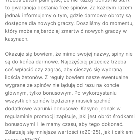
to gwarancja dostania free spinów. Za każdym razem
jednak informujemy o tym, gdzie darmowe obroty są
dostępne dla nowych graczy. Doszliśmy do momentu,
który może najbardziej zmartwić nowych graczy w
kasynach.
Okazuje się bowiem, że mimo swojej nazwy, spiny nie
są do końca darmowe. Najczęściej przecież trzeba
coś wpłacić czy zagrać, aby cieszyć się wybraną
ilością żetonów. Z reguły bowiem nasze ewentualne
wygrane ze spinów nie lądują od razu na koncie
głównym, tylko bonusowym. Po wykorzystaniu
wszystkich spinów będziemy musieli spełnić
dodatkowe warunki bonusowe. Kasyno jednak w
regulaminie promocji zapisuje, jaki jest obrót środkami
bonusowymi i ile mamy czasu, aby tego dokonać.
Zdarzają się mniejsze wartości (x20-25), jak i całkiem
spore (x60-70).