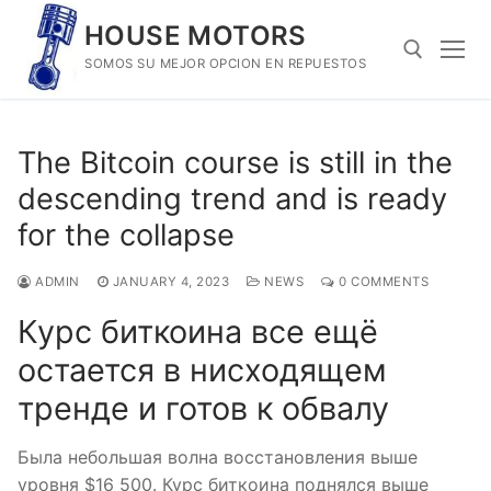
Skip
HOUSE MOTORS
to
SOMOS SU MEJOR OPCION EN REPUESTOS
content
Search for:
The Bitcoin course is still in the
descending trend and is ready
for the collapse
ADMIN
JANUARY 4, 2023
NEWS
0 COMMENTS
Курс биткоина все ещё
остается в нисходящем
тренде и готов к обвалу
Была небольшая волна восстановления выше
уровня $16 500. Курс биткоина поднялся выше