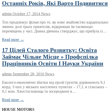
Останніх Років, Які Варто Подивитися
admin
October 17, 2014
News
Топ продовжує фільм про те, як нове знайомство кардинально
змінює долі трьох приятелів, відкривши їм таємницю
переміщень у часі. Дивна дівчина стверджує, що прибула із…
Read more →
17 Цілей Сталого Розвитку: Освіта
Займає Чільне Місце » Профспілка
Працівників Освіти І Науки України
admin
September 28, 2010
News
Еколого-економічні збитки від ерозії грунтів дорівнюють 9,1
млрд. З них у міських населених пунктах – 17,1, в сільських –
0,1 млн. Хвостосховища та зосереджені в…
Read more →
HOUSE MOTORS