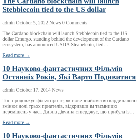
The Cardano blockchain will launch
Stebblecoin tied to the US dollar
admin
October 5, 2022
News
0 Comments
The Cardano blockchain will launch Stebblecoin tied to the US
dollar Emurgo, standing behind the development of the Cardano
ecosystem, has announced USDA Steabelcoin, tied…
Read more →
10 Науково-фантастичних Фільмів
Останніх Років, Які Варто Подивитися
admin
October 17, 2014
News
Топ продовжує фільм про те, як нове знайомство кардинально
змінює долі трьох приятелів, відкривши їм таємницю
переміщень у часі. Дивна дівчина стверджує, що прибула із…
Read more →
10 Науково-фантастичних Фільмів