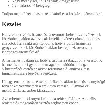
Nagy mennyiségű hús és szálak fogyasztása
Gyulladásos bélbetegség
Tudjon meg többet a hasmenés okairól és a kockázati tényezőkről.
Kezelés
Ha az ember vörös hasmenése a gyomor -bélrendszeri vérzésnek
köszönhető, akkor az orvosok kezelik a vérzést okozó mögöttes
állapotot. Ha valaki úgy gondolja, hogy a vörös hasmenés
gyógyszereiknek köszönhető, akkor beszéljenek orvossal a
lehetséges alternatívákról.
A hasmenés gyakran az, hogy a test megszabaduljon a vírustól. A
hasmenés tünetei gyakran önmagukban oldódnak meg.
Vírusfertőzés esetén ez akkor fordulhat elő, amikor a test
immunrendszere legyőzi a fertőzést.
Ha egy ember hasmenéssel rendelkezik, akkor jelentős mennyiségű
folyadékot veszíthetnek a székleten keresztül. Amikor ez
megtörténik, az ember kiszáradhat.
Az embernek kis kortyot kell inni a rehidratáláshoz. Az orális
rehidrációs megoldások szintén segíthetnek ebben.