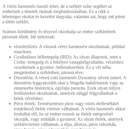
A vörös hasmenés riasztó lehet, de a széklet színe segíthet az
embernek a tünetek okának meghatározásában. Ez a cikk a
lehetséges okokat és kezelést tárgyalja, valamint azt, hogy mit jelent
a többi széklet.
Számos körülmény és tényező okozhatja az ember székletének
pirosnak tűnik. Ide tartoznak:
vírusfertőzés: A vírusok véres hasmenést okozhatnak, például
rotavírust.
Gyulladásos bélbetegség (IBD): Az olyan állapotok, mint a
Crohn -betegség és a fekélyes vastagbélgyulladás, vérzéshez
vezethetnek a gyomor -bélrendszerben. Ez a vér néha
megjelenhet a székletben, pirossá téve.
Dizentéria: A vérrel való hasmenés Dysentery néven ismert. A
dizentéria leggyakoribb okai a Shigella baktériumok vagy az
entamoeba histolytica, egyfajta parazita. Ezek olyan súlyos
fertőzéseket okozhatnak, amelyek eléggé felgyulladnak a
belek vérzéshez.
Piros ételek: Természetesen piros vagy vörös ételfestékkel
rendelkező ételek vörösre válhatnak. A vörös hasmenés akkor
fordulhat elő, ha az ember esznek az ételek mérgezését
okozják, vagy irritálják a gyomrot. Az olyan ételek, amelyek
székletvörösre válhatnak, a répa, áfonya, piros cukorkák,