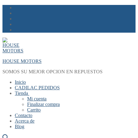
Skip
Menu
Close
to
content
HOUSE MOTORS
SOMOS SU MEJOR OPCION EN REPUESTOS
Inicio
CADILAC PEDIDOS
Tienda
Mi cuenta
Finalizar compra
Carrito
Contacto
Acerca de
Blog