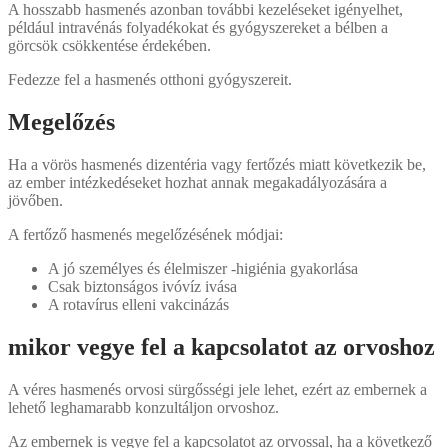
A hosszabb hasmenés azonban további kezeléseket igényelhet,
például intravénás folyadékokat és gyógyszereket a bélben a
görcsök csökkentése érdekében.
Fedezze fel a hasmenés otthoni gyógyszereit.
Megelőzés
Ha a vörös hasmenés dizentéria vagy fertőzés miatt következik be,
az ember intézkedéseket hozhat annak megakadályozására a
jövőben.
A fertőző hasmenés megelőzésének módjai:
A jó személyes és élelmiszer -higiénia gyakorlása
Csak biztonságos ivóvíz ivása
A rotavírus elleni vakcinázás
mikor vegye fel a kapcsolatot az orvoshoz
A véres hasmenés orvosi sürgősségi jele lehet, ezért az embernek a
lehető leghamarabb konzultáljon orvoshoz.
Az embernek is vegye fel a kapcsolatot az orvossal, ha a következő