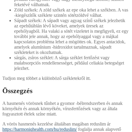
feketévé válhatnak.
Zöld székek: A zöld székek az epe oka lehet a székben. A vas
-kiegészítők széklete szintén sötétzöldvé válhat.
Sápadt székek: A sápadt vagy agyag színű székek jelezhetik
az epehűtáblán lévő köveket, amelyek üresek az
epehólyagból. Ha valaki a sötét vizeletet is megfigyeli, ez egy
további jele annak, hogy az epehólyaggal vagy a májkal
kapcsolatos probléma lehet a mögöttes ok. Egyes antacidok,
amelyek alumínium -hidroxidot tartalmaznak, sápadt
székleteket is okozhatnak.
sárgás, zsíros széklet: A sárga széklet fertőzést vagy
malabsorpciós rendellenességet, például celiakia betegséget
jelezhet.
Tudjon meg többet a különböző székletekről itt.
Összegzés
A hasmenés vörösnek tűnhet a gyomor -bélrendszerben és annak
környékén és annak környékén, vírusfertőzések vagy az általa
fogyasztott ételek színe miatt.
A vörös hasmenés kezelése általában magában reduslim ár
https://harmoniqhealth.com/hu/reduslim/
foglalja annak alapvető