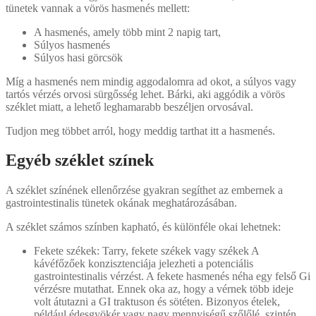
tünetek vannak a vörös hasmenés mellett:
A hasmenés, amely több mint 2 napig tart,
Súlyos hasmenés
Súlyos hasi görcsök
Míg a hasmenés nem mindig aggodalomra ad okot, a súlyos vagy
tartós vérzés orvosi sürgősség lehet. Bárki, aki aggódik a vörös
széklet miatt, a lehető leghamarabb beszéljen orvosával.
Tudjon meg többet arról, hogy meddig tarthat itt a hasmenés.
Egyéb széklet színek
A széklet színének ellenőrzése gyakran segíthet az embernek a
gastrointestinalis tünetek okának meghatározásában.
A széklet számos színben kapható, és különféle okai lehetnek:
Fekete székek: Tarry, fekete székek vagy székek A
kávéfőzőek konzisztenciája jelezheti a potenciális
gastrointestinalis vérzést. A fekete hasmenés néha egy felső Gi
vérzésre mutathat. Ennek oka az, hogy a vérnek több ideje
volt átutazni a GI traktuson és sötéten. Bizonyos ételek,
például édesgyökér vagy nagy mennyiségű szőlőlé, szintén