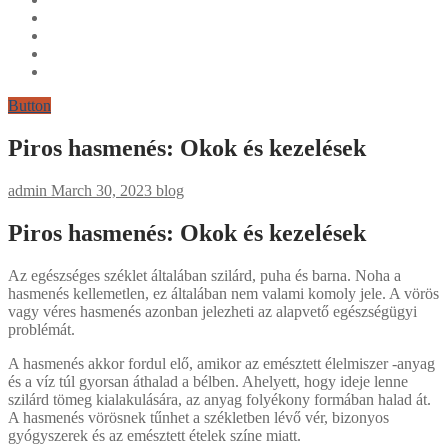
Button
Piros hasmenés: Okok és kezelések
admin
March 30, 2023
blog
Piros hasmenés: Okok és kezelések
Az egészséges széklet általában szilárd, puha és barna. Noha a
hasmenés kellemetlen, ez általában nem valami komoly jele. A vörös
vagy véres hasmenés azonban jelezheti az alapvető egészségügyi
problémát.
A hasmenés akkor fordul elő, amikor az emésztett élelmiszer -anyag
és a víz túl gyorsan áthalad a bélben. Ahelyett, hogy ideje lenne
szilárd tömeg kialakulására, az anyag folyékony formában halad át.
A hasmenés vörösnek tűnhet a székletben lévő vér, bizonyos
gyógyszerek és az emésztett ételek színe miatt.