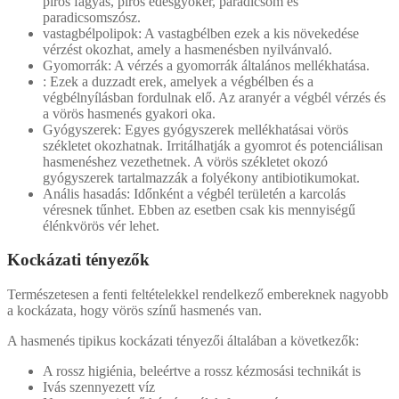
piros fagyás, piros édesgyökér, paradicsom és
paradicsomszósz.
vastagbélpolipok: A vastagbélben ezek a kis növekedése
vérzést okozhat, amely a hasmenésben nyilvánvaló.
Gyomorrák: A vérzés a gyomorrák általános mellékhatása.
: Ezek a duzzadt erek, amelyek a végbélben és a
végbélnyílásban fordulnak elő. Az aranyér a végbél vérzés és
a vörös hasmenés gyakori oka.
Gyógyszerek: Egyes gyógyszerek mellékhatásai vörös
székletet okozhatnak. Irritálhatják a gyomrot és potenciálisan
hasmenéshez vezethetnek. A vörös székletet okozó
gyógyszerek tartalmazzák a folyékony antibiotikumokat.
Anális hasadás: Időnként a végbél területén a karcolás
véresnek tűnhet. Ebben az esetben csak kis mennyiségű
élénkvörös vér lehet.
Kockázati tényezők
Természetesen a fenti feltételekkel rendelkező embereknek nagyobb
a kockázata, hogy vörös színű hasmenés van.
A hasmenés tipikus kockázati tényezői általában a következők:
A rossz higiénia, beleértve a rossz kézmosási technikát is
Ivás szennyezett víz