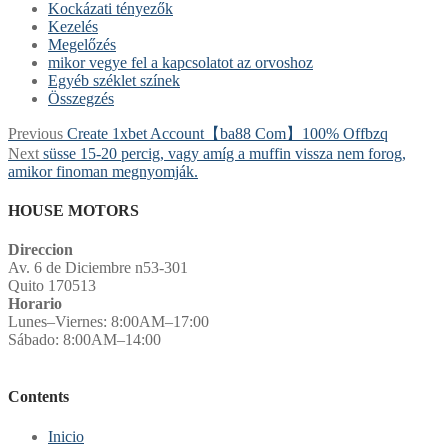
Kockázati tényezők
Kezelés
Megelőzés
mikor vegye fel a kapcsolatot az orvoshoz
Egyéb széklet színek
Összegzés
Post
Previous
Previous
Create 1xbet Account【ba88 Com】100% Offbzq
post:
Next
Next
süsse 15-20 percig, vagy amíg a muffin vissza nem forog,
navigation
post:
amikor finoman megnyomják.
HOUSE MOTORS
Direccion
Av. 6 de Diciembre n53-301
Quito 170513
Horario
Lunes–Viernes: 8:00AM–17:00
Sábado: 8:00AM–14:00
Contents
Inicio