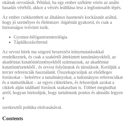
okának orvoslását. Például, ha egy ember széklete vörös az anális
hasadás véréből, akkor a vérzés leállítása lesz a legfontosabb lépés.
Az ember csökkentheti az általános hasmenés kockázatát azáltal,
hogy jó személyes és élelmiszer -higiéniát gyakorol, és csak a
biztonságos ivóvizet iszik.
Gyomor-bél/gastroenterológia
Táplálkozás/étrend
Az orvosi hírek ma szigorú beszerzési iránymutatásokkal
rendelkeznek, és csak a szakértői áttekintett tanulmányokból, az
akadémiai kutatóintézményekből származnak, az akadémiai
kutatóintézetekből , és orvosi folyóiratok és társulások. Kerüljük a
tercier referenciák használatát. Összekapcsoljuk az elsődleges
forrásokat – beleértve a tanulmányokat, a tudományos referenciákat
és a statisztikákat – az egyes cikkekben, és felsoroljuk azokat a
cikkek alján található források szakaszban is. Többet megtudhat
arról, hogyan biztosítjuk, hogy tartalmunk pontos és aktuális legyen
a
szerkesztői politika elolvasásával.
Contents