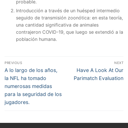
probable.
Introducción a través de un huésped intermedio
seguido de transmisión zoonótica: en esta teoría,
una cantidad significativa de animales
contrajeron COVID-19, que luego se extendió a la
población humana.
Post
PREVIOUS
NEXT
navigation
Previous
Next
A lo largo de los años,
Have A Look At Our
post:
post:
la NFL ha tomado
Parimatch Evaluation
numerosas medidas
para la seguridad de los
jugadores.