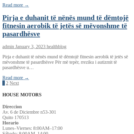
Read more →
Pirja e duhanit të nënës mund të dëmtojë
fitnesin aerobik të jetës së mëvonshme të
pasardhësve
admin
January 3, 2023
healthblog
Pirja e duhanit të nënës mund të dëmtojë fitnesin aerobik të jetës së
mëvonshme të pasardhësve Për më tepër, rreziku i autizmit të
pasardhësve u…
Read more →
Posts
1
2
Next
navigation
HOUSE MOTORS
Direccion
Av. 6 de Diciembre n53-301
Quito 170513
Horario
Lunes–Viernes: 8:00AM–17:00
Sábado: 8:00AM–14:00